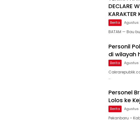
DECLARE W
KARAKTER K
Berita
Agustus 
BATAM — Bau bu
Personil Po
di wilayah
Berita
Agustus 
Cakrarepublik.c
…
Personel B
Lolos ke K
Berita
Agustus 
Pekanbaru – Ka