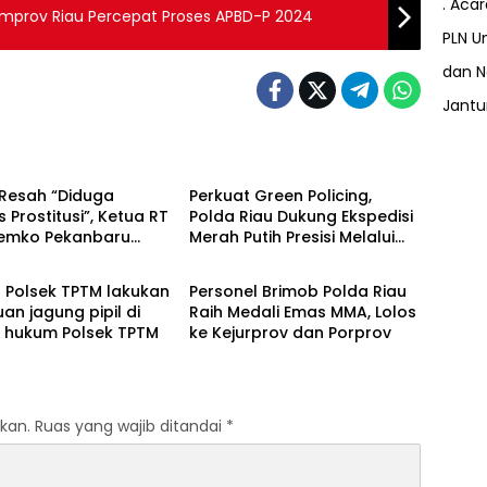
. Aca
Pemprov Riau Percepat Proses APBD-P 2024
PLN Un
dan N
Jant
Berita
Resah “Diduga
Perkuat Green Policing,
s Prostitusi”, Ketua RT
Polda Riau Dukung Ekspedisi
Pemko Pekanbaru
Merah Putih Presisi Melalui
Berita
 Legalitas dan
Pelatihan Penanaman
as Z Homestay di
Mangrove
l Polsek TPTM lakukan
Personel Brimob Polda Riau
anjung Datuk
uan jagung pipil di
Raih Medali Emas MMA, Lolos
h hukum Polsek TPTM
ke Kejurprov dan Porprov
kan.
Ruas yang wajib ditandai
*