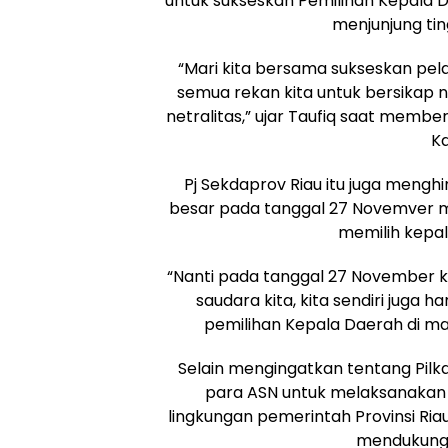
untuk sukseskan Pemilihan Kepala Da
menjunjung ting
“Mari kita bersama sukseskan pelaks
semua rekan kita untuk bersikap ne
netralitas,” ujar Taufiq saat memb
Ka
Pj Sekdaprov Riau itu juga meng
besar pada tanggal 27 Novemver m
memilih kepa
“Nanti pada tanggal 27 November ki
saudara kita, kita sendiri juga 
pemilihan Kepala Daerah di masy
Selain mengingatkan tentang Pilk
para ASN untuk melaksanakan 
lingkungan pemerintah Provinsi Ri
mendukung 