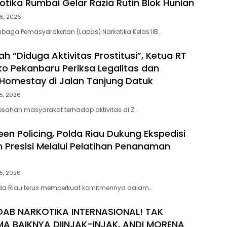
otika Rumbai Gelar Razia Rutin Blok Hunian
6, 2026
baga Pemasyarakatan (Lapas) Narkotika Kelas IIB…
h “Diduga Aktivitas Prostitusi”, Ketua RT
o Pekanbaru Periksa Legalitas dan
Z Homestay di Jalan Tanjung Datuk
5, 2026
esahan masyarakat terhadap aktivitas di Z…
en Policing, Polda Riau Dukung Ekspedisi
h Presisi Melalui Pelatihan Penanaman
5, 2026
lda Riau terus memperkuat komitmennya dalam…
DAB NARKOTIKA INTERNASIONAL! TAK
MA BAIKNYA DIINJAK-INJAK, ANDI MORENA