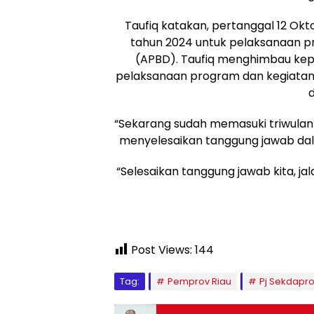
Taufiq katakan, pertanggal 12 Okto
tahun 2024 untuk pelaksanaan 
(APBD). Taufiq menghimbau kepa
pelaksanaan program dan kegiatan
“Sekarang sudah memasuki triwulan I
menyelesaikan tanggung jawab dal
“Selesaikan tanggung jawab kita, ja
Post Views:
144
Tag:
Pemprov Riau
Pj Sekdapro