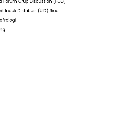
ra Forum Grup Discussion (FGD)
it Induk Distribusi (UID) Riau
efrologi
ung