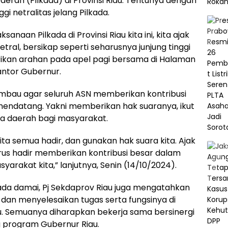
erah (Pilkada) di Provinsi Riau. Tentunya dengan
gi netralitas jelang Pilkada.
anaan Pilkada di Provinsi Riau kita ini, kita ajak
tral, bersikap seperti seharusnya junjung tinggi
erikan arahan pada apel pagi bersama di Halaman
ntor Gubernur.
himbau agar seluruh ASN memberikan kontribusi
endatang. Yakni memberikan hak suaranya, ikut
la daerah bagi masyarakat.
ta semua hadir, dan gunakan hak suara kita. Ajak
harus hadir memberikan kontribusi besar dalam
arakat kita,” lanjutnya, Senin (14/10/2024).
ada damai, Pj Sekdaprov Riau juga mengatahkan
dan menyelesaikan tugas serta fungsinya di
au. Semuanya diharapkan bekerja sama bersinergi
program Gubernur Riau.