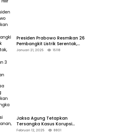
Presiden Prabowo Resmikan 26
Pembangkit Listrik Serentak,
PLTA Asahan 3 Jadi Sorotan
Januari 21, 2025
15118
Jaksa Agung Tetapkan
Tersangka Kasus Korupsi
Kehutanan, DPP Advokasi IPJI
Februari 12, 2025
8801