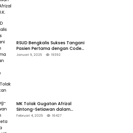
RSUD Bengkalis Sukses Tangani
Pasien Pertama dengan Code
Stroke
Januari 9, 2025
19392
MK Tolak Gugatan Afrizal
Sintong-Setiawan dalam
Sengketa Pilkada Rokan Hilir
Februari 4, 2025
16427