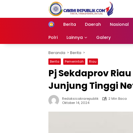
Langsung
ke
konten
Berita
Daerah
Nasional
Home
Polri
Lainnya
Galery
Beranda
Berita
Berita
Pemerintah
Riau
Pj Sekdaprov Riau
Junjung Tinggi Ne
Redaksicakrarepublik
2 Min Baca
Oktober 14, 2024