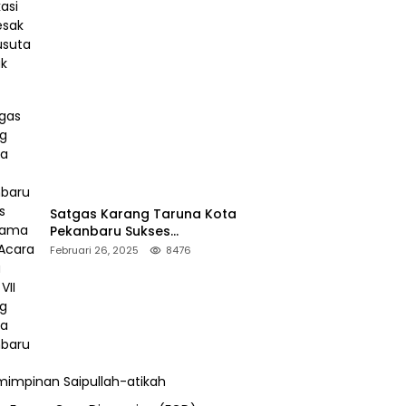
Desak Pengusutan Pajak RAPP
Satgas Karang Taruna Kota
Pekanbaru Sukses
Mengamankan Acara Temu
Februari 26, 2025
8476
Karya VII Karang Taruna
Pekanbaru
impinan Saipullah-atikah