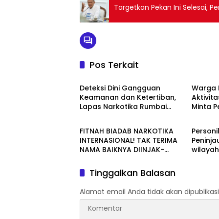
Targetkan Pekan Ini Selesai, 
Pos Terkait
Berita
Berita
Deteksi Dini Gangguan
Warga 
Keamanan dan Ketertiban,
Aktivita
Lapas Narkotika Rumbai
Minta 
Berita
Berita
Gelar Razia Rutin Blok Hunian
Periksa
Aktivit
FITNAH BIADAB NARKOTIKA
Personi
Jalan T
INTERNASIONAL! TAK TERIMA
Peninja
NAMA BAIKNYA DIINJAK-
wilaya
INJAK, ANDI MORENA DECLARE
WAR: SIAP Bantai DAN SERET
Tinggalkan Balasan
AKUN PEMBUNUH KARAKTER
KE PENJARA POLDA KEPRI!
Alamat email Anda tidak akan dipublikasi