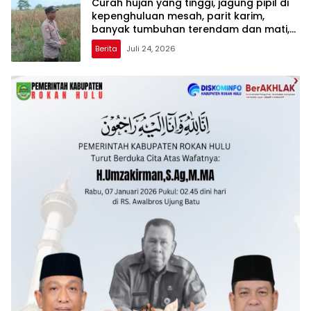
Curah hujan yang tinggi, jagung pipil di
kepenghuluan mesah, parit karim,
banyak tumbuhan terendam dan mati,
personil TPTM gerak cepat turun
Berita
Juli 24, 2026
langsung meninjau kelapangan