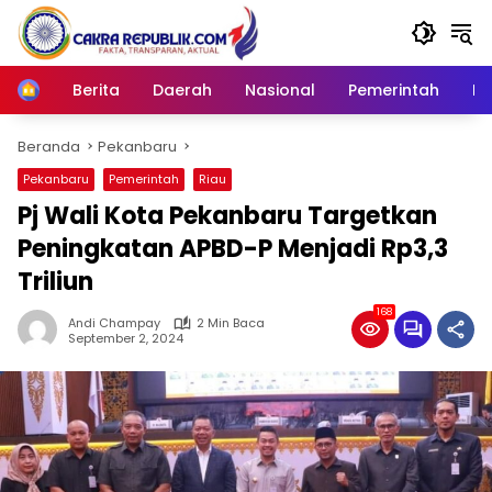
Langsung
ke
konten
Berita
Daerah
Nasional
Pemerintah
Ro
Home
Beranda
Pekanbaru
Pekanbaru
Pemerintah
Riau
Pj Wali Kota Pekanbaru Targetkan
Peningkatan APBD-P Menjadi Rp3,3
Triliun
168
Andi Champay
2 Min Baca
September 2, 2024