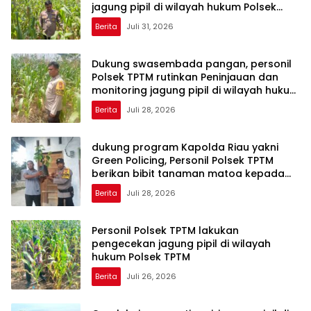
jagung pipil di wilayah hukum Polsek
TPTM
Berita
Juli 31, 2026
Dukung swasembada pangan, personil
Polsek TPTM rutinkan Peninjauan dan
monitoring jagung pipil di wilayah hukum
Polsek TPTM
Berita
Juli 28, 2026
dukung program Kapolda Riau yakni
Green Policing, Personil Polsek TPTM
berikan bibit tanaman matoa kepada
masyarakat
Berita
Juli 28, 2026
Personil Polsek TPTM lakukan
pengecekan jagung pipil di wilayah
hukum Polsek TPTM
Berita
Juli 26, 2026