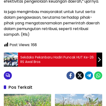
efektivitas pengelolaan keuangan daerah,” ujarnya.
Ia juga mengimbau masyarakat untuk turut serta
dalam pengawasan, terutama terhadap pihak-
pihak yang mengatasnamakan pemerintah daerah
dalam pemungutan retribusi, seperti retribusi
sampah. (Rls)
Post Views:
168
Sekdako Pekanbaru Hadiri Puncak HUT Ke-26
RS Awal Bros
Pos Terkait