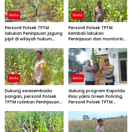
Berita
Berita
Personil Polsek TPTM
Personil Polsek TPTM
lakukan Peninjauan jagung
kembali lakukan
pipil di wilayah hukum
Peninjauan dan monitoring
Polsek TPTM
tumbuhan jagung pipil di
wilayah hukum Polsek
TPTM
Berita
Berita
Dukung swasembada
dukung program Kapolda
pangan, personil Polsek
Riau yakni Green Policing,
TPTM rutinkan Peninjauan
Personil Polsek TPTM
dan monitoring jagung
berikan bibit tanaman
pipil di wilayah hukum
matoa kepada
Polsek TPTM
masyarakat