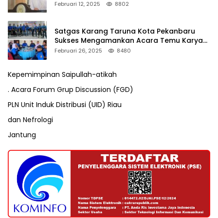
Pengusutan Pajak RAPP
Februari 12, 2025
8802
Satgas Karang Taruna Kota Pekanbaru
Sukses Mengamankan Acara Temu Karya
VII Karang Taruna Pekanbaru
Februari 26, 2025
8480
Kepemimpinan Saipullah-atikah
. Acara Forum Grup Discussion (FGD)
PLN Unit Induk Distribusi (UID) Riau
dan Nefrologi
Jantung