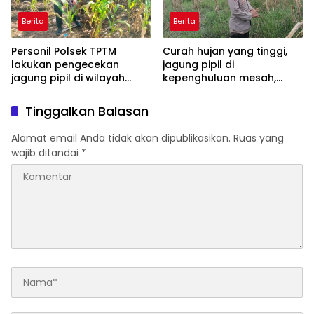
Berita
Berita
Personil Polsek TPTM
Curah hujan yang tinggi,
lakukan pengecekan
jagung pipil di
jagung pipil di wilayah
kepenghuluan mesah,
hukum Polsek TPTM
parit karim, banyak
tumbuhan terendam dan
Tinggalkan Balasan
mati, personil TPTM gerak
cepat turun langsung
Alamat email Anda tidak akan dipublikasikan.
Ruas yang
meninjau kelapangan
wajib ditandai
*