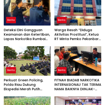
Berita
Berita
Deteksi Dini Gangguan
Warga Resah “Diduga
Keamanan dan Ketertiban,
Aktivitas Prostitusi”, Ketua
Lapas Narkotika Rumbai
RT Minta Pemko Pekanbaru
Gelar Razia Rutin Blok
Periksa Legalitas dan
Hunian
Aktivitas Z Homestay di
Jalan Tanjung Datuk
Berita
Berita
Perkuat Green Policing,
FITNAH BIADAB NARKOTIKA
Polda Riau Dukung
INTERNASIONAL! TAK TERIMA
Ekspedisi Merah Putih
NAMA BAIKNYA DIINJAK-
Presisi Melalui Pelatihan
INJAK, ANDI MORENA
Penanaman Mangrove
DECLARE WAR: SIAP Bantai
DAN SERET AKUN PEMBUNUH