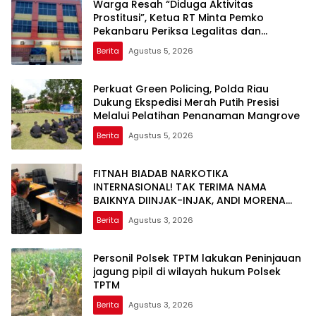
Warga Resah “Diduga Aktivitas
Prostitusi”, Ketua RT Minta Pemko
Pekanbaru Periksa Legalitas dan
Aktivitas Z Homestay di Jalan Tanjung
Berita
Agustus 5, 2026
Datuk
Perkuat Green Policing, Polda Riau
Dukung Ekspedisi Merah Putih Presisi
Melalui Pelatihan Penanaman Mangrove
Berita
Agustus 5, 2026
FITNAH BIADAB NARKOTIKA
INTERNASIONAL! TAK TERIMA NAMA
BAIKNYA DIINJAK-INJAK, ANDI MORENA
DECLARE WAR: SIAP Bantai DAN SERET
Berita
Agustus 3, 2026
AKUN PEMBUNUH KARAKTER KE PENJARA
POLDA KEPRI!
Personil Polsek TPTM lakukan Peninjauan
jagung pipil di wilayah hukum Polsek
TPTM
Berita
Agustus 3, 2026