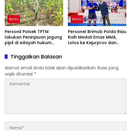
KARAKTER KE PENJARA
POLDA KEPRI!
Berita
Berita
Personil Polsek TPTM
Personel Brimob Polda Riau
lakukan Peninjauan jagung
Raih Medali Emas MMA,
pipil di wilayah hukum
Lolos ke Kejurprov dan
Polsek TPTM
Porprov
Tinggalkan Balasan
Alamat email Anda tidak akan dipublikasikan.
Ruas yang
wajib ditandai
*