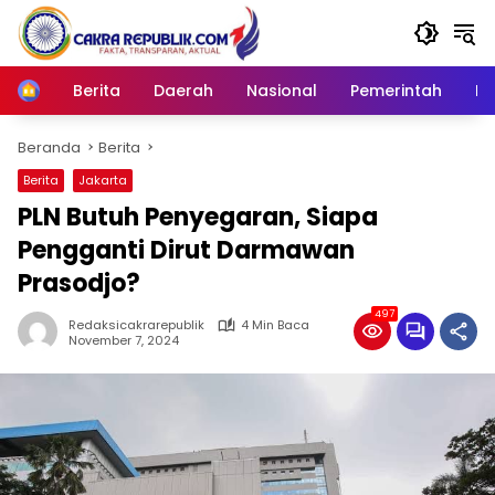
Langsung
ke
konten
Berita
Daerah
Nasional
Pemerintah
Ro
Home
Beranda
Berita
Berita
Jakarta
PLN Butuh Penyegaran, Siapa
Pengganti Dirut Darmawan
Prasodjo?
497
Redaksicakrarepublik
4 Min Baca
November 7, 2024