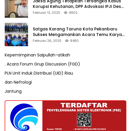
Jaksa Agung Tetapkan Tersangka Kasus
Korupsi Kehutanan, DPP Advokasi IPJI Desak
Pengusutan Pajak RAPP
Februari 12, 2025
8802
Satgas Karang Taruna Kota Pekanbaru
Sukses Mengamankan Acara Temu Karya
VII Karang Taruna Pekanbaru
Februari 26, 2025
8480
Kepemimpinan Saipullah-atikah
. Acara Forum Grup Discussion (FGD)
PLN Unit Induk Distribusi (UID) Riau
dan Nefrologi
Jantung