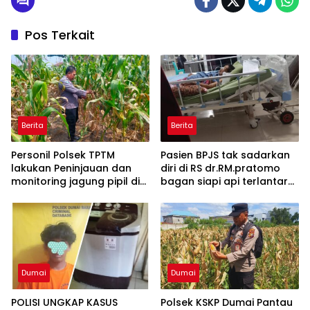
Pos Terkait
Berita
Berita
Personil Polsek TPTM
Pasien BPJS tak sadarkan
lakukan Peninjauan dan
diri di RS dr.RM.pratomo
monitoring jagung pipil di
bagan siapi api terlantar
wilayah hukum Polsek
18 jam menunggu rujukan
TPTM
ke RS di pekanbaru
Dumai
Dumai
POLISI UNGKAP KASUS
Polsek KSKP Dumai Pantau