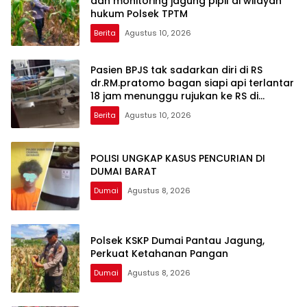
dan monitoring jagung pipil di wilayah
hukum Polsek TPTM
Berita
Agustus 10, 2026
Pasien BPJS tak sadarkan diri di RS
dr.RM.pratomo bagan siapi api terlantar
18 jam menunggu rujukan ke RS di
pekanbaru
Berita
Agustus 10, 2026
POLISI UNGKAP KASUS PENCURIAN DI
DUMAI BARAT
Dumai
Agustus 8, 2026
Polsek KSKP Dumai Pantau Jagung,
Perkuat Ketahanan Pangan
Dumai
Agustus 8, 2026