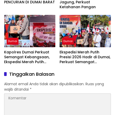
PENCURIAN DI DUMAI BARAT
Jagung, Perkuat
Ketahanan Pangan
Dumai
Dumai
Kapolres Dumai Perkuat
Ekspedisi Merah Putih
Semangat Kebangsaan,
Presisi 2026 Hadir di Dumai,
Ekspedisi Merah Putih
Perkuat Semangat
Presisi 2026 Hadirkan Aksi
Kebangsaan dan
Nyata untuk Rakyat
Kepedulian Sosial
Tinggalkan Balasan
Alamat email Anda tidak akan dipublikasikan.
Ruas yang
wajib ditandai
*