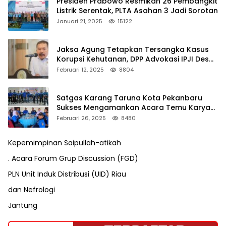
Presiden Prabowo Resmikan 26 Pembangkit
Listrik Serentak, PLTA Asahan 3 Jadi Sorotan
Januari 21, 2025
15122
Jaksa Agung Tetapkan Tersangka Kasus
Korupsi Kehutanan, DPP Advokasi IPJI Desak
Pengusutan Pajak RAPP
Februari 12, 2025
8804
Satgas Karang Taruna Kota Pekanbaru
Sukses Mengamankan Acara Temu Karya
VII Karang Taruna Pekanbaru
Februari 26, 2025
8480
Kepemimpinan Saipullah-atikah
. Acara Forum Grup Discussion (FGD)
PLN Unit Induk Distribusi (UID) Riau
dan Nefrologi
Jantung