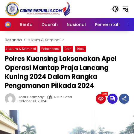
Langsung
ke
konten
Berita
Daerah
Nasional
Pemerintah
Ro
Home
Beranda
Hukum & Kriminal
Hukum & Kriminal
Pekanbaru
Polri
Riau
Polres Kuansing Laksanakan Apel
Operasi Mantap Praja Lancang
Kuning 2024 Dalam Rangka
Pengamanan Pilkada 2024
105
Andi Champay
4 Min Baca
Oktober 13, 2024