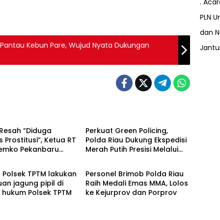
. Aca
PLN Un
dan N
 Pantau Kebun Pare, Wujud Nyata Dukungan
Jant
Berita
Resah “Diduga
Perkuat Green Policing,
s Prostitusi”, Ketua RT
Polda Riau Dukung Ekspedisi
Pemko Pekanbaru
Merah Putih Presisi Melalui
Berita
 Legalitas dan
Pelatihan Penanaman
as Z Homestay di
Mangrove
l Polsek TPTM lakukan
Personel Brimob Polda Riau
anjung Datuk
uan jagung pipil di
Raih Medali Emas MMA, Lolos
h hukum Polsek TPTM
ke Kejurprov dan Porprov