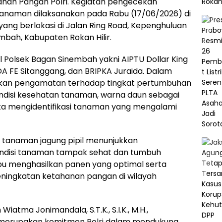
anan Pangan Polri. Kegiatan pengecekan
naman dilaksanakan pada Rabu (17/06/2026) di
 yang berlokasi di Jalan Ring Road, Kepenghuluan
bah, Kabupaten Rokan Hilir.
 Polsek Bagan Sinembah yakni AIPTU Dollar King
A FE Sitanggang, dan BRIPKA Juraida. Dalam
kukan pengamatan terhadap tingkat pertumbuhan
disi kesehatan tanaman, warna daun sebagai
rta mengidentifikasi tanaman yang mengalami
n, tanaman jagung pipil menunjukkan
ndisi tanaman tampak sehat dan tumbuh
u menghasilkan panen yang optimal serta
ningkatan ketahanan pangan di wilayah
atma Jonimandala, S.T.K., S.I.K., M.H.,
 merupakan komitmen Polri dalam mendukung