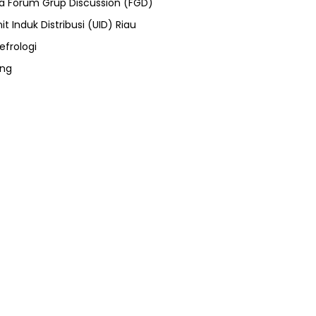
ra Forum Grup Discussion (FGD)
it Induk Distribusi (UID) Riau
efrologi
ung