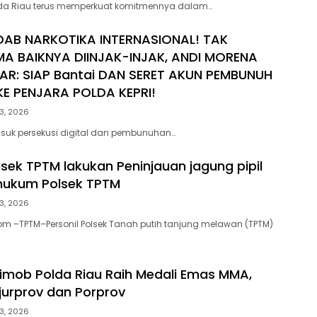
lda Riau terus memperkuat komitmennya dalam…
DAB NARKOTIKA INTERNASIONAL! TAK
MA BAIKNYA DIINJAK-INJAK, ANDI MORENA
AR: SIAP Bantai DAN SERET AKUN PEMBUNUH
E PENJARA POLDA KEPRI!
3, 2026
suk persekusi digital dan pembunuhan…
lsek TPTM lakukan Peninjauan jagung pipil
 hukum Polsek TPTM
3, 2026
om –TPTM–Personil Polsek Tanah putih tanjung melawan (TPTM)
rimob Polda Riau Raih Medali Emas MMA,
ejurprov dan Porprov
3, 2026