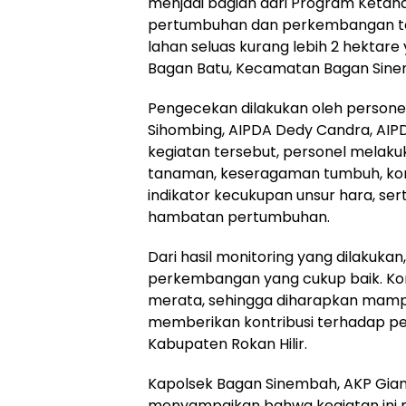
menjadi bagian dari Program Ketah
pertumbuhan dan perkembangan ta
lahan seluas kurang lebih 2 hektare
Bagan Batu, Kecamatan Bagan Sinem
Pengecekan dilakukan oleh personel
Sihombing, AIPDA Dedy Candra, AIPD
kegiatan tersebut, personel mela
tanaman, keseragaman tumbuh, kon
indikator kecukupan unsur hara, se
hambatan pertumbuhan.
Dari hasil monitoring yang dilakuka
perkembangan yang cukup baik. Ko
merata, sehingga diharapkan mamp
memberikan kontribusi terhadap pe
Kabupaten Rokan Hilir.
Kapolsek Bagan Sinembah, AKP Gian Wi
menyampaikan bahwa kegiatan ini