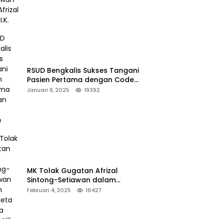
RSUD Bengkalis Sukses Tangani
Pasien Pertama dengan Code
Stroke
Januari 9, 2025
19392
MK Tolak Gugatan Afrizal
Sintong-Setiawan dalam
Sengketa Pilkada Rokan Hilir
Februari 4, 2025
16427