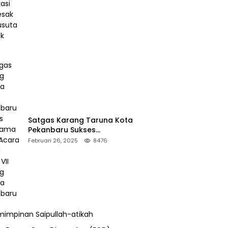
Desak Pengusutan Pajak RAPP
Satgas Karang Taruna Kota
Pekanbaru Sukses
Mengamankan Acara Temu
Februari 26, 2025
8476
Karya VII Karang Taruna
Pekanbaru
impinan Saipullah-atikah