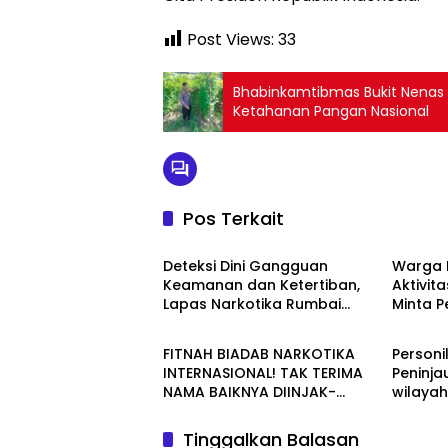
Post Views:
33
Bhabinkamtibmas Bukit Nenas
Ketahanan Pangan Nasional
Pos Terkait
Berita
Berita
Deteksi Dini Gangguan
Warga 
Keamanan dan Ketertiban,
Aktivita
Lapas Narkotika Rumbai
Minta 
Berita
Berita
Gelar Razia Rutin Blok Hunian
Periksa
Aktivit
FITNAH BIADAB NARKOTIKA
Personi
Jalan T
INTERNASIONAL! TAK TERIMA
Peninja
NAMA BAIKNYA DIINJAK-
wilaya
INJAK, ANDI MORENA DECLARE
WAR: SIAP Bantai DAN SERET
Tinggalkan Balasan