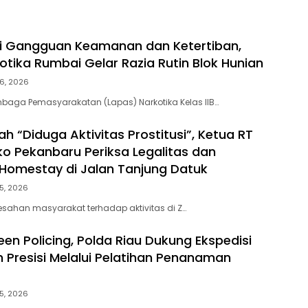
ni Gangguan Keamanan dan Ketertiban,
otika Rumbai Gelar Razia Rutin Blok Hunian
6, 2026
baga Pemasyarakatan (Lapas) Narkotika Kelas IIB…
h “Diduga Aktivitas Prostitusi”, Ketua RT
o Pekanbaru Periksa Legalitas dan
Z Homestay di Jalan Tanjung Datuk
5, 2026
esahan masyarakat terhadap aktivitas di Z…
en Policing, Polda Riau Dukung Ekspedisi
h Presisi Melalui Pelatihan Penanaman
5, 2026