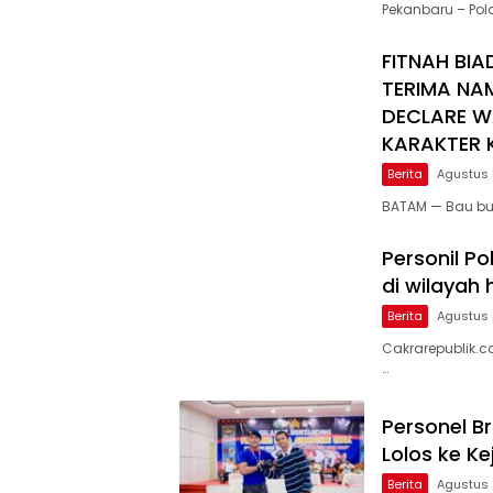
Pekanbaru – Po
FITNAH BIA
TERIMA NA
DECLARE W
KARAKTER K
Berita
Agustus 
BATAM — Bau bu
Personil Po
di wilayah
Berita
Agustus 
Cakrarepublik.c
…
Personel B
Lolos ke K
Berita
Agustus 