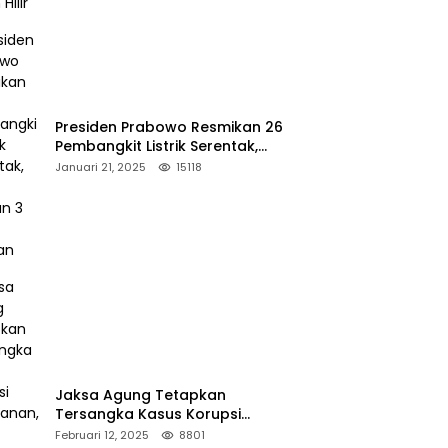
Presiden Prabowo Resmikan 26
Pembangkit Listrik Serentak,
PLTA Asahan 3 Jadi Sorotan
Januari 21, 2025
15118
Jaksa Agung Tetapkan
Tersangka Kasus Korupsi
Kehutanan, DPP Advokasi IPJI
Februari 12, 2025
8801