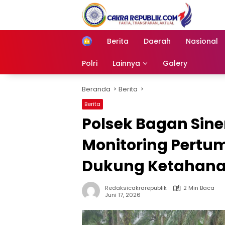
Langsung
ke
konten
Berita
Daerah
Nasional
Home
Polri
Lainnya
Galery
Beranda
Berita
Berita
Polsek Bagan Si
Monitoring Pertu
Dukung Ketahana
Redaksicakrarepublik
2 Min Baca
Juni 17, 2026