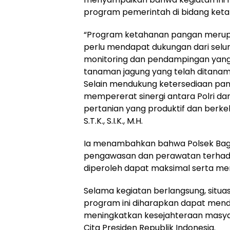
program pemerintah di bidang ket
“Program ketahanan pangan merupak
perlu mendapat dukungan dari seluru
monitoring dan pendampingan yang d
tanaman jagung yang telah ditana
Selain mendukung ketersediaan pang
mempererat sinergi antara Polri 
pertanian yang produktif dan berke
S.T.K., S.I.K., M.H.
Ia menambahkan bahwa Polsek Bag
pengawasan dan perawatan terhada
diperoleh dapat maksimal serta m
Selama kegiatan berlangsung, situas
program ini diharapkan dapat men
meningkatkan kesejahteraan masya
Cita Presiden Republik Indonesia.