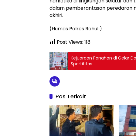
narkotika di lingkungan sekitar dan
dalam pemberantasan peredaran nark
akhiri.
(Humas Polres Rohul )
Post Views:
118
Kejuaraan Panahan di Gelar 
Sportifitas
Pos Terkait