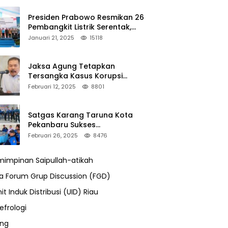
Presiden Prabowo Resmikan 26
Pembangkit Listrik Serentak,
PLTA Asahan 3 Jadi Sorotan
Januari 21, 2025
15118
Jaksa Agung Tetapkan
Tersangka Kasus Korupsi
Kehutanan, DPP Advokasi IPJI
Februari 12, 2025
8801
Desak Pengusutan Pajak RAPP
Satgas Karang Taruna Kota
Pekanbaru Sukses
Mengamankan Acara Temu
Februari 26, 2025
8476
Karya VII Karang Taruna
Pekanbaru
impinan Saipullah-atikah
ra Forum Grup Discussion (FGD)
it Induk Distribusi (UID) Riau
efrologi
ung