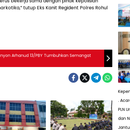
 terus bekerja sama dengan pihak kepolisian
otika,” tutup Eks Kanit Regident Polres Rohul
Danyon Arhanud 13/PBY Tumbuhkan Semangat
Kepem
. Aca
PLN Un
dan N
Jant