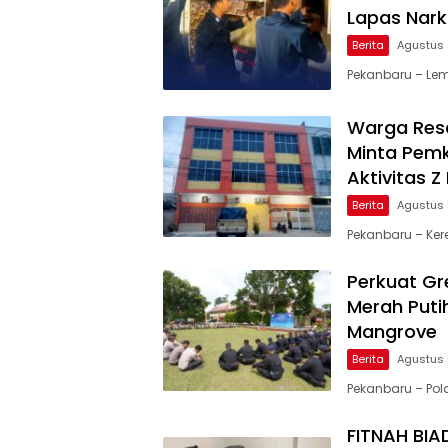
Lapas Nark
Berita
Agustus 
Pekanbaru – Lem
Warga Resa
Minta Pemk
Aktivitas 
Berita
Agustus 
Pekanbaru – Ker
Perkuat Gre
Merah Puti
Mangrove
Berita
Agustus 
Pekanbaru – Po
FITNAH BIA