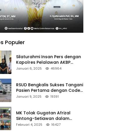
s Populer
Silaturahmi Insan Pers dengan
Kapolres Pelalawan AKBP
Afrizal Asri, S.I.K.
Januari 6, 2025
46964
RSUD Bengkalis Sukses Tangani
Pasien Pertama dengan Code
Stroke
Januari 9, 2025
19391
MK Tolak Gugatan Afrizal
Sintong-Setiawan dalam
Sengketa Pilkada Rokan Hilir
Februari 4, 2025
16427