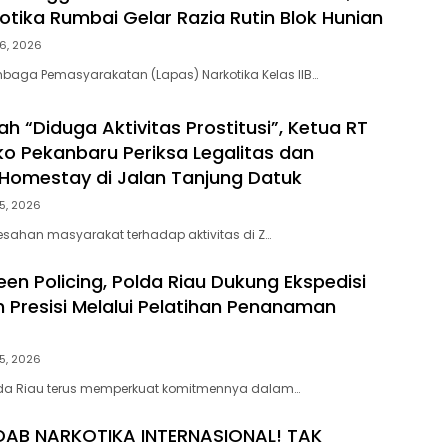
otika Rumbai Gelar Razia Rutin Blok Hunian
6, 2026
baga Pemasyarakatan (Lapas) Narkotika Kelas IIB…
h “Diduga Aktivitas Prostitusi”, Ketua RT
o Pekanbaru Periksa Legalitas dan
Z Homestay di Jalan Tanjung Datuk
5, 2026
esahan masyarakat terhadap aktivitas di Z…
en Policing, Polda Riau Dukung Ekspedisi
h Presisi Melalui Pelatihan Penanaman
5, 2026
lda Riau terus memperkuat komitmennya dalam…
DAB NARKOTIKA INTERNASIONAL! TAK