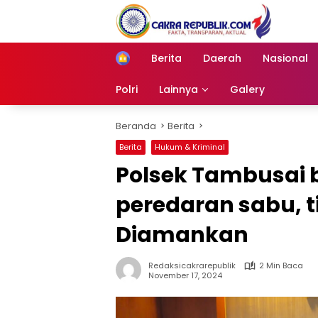
Langsung
ke
konten
Berita
Daerah
Nasional
Home
Polri
Lainnya
Galery
Beranda
Berita
Berita
Hukum & Kriminal
Polsek Tambusai
peredaran sabu, 
Diamankan
Redaksicakrarepublik
2 Min Baca
November 17, 2024