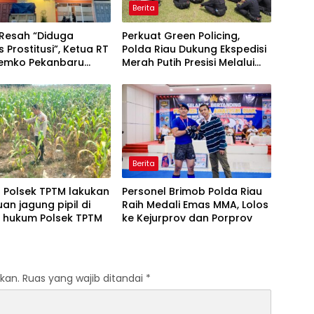
Berita
Resah “Diduga
Perkuat Green Policing,
s Prostitusi”, Ketua RT
Polda Riau Dukung Ekspedisi
Pemko Pekanbaru
Merah Putih Presisi Melalui
 Legalitas dan
Pelatihan Penanaman
as Z Homestay di
Mangrove
anjung Datuk
Berita
l Polsek TPTM lakukan
Personel Brimob Polda Riau
uan jagung pipil di
Raih Medali Emas MMA, Lolos
h hukum Polsek TPTM
ke Kejurprov dan Porprov
kan.
Ruas yang wajib ditandai
*