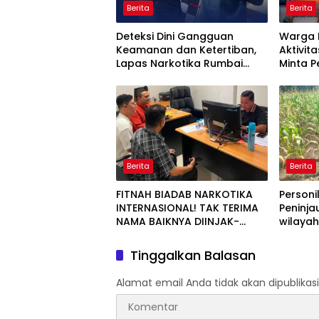
Berita
Berita
Deteksi Dini Gangguan
Warga 
Keamanan dan Ketertiban,
Aktivita
Lapas Narkotika Rumbai
Minta 
Gelar Razia Rutin Blok Hunian
Periksa
Aktivit
Jalan T
Berita
Berita
FITNAH BIADAB NARKOTIKA
Personi
INTERNASIONAL! TAK TERIMA
Peninja
NAMA BAIKNYA DIINJAK-
wilaya
INJAK, ANDI MORENA DECLARE
WAR: SIAP Bantai DAN SERET
Tinggalkan Balasan
AKUN PEMBUNUH KARAKTER
KE PENJARA POLDA KEPRI!
Alamat email Anda tidak akan dipublikasi