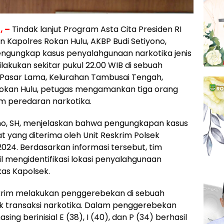
I
, –
Tindak lanjut Program Asta Cita Presiden RI
 Kapolres Rokan Hulu, AKBP Budi Setiyono,
engungkap kasus penyalahgunaan narkotika jenis
akukan sekitar pukul 22.00 WIB di sebuah
 Pasar Lama, Kelurahan Tambusai Tengah,
kan Hulu, petugas mengamankan tiga orang
am peredaran narkotika.
ino, SH, menjelaskan bahwa pengungkapan kasus
at yang diterima oleh Unit Reskrim Polsek
24. Berdasarkan informasi tersebut, tim
l mengidentifikasi lokasi penyalahgunaan
kas Kapolsek.
skrim melakukan penggerebekan di sebuah
k transaksi narkotika. Dalam penggerebekan
ng berinisial E (38), I (40), dan P (34) berhasil