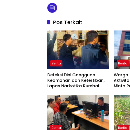
Pos Terkait
Berita
Berita
Deteksi Dini Gangguan
Warga 
Keamanan dan Ketertiban,
Aktivita
Lapas Narkotika Rumbai
Minta 
Gelar Razia Rutin Blok Hunian
Periksa
Aktivit
Jalan T
Berita
Berita