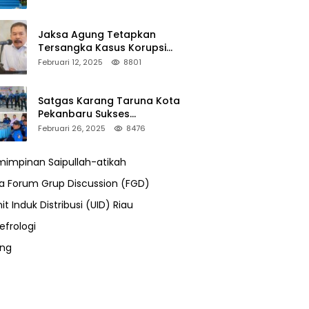
Jaksa Agung Tetapkan
Tersangka Kasus Korupsi
Kehutanan, DPP Advokasi IPJI
Februari 12, 2025
8801
Desak Pengusutan Pajak RAPP
Satgas Karang Taruna Kota
Pekanbaru Sukses
Mengamankan Acara Temu
Februari 26, 2025
8476
Karya VII Karang Taruna
Pekanbaru
impinan Saipullah-atikah
ra Forum Grup Discussion (FGD)
it Induk Distribusi (UID) Riau
efrologi
ung