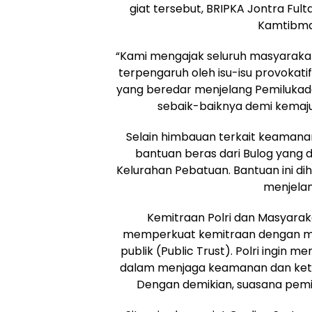
giat tersebut, BRIPKA Jontra Fu
Kamtibma
“Kami mengajak seluruh masyarakat 
terpengaruh oleh isu-isu provokatif
yang beredar menjelang Pemilukada,
sebaik-baiknya demi kemaju
Selain himbauan terkait keamanan
bantuan beras dari Bulog yang d
Kelurahan Pebatuan. Bantuan ini 
menjelan
Kemitraan Polri dan Masyarakat
memperkuat kemitraan dengan m
publik (Public Trust). Polri ingin 
dalam menjaga keamanan dan kete
Dengan demikian, suasana pemil