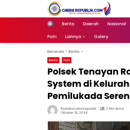
Langsung
ke
konten
Berita
Daerah
Nasional
Home
Polri
Lainnya
Galery
Beranda
Berita
Berita
Polri
Polsek Tenayan Ra
System di Kelura
Pemilukada Seren
Redaksicakrarepublik
2 Min Baca
Oktober 18, 2024