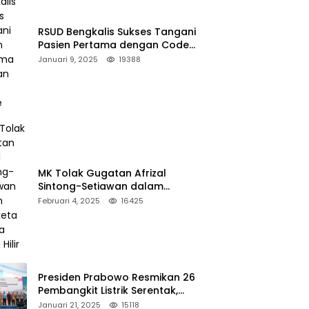
RSUD Bengkalis Sukses Tangani
Pasien Pertama dengan Code
Stroke
Januari 9, 2025
19388
MK Tolak Gugatan Afrizal
Sintong-Setiawan dalam
Sengketa Pilkada Rokan Hilir
Februari 4, 2025
16425
Presiden Prabowo Resmikan 26
Pembangkit Listrik Serentak,
PLTA Asahan 3 Jadi Sorotan
Januari 21, 2025
15118