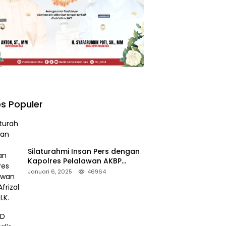
s Populer
Silaturahmi Insan Pers dengan
Kapolres Pelalawan AKBP
Afrizal Asri, S.I.K.
Januari 6, 2025
46964