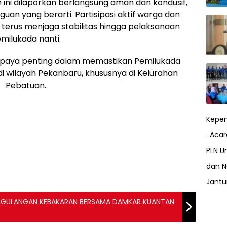
m ini dilaporkan berlangsung aman dan kondusif,
uan yang berarti. Partisipasi aktif warga dan
 terus menjaga stabilitas hingga pelaksanaan
milukada nanti.
u upaya penting dalam memastikan Pemilukada
di wilayah Pekanbaru, khususnya di Kelurahan
Pebatuan.
Kepem
. Aca
PLN Un
dan N
Jant
NGGULANGAN KEBAKARAN BERSAMA DAMKAR KUANTAN