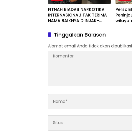
FITNAH BIADAB NARKOTIKA
Personi
INTERNASIONAL! TAK TERIMA
Peninja
NAMA BAIKNYA DIINJAK-
wilaya
INJAK, ANDI MORENA DECLARE
WAR: SIAP Bantai DAN SERET
Tinggalkan Balasan
AKUN PEMBUNUH KARAKTER
KE PENJARA POLDA KEPRI!
Alamat email Anda tidak akan dipublikasi