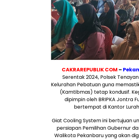
CAKRAREPUBLIK COM
–
Peka
Serentak 2024, Polsek Tenayan
Kelurahan Pebatuan guna memastik
(Kamtibmas) tetap kondusif. Keg
dipimpin oleh BRIPKA Jontra 
bertempat di Kantor Lurah 
Giat Cooling System ini bertujuan un
persiapan Pemilihan Gubernur dan
Walikota Pekanbaru yang akan dig