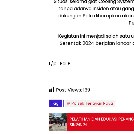
Situasi selama giat Cooling Syste
tanpa adanya insiden atau gangg
dukungan Polri diharapkan akan
Pe
Kegiatan ini menjadi salah sat
Serentak 2024 berjalan lancar 
L/p : Edi P
Post Views:
139
Tag:
Polsek Tenayan Raya
PELATIHAN DAN EDUKASI PENA
SINGINGI