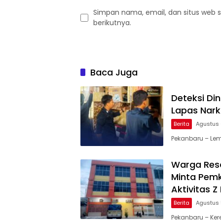
Simpan nama, email, dan situs web 
berikutnya.
Baca Juga
Deteksi Di
Lapas Nark
Berita
Agustus 
Pekanbaru – Lem
Warga Resa
Minta Pemk
Aktivitas 
Berita
Agustus 
Pekanbaru – Ker