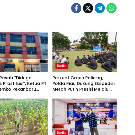
Berita
Resah “Diduga
Perkuat Green Policing,
s Prostitusi”, Ketua RT
Polda Riau Dukung Ekspedisi
Pemko Pekanbaru
Merah Putih Presisi Melalui
 Legalitas dan
Pelatihan Penanaman
as Z Homestay di
Mangrove
anjung Datuk
Berita