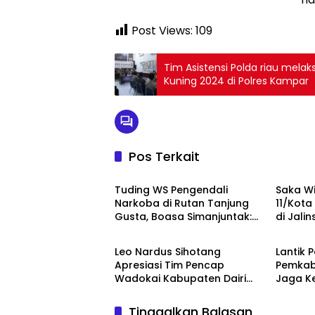
Post Views:
109
Tim Asistensi Polda riau mela
Kuning 2024 di Polres Kampar
Pos Terkait
Berita
Berita
Tuding WS Pengendali
Saka Wi
Narkoba di Rutan Tanjung
11/Kota
Gusta, Boasa Simanjuntak:
di Jali
Berita
Berita
Ada Dugaan Upaya
Pemerasan
Leo Nardus Sihotang
Lantik 
Apresiasi Tim Pencap
Pemkab 
Wadokai Kabupaten Dairi
Jaga K
Yang Raih Medali Emas
Tulus 
Masyar
Tinggalkan Balasan