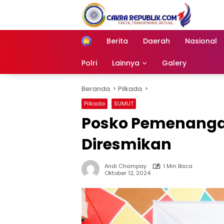
Langsung
ke
konten
Berita
Daerah
Nasional
Home
Polri
Lainnya
Galery
Beranda
Pilkada
Pilkada
SUMUT
Posko Pemenanga
Diresmikan
Andi Champay
1 Min Baca
Oktober 12, 2024