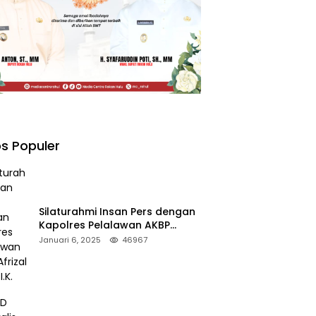
s Populer
Silaturahmi Insan Pers dengan
Kapolres Pelalawan AKBP
Afrizal Asri, S.I.K.
Januari 6, 2025
46967