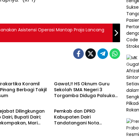
ksanakan Asistensi Operasi Mantap Praja Lancang
Berita
rakartika Koramil
Gawat,!! HS Oknum Guru
 Pinang Berbagi Takjil
Sekolah SMA Negeri 3
nsum
Torgamba Diduga Palsukan
Berita
Identitas Demi Lulus PPPK,
Kacapdis Rantau Prapat
Pejabat Dilingkungan
Pemkab dan DPRD
Jangan Diam
Dairi, Bupati Dairi;
Kabupaten Dairi
ekompakan, Mari
Tandatangani Nota
Mengabdi Kepada
Kesepakatan Perubahan
akat
KUA PPAS TA 2025