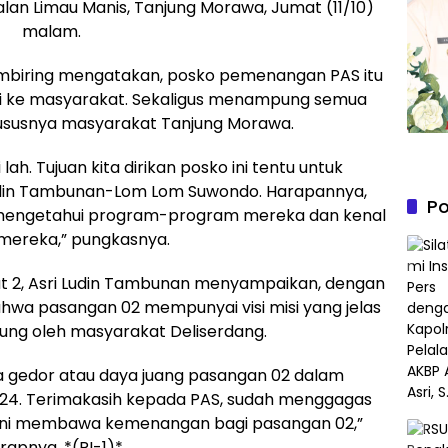
alan Limau Manis, Tanjung Morawa, Jumat (11/10)
malam.
embiring mengatakan, posko pemenangan PAS itu
sasi ke masyarakat. Sekaligus menampung semua
hususnya masyarakat Tanjung Morawa.
 lah. Tujuan kita dirikan posko ini tentu untuk
din Tambunan-Lom Lom Suwondo. Harapannya,
Po
 mengetahui program-program mereka dan kenal
mereka,” pungkasnya.
ut 2, Asri Ludin Tambunan menyampaikan, dengan
hwa pasangan 02 mempunyai visi misi yang jelas
gsung oleh masyarakat Deliserdang.
 gedor atau daya juang pasangan 02 dalam
024. Terimakasih kepada PAS, sudah menggagas
ini membawa kemenangan bagi pasangan 02,”
rapnya. *(RI-1)*