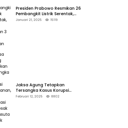
Presiden Prabowo Resmikan 26
Pembangkit Listrik Serentak,
PLTA Asahan 3 Jadi Sorotan
Januari 21, 2025
15119
Jaksa Agung Tetapkan
Tersangka Kasus Korupsi
Kehutanan, DPP Advokasi IPJI
Februari 12, 2025
8802
Desak Pengusutan Pajak RAPP