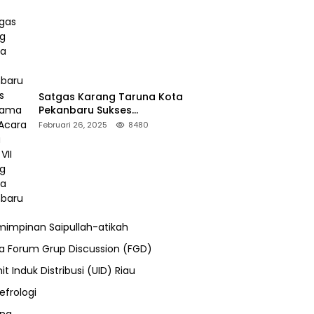
Satgas Karang Taruna Kota
Pekanbaru Sukses
Mengamankan Acara Temu
Februari 26, 2025
8480
Karya VII Karang Taruna
Pekanbaru
impinan Saipullah-atikah
ra Forum Grup Discussion (FGD)
it Induk Distribusi (UID) Riau
efrologi
ung