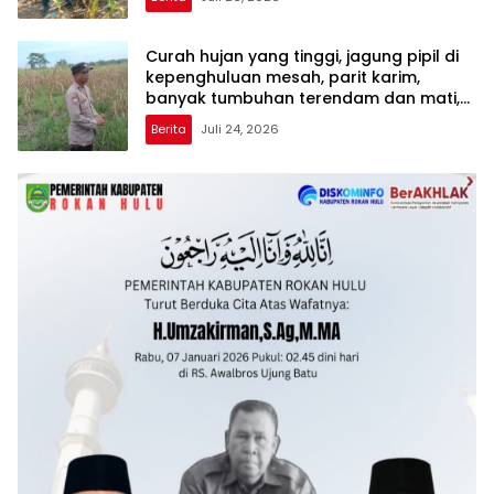
Curah hujan yang tinggi, jagung pipil di
kepenghuluan mesah, parit karim,
banyak tumbuhan terendam dan mati,
personil TPTM gerak cepat turun
Berita
Juli 24, 2026
langsung meninjau kelapangan