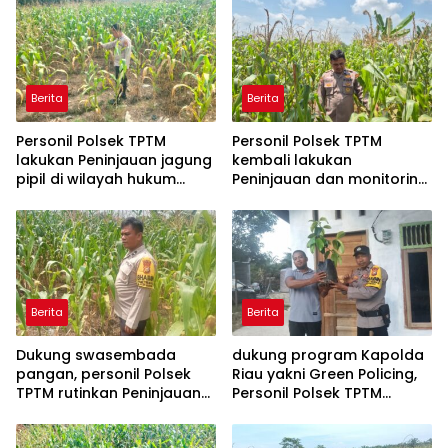
Berita
Berita
Personil Polsek TPTM
Personil Polsek TPTM
lakukan Peninjauan jagung
kembali lakukan
pipil di wilayah hukum
Peninjauan dan monitoring
Polsek TPTM
tumbuhan jagung pipil di
wilayah hukum Polsek
TPTM
Berita
Berita
Dukung swasembada
dukung program Kapolda
pangan, personil Polsek
Riau yakni Green Policing,
TPTM rutinkan Peninjauan
Personil Polsek TPTM
dan monitoring jagung
berikan bibit tanaman
pipil di wilayah hukum
matoa kepada