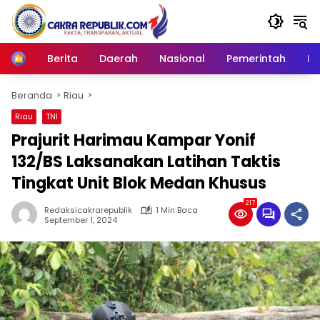
Langsung
ke
konten
Berita
Daerah
Nasional
Pemerintah
Ro
Home
Beranda
Riau
Riau
TNI
Prajurit Harimau Kampar Yonif
132/BS Laksanakan Latihan Taktis
Tingkat Unit Blok Medan Khusus
217
Redaksicakrarepublik
1 Min Baca
September 1, 2024