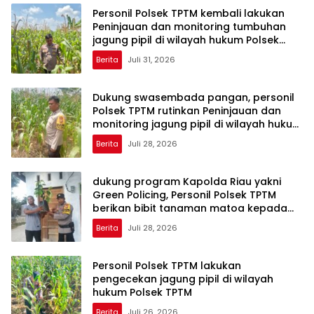
Personil Polsek TPTM kembali lakukan
Peninjauan dan monitoring tumbuhan
jagung pipil di wilayah hukum Polsek
TPTM
Berita
Juli 31, 2026
Dukung swasembada pangan, personil
Polsek TPTM rutinkan Peninjauan dan
monitoring jagung pipil di wilayah hukum
Polsek TPTM
Berita
Juli 28, 2026
dukung program Kapolda Riau yakni
Green Policing, Personil Polsek TPTM
berikan bibit tanaman matoa kepada
masyarakat
Berita
Juli 28, 2026
Personil Polsek TPTM lakukan
pengecekan jagung pipil di wilayah
hukum Polsek TPTM
Berita
Juli 26, 2026