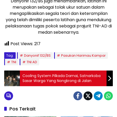
Danyonif 132/BS juga menambahkan, latihan ini
merupakan sebagai tolak ukur satuan dalam
mengaplikasikan segala teori dan keterampilan
yang telah dimiliki peserta latihan guna mendukung
pelaksanaan tugas pokok sebagai prajurit TNI-AD di
medan sebenarnya.
Post Views:
217
Tag:
Danyonif 132/BS
Pasukan Harimau Kampar
TNI
TNI AD
Cooling System Pilkada Damai, Satnarkoba
Sasar Warga Yang Nongkrong di Jalan
Pos Terkait