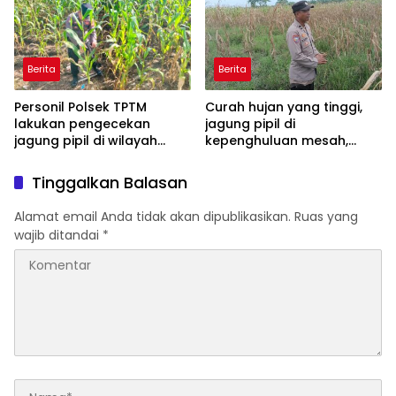
Polsek TPTM
masyarakat
Berita
Berita
Personil Polsek TPTM
Curah hujan yang tinggi,
lakukan pengecekan
jagung pipil di
jagung pipil di wilayah
kepenghuluan mesah,
hukum Polsek TPTM
parit karim, banyak
tumbuhan terendam dan
Tinggalkan Balasan
mati, personil TPTM gerak
cepat turun langsung
Alamat email Anda tidak akan dipublikasikan.
Ruas yang
meninjau kelapangan
wajib ditandai
*