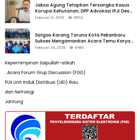
Jaksa Agung Tetapkan Tersangka Kasus
Korupsi Kehutanan, DPP Advokasi IPJI Desak
Pengusutan Pajak RAPP
Februari 12, 2025
8802
Satgas Karang Taruna Kota Pekanbaru
Sukses Mengamankan Acara Temu Karya
VII Karang Taruna Pekanbaru
Februari 26, 2025
8480
Kepemimpinan Saipullah-atikah
. Acara Forum Grup Discussion (FGD)
PLN Unit Induk Distribusi (UID) Riau
dan Nefrologi
Jantung