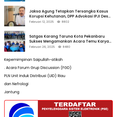
Jaksa Agung Tetapkan Tersangka Kasus
Korupsi Kehutanan, DPP Advokasi IPJI Desak
Pengusutan Pajak RAPP
Februari 12, 2025
8802
Satgas Karang Taruna Kota Pekanbaru
Sukses Mengamankan Acara Temu Karya
VII Karang Taruna Pekanbaru
Februari 26, 2025
8480
Kepemimpinan Saipullah-atikah
. Acara Forum Grup Discussion (FGD)
PLN Unit Induk Distribusi (UID) Riau
dan Nefrologi
Jantung