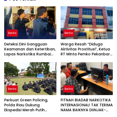
Berita
Berita
Deteksi Dini Gangguan
Warga Resah “Diduga
Keamanan dan Ketertiban,
Aktivitas Prostitusi”, Ketua
Lapas Narkotika Rumbai
RT Minta Pemko Pekanbaru
Gelar Razia Rutin Blok
Periksa Legalitas dan
Hunian
Aktivitas Z Homestay di
Jalan Tanjung Datuk
Berita
Berita
Perkuat Green Policing,
FITNAH BIADAB NARKOTIKA
Polda Riau Dukung
INTERNASIONAL! TAK TERIMA
Ekspedisi Merah Putih
NAMA BAIKNYA DIINJAK-
Presisi Melalui Pelatihan
INJAK, ANDI MORENA