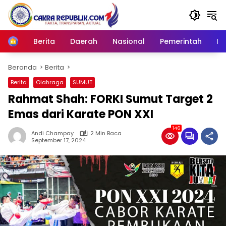
Langsung
ke
konten
Berita
Daerah
Nasional
Pemerintah
Ro
Home
Beranda
Berita
Berita
Olahraga
SUMUT
Rahmat Shah: FORKI Sumut Target 2
Emas dari Karate PON XXI
146
Andi Champay
2 Min Baca
September 17, 2024