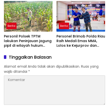
Penanaman Mangrove
DECLARE WAR: SIAP Bantai
DAN SERET AKUN PEMBUNUH
KARAKTER KE PENJARA
POLDA KEPRI!
Berita
Berita
Personil Polsek TPTM
Personel Brimob Polda Riau
lakukan Peninjauan jagung
Raih Medali Emas MMA,
pipil di wilayah hukum
Lolos ke Kejurprov dan
Polsek TPTM
Porprov
Tinggalkan Balasan
Alamat email Anda tidak akan dipublikasikan.
Ruas yang
wajib ditandai
*