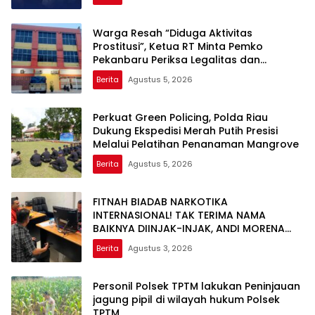
Warga Resah “Diduga Aktivitas
Prostitusi”, Ketua RT Minta Pemko
Pekanbaru Periksa Legalitas dan
Aktivitas Z Homestay di Jalan Tanjung
Berita
Agustus 5, 2026
Datuk
Perkuat Green Policing, Polda Riau
Dukung Ekspedisi Merah Putih Presisi
Melalui Pelatihan Penanaman Mangrove
Berita
Agustus 5, 2026
FITNAH BIADAB NARKOTIKA
INTERNASIONAL! TAK TERIMA NAMA
BAIKNYA DIINJAK-INJAK, ANDI MORENA
DECLARE WAR: SIAP Bantai DAN SERET
Berita
Agustus 3, 2026
AKUN PEMBUNUH KARAKTER KE PENJARA
POLDA KEPRI!
Personil Polsek TPTM lakukan Peninjauan
jagung pipil di wilayah hukum Polsek
TPTM