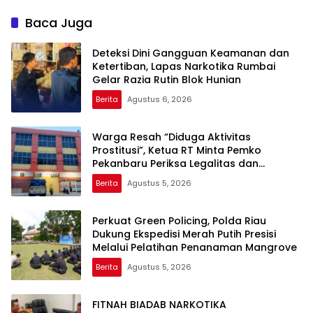
Baca Juga
Deteksi Dini Gangguan Keamanan dan
Ketertiban, Lapas Narkotika Rumbai
Gelar Razia Rutin Blok Hunian
Berita
Agustus 6, 2026
Warga Resah “Diduga Aktivitas
Prostitusi”, Ketua RT Minta Pemko
Pekanbaru Periksa Legalitas dan
Aktivitas Z Homestay di Jalan Tanjung
Berita
Agustus 5, 2026
Datuk
Perkuat Green Policing, Polda Riau
Dukung Ekspedisi Merah Putih Presisi
Melalui Pelatihan Penanaman Mangrove
Berita
Agustus 5, 2026
FITNAH BIADAB NARKOTIKA