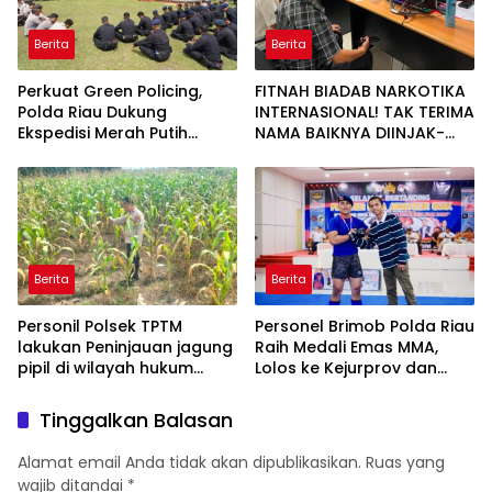
Berita
Berita
Perkuat Green Policing,
FITNAH BIADAB NARKOTIKA
Polda Riau Dukung
INTERNASIONAL! TAK TERIMA
Ekspedisi Merah Putih
NAMA BAIKNYA DIINJAK-
Presisi Melalui Pelatihan
INJAK, ANDI MORENA
Penanaman Mangrove
DECLARE WAR: SIAP Bantai
DAN SERET AKUN PEMBUNUH
KARAKTER KE PENJARA
POLDA KEPRI!
Berita
Berita
Personil Polsek TPTM
Personel Brimob Polda Riau
lakukan Peninjauan jagung
Raih Medali Emas MMA,
pipil di wilayah hukum
Lolos ke Kejurprov dan
Polsek TPTM
Porprov
Tinggalkan Balasan
Alamat email Anda tidak akan dipublikasikan.
Ruas yang
wajib ditandai
*