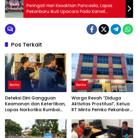
Peringati Hari Kesaktian Pancasila, Lapas
Pekanbaru Ikuti Upacara Pada Kanwil
Kemenkumham Riau
Pos Terkait
Berita
Berita
Deteksi Dini Gangguan
Warga Resah “Diduga
Keamanan dan Ketertiban,
Aktivitas Prostitusi”, Ketua
Lapas Narkotika Rumbai
RT Minta Pemko Pekanbaru
Gelar Razia Rutin Blok
Periksa Legalitas dan
Hunian
Aktivitas Z Homestay di
Jalan Tanjung Datuk