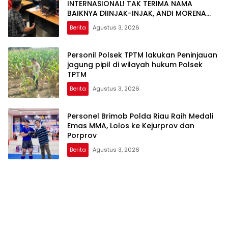
INTERNASIONAL! TAK TERIMA NAMA
BAIKNYA DIINJAK-INJAK, ANDI MORENA
DECLARE WAR: SIAP Bantai DAN SERET
Berita
Agustus 3, 2026
AKUN PEMBUNUH KARAKTER KE PENJARA
POLDA KEPRI!
Personil Polsek TPTM lakukan Peninjauan
jagung pipil di wilayah hukum Polsek
TPTM
Berita
Agustus 3, 2026
Personel Brimob Polda Riau Raih Medali
Emas MMA, Lolos ke Kejurprov dan
Porprov
Berita
Agustus 3, 2026