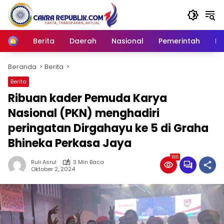
Langsung
ke
konten
Berita
Daerah
Nasional
Pemerintah
Ro
Home
Beranda
Berita
Berita
Ribuan kader Pemuda Karya
Nasional (PKN) menghadiri
peringatan Dirgahayu ke 5 di Graha
Bhineka Perkasa Jaya
186
Ruli Asrul
3 Min Baca
Oktober 2, 2024