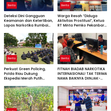
Berita
Berita
Deteksi Dini Gangguan
Warga Resah “Diduga
Keamanan dan Ketertiban,
Aktivitas Prostitusi”, Ketua
Lapas Narkotika Rumbai
RT Minta Pemko Pekanbaru
Gelar Razia Rutin Blok
Periksa Legalitas dan
Hunian
Aktivitas Z Homestay di
Jalan Tanjung Datuk
Berita
Berita
Perkuat Green Policing,
FITNAH BIADAB NARKOTIKA
Polda Riau Dukung
INTERNASIONAL! TAK TERIMA
Ekspedisi Merah Putih
NAMA BAIKNYA DIINJAK-
Presisi Melalui Pelatihan
INJAK, ANDI MORENA
Penanaman Mangrove
DECLARE WAR: SIAP Bantai
DAN SERET AKUN PEMBUNUH
KARAKTER KE PENJARA
POLDA KEPRI!