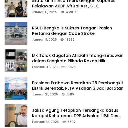
Silaturahmi Insan Pers dengan Kapolres
Pelalawan AKBP Afrizal Asri, S.I.K.
Januari 6, 2025
46967
RSUD Bengkalis Sukses Tangani Pasien
Pertama dengan Code Stroke
Januari 9, 2025
19395
MK Tolak Gugatan Afrizal Sintong-Setiawan
dalam Sengketa Pilkada Rokan Hilir
Februari 4, 2025
16428
Presiden Prabowo Resmikan 26 Pembangkit
Listrik Serentak, PLTA Asahan 3 Jadi Sorotan
Januari 21, 2025
15119
Jaksa Agung Tetapkan Tersangka Kasus
Korupsi Kehutanan, DPP Advokasi IPJI Desak
Pengusutan Pajak RAPP
Februari 12, 2025
8802