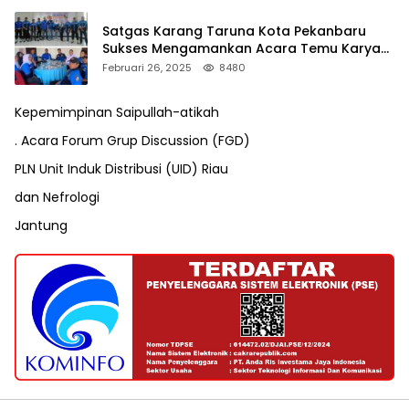
Satgas Karang Taruna Kota Pekanbaru
Sukses Mengamankan Acara Temu Karya
VII Karang Taruna Pekanbaru
Februari 26, 2025
8480
Kepemimpinan Saipullah-atikah
. Acara Forum Grup Discussion (FGD)
PLN Unit Induk Distribusi (UID) Riau
dan Nefrologi
Jantung