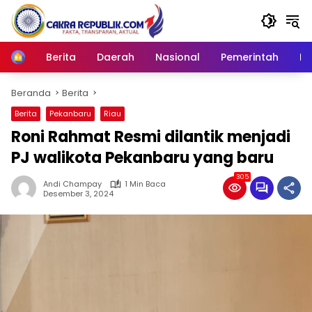
Langsung
ke
konten
Berita
Daerah
Nasional
Pemerintah
Ro
Home
Beranda
Berita
Berita
Pekanbaru
Riau
Roni Rahmat Resmi dilantik menjadi
PJ walikota Pekanbaru yang baru
305
Andi Champay
1 Min Baca
Desember 3, 2024