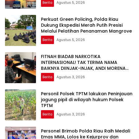
Berita
Agustus 5, 2026
Datuk
Perkuat Green Policing, Polda Riau
Dukung Ekspedisi Merah Putih Presisi
Melalui Pelatihan Penanaman Mangrove
Berita
Agustus 5, 2026
FITNAH BIADAB NARKOTIKA
INTERNASIONAL! TAK TERIMA NAMA
BAIKNYA DIINJAK-INJAK, ANDI MORENA
DECLARE WAR: SIAP Bantai DAN SERET
Berita
Agustus 3, 2026
AKUN PEMBUNUH KARAKTER KE PENJARA
POLDA KEPRI!
Personil Polsek TPTM lakukan Peninjauan
jagung pipil di wilayah hukum Polsek
TPTM
Berita
Agustus 3, 2026
Personel Brimob Polda Riau Raih Medali
Emas MMA, Lolos ke Kejurprov dan