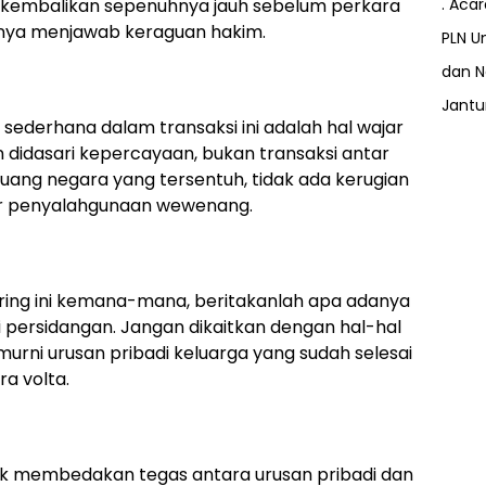
n kembalikan sepenuhnya jauh sebelum perkara
. Aca
gasnya menjawab keraguan hakim.
PLN Un
dan N
Jant
sederhana dalam transaksi ini adalah hal wajar
n didasari kepercayaan, bukan transaksi antar
 uang negara yang tersentuh, tidak ada kerugian
ur penyalahgunaan wewenang.
ring ini kemana-mana, beritakanlah apa adanya
i persidangan. Jangan dikaitkan dengan hal-hal
murni urusan pribadi keluarga yang sudah selesai
ra volta.
ik membedakan tegas antara urusan pribadi dan