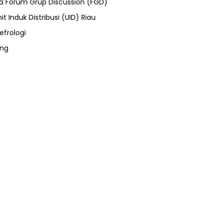
ra Forum Grup Discussion (FGD)
it Induk Distribusi (UID) Riau
efrologi
ung