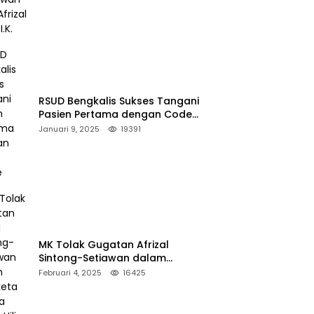
RSUD Bengkalis Sukses Tangani
Pasien Pertama dengan Code
Stroke
Januari 9, 2025
19391
MK Tolak Gugatan Afrizal
Sintong-Setiawan dalam
Sengketa Pilkada Rokan Hilir
Februari 4, 2025
16425