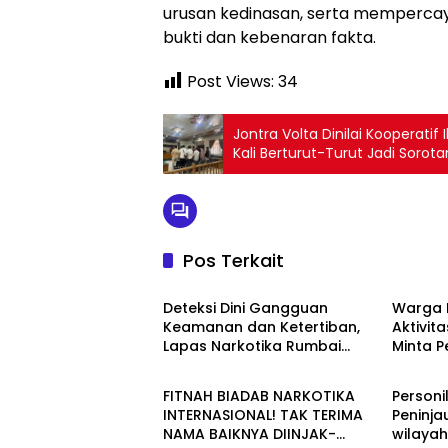
urusan kedinasan, serta memperca
bukti dan kebenaran fakta.
Post Views:
34
Jontra Volta Dinilai Kooperatif
Kali Berturut-Turut Jadi Sorota
Pos Terkait
Berita
Berita
Deteksi Dini Gangguan
Warga 
Keamanan dan Ketertiban,
Aktivita
Lapas Narkotika Rumbai
Minta 
Berita
Berita
Gelar Razia Rutin Blok Hunian
Periksa
Aktivit
FITNAH BIADAB NARKOTIKA
Personi
Jalan T
INTERNASIONAL! TAK TERIMA
Peninja
NAMA BAIKNYA DIINJAK-
wilaya