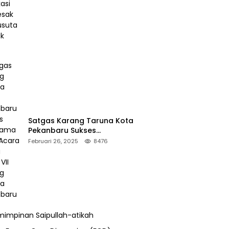
Desak Pengusutan Pajak RAPP
Satgas Karang Taruna Kota
Pekanbaru Sukses
Mengamankan Acara Temu
Februari 26, 2025
8476
Karya VII Karang Taruna
Pekanbaru
impinan Saipullah-atikah