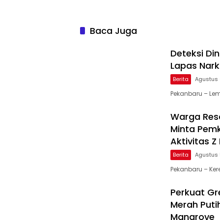
Baca Juga
Deteksi Di
Lapas Nark
Berita
Agustus 
Pekanbaru – Lem
Warga Resa
Minta Pemk
Aktivitas 
Berita
Agustus 
Pekanbaru – Ker
Perkuat Gre
Merah Puti
Mangrove