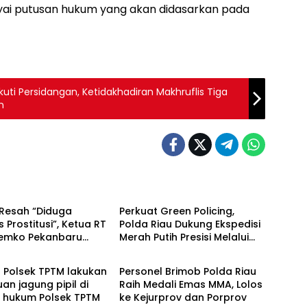
yai putusan hukum yang akan didasarkan pada
 Ikuti Persidangan, Ketidakhadiran Makhruflis Tiga
n
Berita
Resah “Diduga
Perkuat Green Policing,
s Prostitusi”, Ketua RT
Polda Riau Dukung Ekspedisi
Pemko Pekanbaru
Merah Putih Presisi Melalui
Berita
 Legalitas dan
Pelatihan Penanaman
as Z Homestay di
Mangrove
l Polsek TPTM lakukan
Personel Brimob Polda Riau
anjung Datuk
uan jagung pipil di
Raih Medali Emas MMA, Lolos
h hukum Polsek TPTM
ke Kejurprov dan Porprov