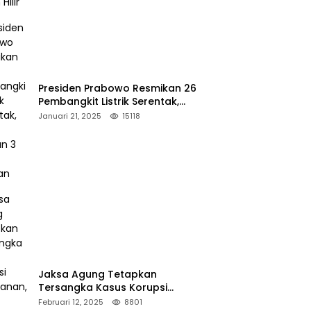
Presiden Prabowo Resmikan 26
Pembangkit Listrik Serentak,
PLTA Asahan 3 Jadi Sorotan
Januari 21, 2025
15118
Jaksa Agung Tetapkan
Tersangka Kasus Korupsi
Kehutanan, DPP Advokasi IPJI
Februari 12, 2025
8801