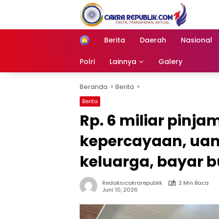
Langsung
ke
konten
Berita
Daerah
Nasional
Home
Polri
Lainnya
Galery
Beranda
Berita
Berita
Rp. 6 miliar pinja
kepercayaan, uang
keluarga, bayar b
Redaksicakrarepublik
2 Min Baca
Juni 10, 2026