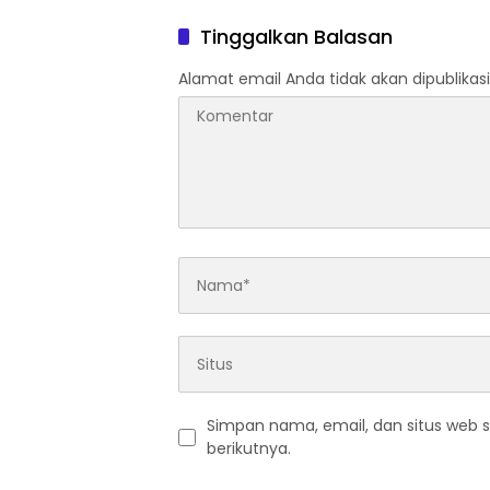
INJAK, ANDI MORENA DECLARE
WAR: SIAP Bantai DAN SERET
Tinggalkan Balasan
AKUN PEMBUNUH KARAKTER
KE PENJARA POLDA KEPRI!
Alamat email Anda tidak akan dipublikasi
Simpan nama, email, dan situs web 
berikutnya.