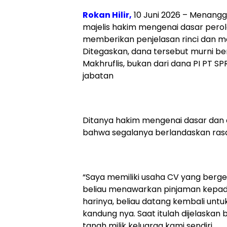
Rokan Hilir,
10 Juni 2026 – Menang
majelis hakim mengenai dasar perole
memberikan penjelasan rinci dan mel
Ditegaskan, dana tersebut murni ber
Makhruflis, bukan dari dana PI PT S
jabatan
Ditanya hakim mengenai dasar dan a
bahwa segalanya berlandaskan rasa 
“Saya memiliki usaha CV yang berge
beliau menawarkan pinjaman kepada
harinya, beliau datang kembali untu
kandung nya. Saat itulah dijelaskan
tanah milik keluarga kami sendiri.