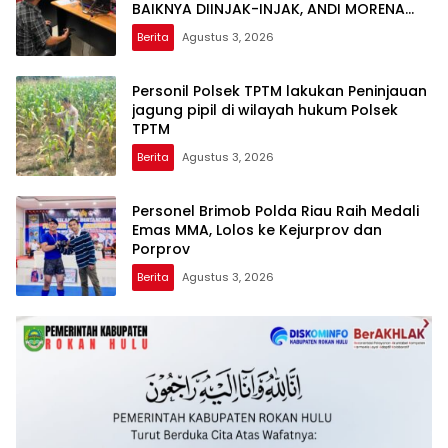
BAIKNYA DIINJAK-INJAK, ANDI MORENA
DECLARE WAR: SIAP Bantai DAN SERET
Berita
Agustus 3, 2026
AKUN PEMBUNUH KARAKTER KE PENJARA
POLDA KEPRI!
Personil Polsek TPTM lakukan Peninjauan
jagung pipil di wilayah hukum Polsek
TPTM
Berita
Agustus 3, 2026
Personel Brimob Polda Riau Raih Medali
Emas MMA, Lolos ke Kejurprov dan
Porprov
Berita
Agustus 3, 2026