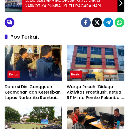
MAJU BERSAMA INDONESIA RAYA, LAPAS
NARKOTIKA RUMBAI IKUTI UPACARA HARI
SUMPAH PEMUDA DI KANWIL KEMENKUMHAM
RIAU
Pos Terkait
Berita
Berita
Deteksi Dini Gangguan
Warga Resah “Diduga
Keamanan dan Ketertiban,
Aktivitas Prostitusi”, Ketua
Lapas Narkotika Rumbai
RT Minta Pemko Pekanbaru
Gelar Razia Rutin Blok
Periksa Legalitas dan
Hunian
Aktivitas Z Homestay di
Jalan Tanjung Datuk