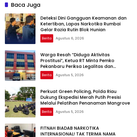
Baca Juga
Deteksi Dini Gangguan Keamanan dan
Ketertiban, Lapas Narkotika Rumbai
Gelar Razia Rutin Blok Hunian
Berita
Agustus 6, 2026
Warga Resah “Diduga Aktivitas
Prostitusi”, Ketua RT Minta Pemko
Pekanbaru Periksa Legalitas dan
Aktivitas Z Homestay di Jalan Tanjung
Berita
Agustus 5, 2026
Datuk
Perkuat Green Policing, Polda Riau
Dukung Ekspedisi Merah Putih Presisi
Melalui Pelatihan Penanaman Mangrove
Berita
Agustus 5, 2026
FITNAH BIADAB NARKOTIKA
INTERNASIONAL! TAK TERIMA NAMA