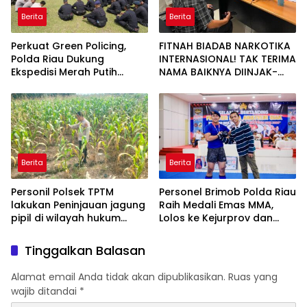
Berita
Berita
Perkuat Green Policing,
FITNAH BIADAB NARKOTIKA
Polda Riau Dukung
INTERNASIONAL! TAK TERIMA
Ekspedisi Merah Putih
NAMA BAIKNYA DIINJAK-
Presisi Melalui Pelatihan
INJAK, ANDI MORENA
Penanaman Mangrove
DECLARE WAR: SIAP Bantai
DAN SERET AKUN PEMBUNUH
KARAKTER KE PENJARA
POLDA KEPRI!
Berita
Berita
Personil Polsek TPTM
Personel Brimob Polda Riau
lakukan Peninjauan jagung
Raih Medali Emas MMA,
pipil di wilayah hukum
Lolos ke Kejurprov dan
Polsek TPTM
Porprov
Tinggalkan Balasan
Alamat email Anda tidak akan dipublikasikan.
Ruas yang
wajib ditandai
*