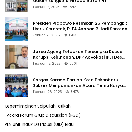
dalam Sengketa Pilkada Rokan Hilir
Februari 4, 2025
16427
Presiden Prabowo Resmikan 26 Pembangkit
Listrik Serentak, PLTA Asahan 3 Jadi Sorotan
Januari 21, 2025
15118
Jaksa Agung Tetapkan Tersangka Kasus
Korupsi Kehutanan, DPP Advokasi IPJI Desak
Pengusutan Pajak RAPP
Februari 12, 2025
8801
Satgas Karang Taruna Kota Pekanbaru
Sukses Mengamankan Acara Temu Karya
VII Karang Taruna Pekanbaru
Februari 26, 2025
8476
Kepemimpinan Saipullah-atikah
. Acara Forum Grup Discussion (FGD)
PLN Unit Induk Distribusi (UID) Riau