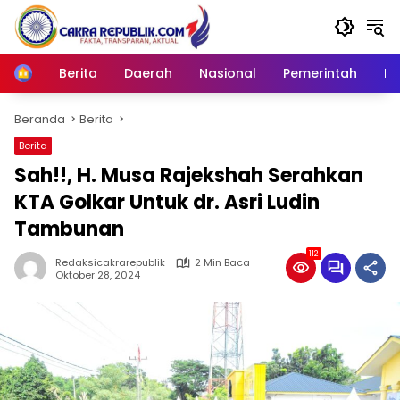
Langsung
ke
konten
Berita
Daerah
Nasional
Pemerintah
Ro
Home
Beranda
Berita
Berita
Sah!!, H. Musa Rajekshah Serahkan
KTA Golkar Untuk dr. Asri Ludin
Tambunan
112
Redaksicakrarepublik
2 Min Baca
Oktober 28, 2024