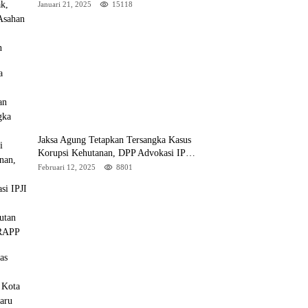
Asahan 3 Jadi Sorotan
Januari 21, 2025
15118
Jaksa Agung Tetapkan Tersangka Kasus
Korupsi Kehutanan, DPP Advokasi IPJI
Desak Pengusutan Pajak RAPP
Februari 12, 2025
8801