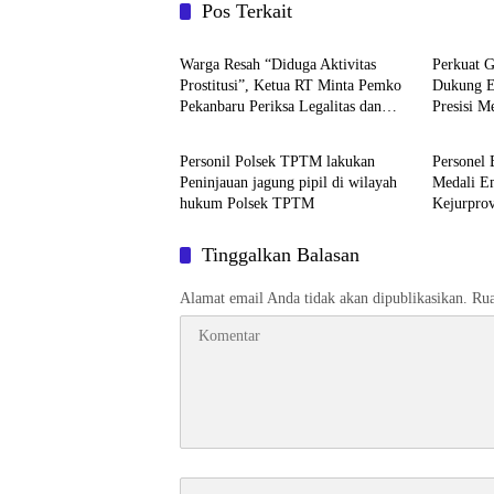
Pos Terkait
Berita
Berita
Warga Resah “Diduga Aktivitas
Perkuat G
Prostitusi”, Ketua RT Minta Pemko
Dukung E
Pekanbaru Periksa Legalitas dan
Presisi M
Berita
Berita
Aktivitas Z Homestay di Jalan
Mangrov
Tanjung Datuk
Personil Polsek TPTM lakukan
Personel 
Peninjauan jagung pipil di wilayah
Medali E
hukum Polsek TPTM
Kejurpro
Tinggalkan Balasan
Alamat email Anda tidak akan dipublikasikan.
Rua