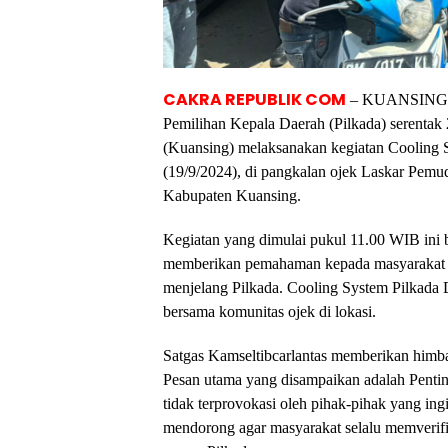
CAKRA REPUBLIK COM
– KUANSING – 
Pemilihan Kepala Daerah (Pilkada) serentak 
(Kuansing) melaksanakan kegiatan Cooling S
(19/9/2024), di pangkalan ojek Laskar Pem
Kabupaten Kuansing.
Kegiatan yang dimulai pukul 11.00 WIB ini be
memberikan pemahaman kepada masyarakat te
menjelang Pilkada. Cooling System Pilkada 
bersama komunitas ojek di lokasi.
Satgas Kamseltibcarlantas memberikan himb
Pesan utama yang disampaikan adalah Pentin
tidak terprovokasi oleh pihak-pihak yang ing
mendorong agar masyarakat selalu memverifik