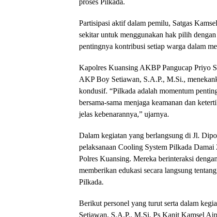
proses Pilkada.
Partisipasi aktif dalam pemilu, Satgas Kams
sekitar untuk menggunakan hak pilih dengan 
pentingnya kontribusi setiap warga dalam me
Kapolres Kuansing AKBP Pangucap Priyo Soeg
AKP Boy Setiawan, S.A.P., M.Si., menekank
kondusif. “Pilkada adalah momentum penting
bersama-sama menjaga keamanan dan ketertiba
jelas kebenarannya,” ujarnya.
Dalam kegiatan yang berlangsung di Jl. Di
pelaksanaan Cooling System Pilkada Damai 2
Polres Kuansing. Mereka berinteraksi denga
memberikan edukasi secara langsung tentang
Pilkada.
Berikut personel yang turut serta dalam keg
Setiawan, S.A.P., M.Si, Ps Kanit Kamsel Ai