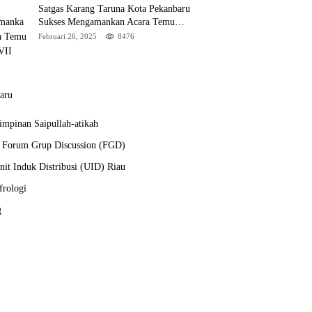
Satgas Karang Taruna Kota Pekanbaru
Sukses Mengamankan Acara Temu
Karya VII Karang Taruna Pekanbaru
Februari 26, 2025
8476
mpinan Saipullah-atikah
a Forum Grup Discussion (FGD)
it Induk Distribusi (UID) Riau
frologi
g