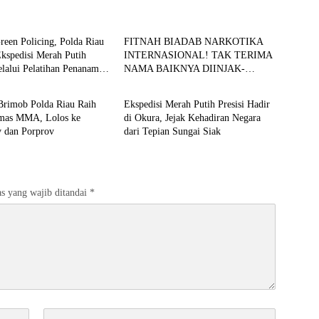
Berita
reen Policing, Polda Riau
FITNAH BIADAB NARKOTIKA
kspedisi Merah Putih
INTERNASIONAL! TAK TERIMA
elalui Pelatihan Penanaman
NAMA BAIKNYA DIINJAK-
Berita
e
INJAK, ANDI MORENA
DECLARE WAR: SIAP Bantai DAN
Brimob Polda Riau Raih
Ekspedisi Merah Putih Presisi Hadir
SERET AKUN PEMBUNUH
mas MMA, Lolos ke
di Okura, Jejak Kehadiran Negara
KARAKTER KE PENJARA POLDA
v dan Porprov
dari Tepian Sungai Siak
KEPRI!
s yang wajib ditandai
*