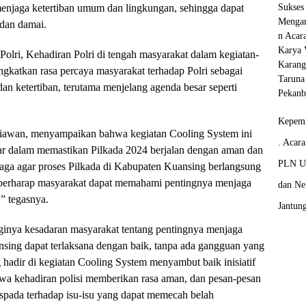
enjaga ketertiban umum dan lingkungan, sehingga dapat
dan damai.
olri, Kehadiran Polri di tengah masyarakat dalam kegiatan-
gkatkan rasa percaya masyarakat terhadap Polri sebagai
dan ketertiban, terutama menjelang agenda besar seperti
Kepemi
tiawan, menyampaikan bahwa kegiatan Cooling System ini
. Acar
ar dalam memastikan Pilkada 2024 berjalan dengan aman dan
PLN Un
aga agar proses Pilkada di Kabupaten Kuansing berlangsung
i berharap masyarakat dapat memahami pentingnya menjaga
dan Ne
” tegasnya.
Jantun
ginya kesadaran masyarakat tentang pentingnya menjaga
sing dapat terlaksana dengan baik, tanpa ada gangguan yang
 hadir di kegiatan Cooling System menyambut baik inisiatif
hwa kehadiran polisi memberikan rasa aman, dan pesan-pesan
pada terhadap isu-isu yang dapat memecah belah