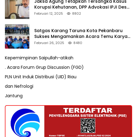
Jaksa Agung Tetapkan Tersangka Kasus
Korupsi Kehutanan, DPP Advokasi IPJI Desak
Pengusutan Pajak RAPP
Februari 12, 2025
8802
Satgas Karang Taruna Kota Pekanbaru
Sukses Mengamankan Acara Temu Karya
VII Karang Taruna Pekanbaru
Februari 26, 2025
8480
Kepemimpinan Saipullah-atikah
. Acara Forum Grup Discussion (FGD)
PLN Unit Induk Distribusi (UID) Riau
dan Nefrologi
Jantung