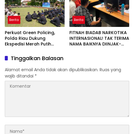
Berita
Berita
Perkuat Green Policing,
FITNAH BIADAB NARKOTIKA
Polda Riau Dukung
INTERNASIONAL! TAK TERIMA
Ekspedisi Merah Putih
NAMA BAIKNYA DIINJAK-
Presisi Melalui Pelatihan
INJAK, ANDI MORENA
Penanaman Mangrove
DECLARE WAR: SIAP Bantai
Tinggalkan Balasan
DAN SERET AKUN PEMBUNUH
KARAKTER KE PENJARA
Alamat email Anda tidak akan dipublikasikan.
Ruas yang
POLDA KEPRI!
wajib ditandai
*