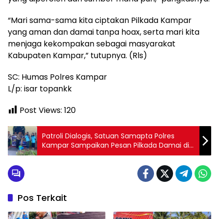
“Mari sama-sama kita ciptakan Pilkada Kampar
yang aman dan damai tanpa hoax, serta mari kita
menjaga kekompakan sebagai masyarakat
Kabupaten Kampar,” tutupnya. (Rls)
SC: Humas Polres Kampar
L/p: isar topankk
Post Views:
120
Patroli Dialogis, Satuan Samapta Polres
Kampar Sampaikan Pesan Pilkada Damai di
Muara Uwai
Pos Terkait