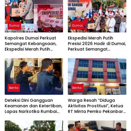
Dumai
Dumai
Kapolres Dumai Perkuat
Ekspedisi Merah Putih
Semangat Kebangsaan,
Presisi 2026 Hadir di Dumai,
Ekspedisi Merah Putih
Perkuat Semangat
Presisi 2026 Hadirkan Aksi
Kebangsaan dan
Nyata untuk Rakyat
Kepedulian Sosial
Berita
Berita
Deteksi Dini Gangguan
Warga Resah “Diduga
Keamanan dan Ketertiban,
Aktivitas Prostitusi”, Ketua
Lapas Narkotika Rumbai
RT Minta Pemko Pekanbaru
Gelar Razia Rutin Blok
Periksa Legalitas dan
Hunian
Aktivitas Z Homestay di
Jalan Tanjung Datuk