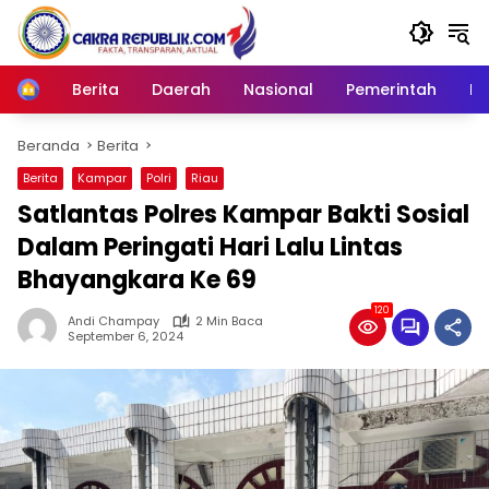
Langsung
ke
konten
Berita
Daerah
Nasional
Pemerintah
Ro
Home
Beranda
Berita
Berita
Kampar
Polri
Riau
Satlantas Polres Kampar Bakti Sosial
Dalam Peringati Hari Lalu Lintas
Bhayangkara Ke 69
120
Andi Champay
2 Min Baca
September 6, 2024