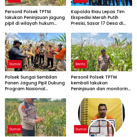
Personil Polsek TPTM
Kapolda Riau Lepas Tim
lakukan Peninjauan jagung
Ekspedisi Merah Putih
pipil di wilayah hukum
Presisi, Sasar 17 Desa di
Polsek TPTM
Wilayah 3T
Dumai
Berita
Polsek Sungai Sembilan
Personil Polsek TPTM
Panen Jagung Pipil Dukung
kembali lakukan
Program Nasional
Peninjauan dan monitoring
Ketahanan Pangan Kuartal
tumbuhan jagung pipil di
II Tahun 2026
wilayah hukum Polsek
TPTM
Dumai
Dumai