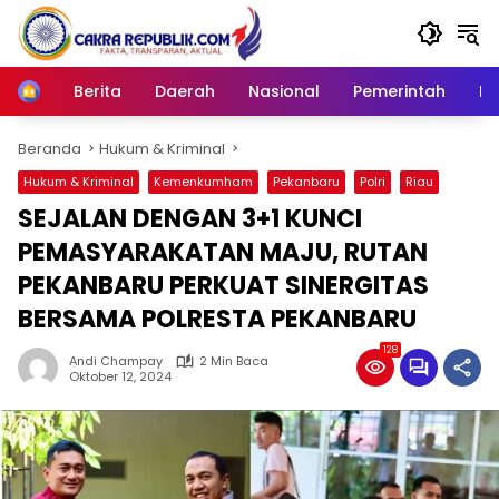
Langsung
ke
konten
Berita
Daerah
Nasional
Pemerintah
Ro
Home
Beranda
Hukum & Kriminal
Hukum & Kriminal
Kemenkumham
Pekanbaru
Polri
Riau
SEJALAN DENGAN 3+1 KUNCI
PEMASYARAKATAN MAJU, RUTAN
PEKANBARU PERKUAT SINERGITAS
BERSAMA POLRESTA PEKANBARU
128
Andi Champay
2 Min Baca
Oktober 12, 2024