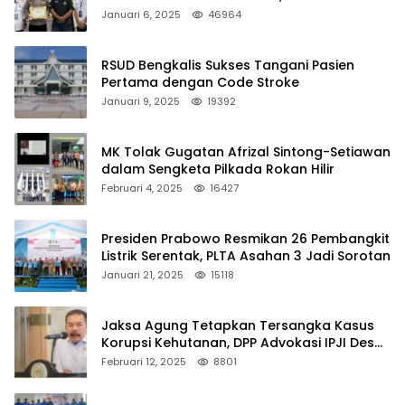
Januari 6, 2025
46964
RSUD Bengkalis Sukses Tangani Pasien
Pertama dengan Code Stroke
Januari 9, 2025
19392
MK Tolak Gugatan Afrizal Sintong-Setiawan
dalam Sengketa Pilkada Rokan Hilir
Februari 4, 2025
16427
Presiden Prabowo Resmikan 26 Pembangkit
Listrik Serentak, PLTA Asahan 3 Jadi Sorotan
Januari 21, 2025
15118
Jaksa Agung Tetapkan Tersangka Kasus
Korupsi Kehutanan, DPP Advokasi IPJI Desak
Pengusutan Pajak RAPP
Februari 12, 2025
8801