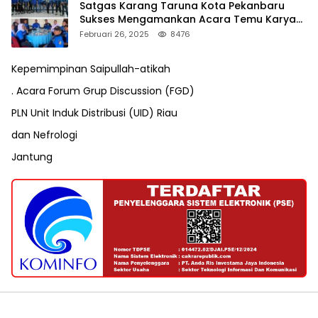
Satgas Karang Taruna Kota Pekanbaru
Sukses Mengamankan Acara Temu Karya
VII Karang Taruna Pekanbaru
Februari 26, 2025
8476
Kepemimpinan Saipullah-atikah
. Acara Forum Grup Discussion (FGD)
PLN Unit Induk Distribusi (UID) Riau
dan Nefrologi
Jantung