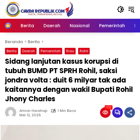
Langsung
ke
konten
Berita
Daerah
Nasional
Pemerintah
Ro
Home
Beranda
Berita
Berita
Daerah
Pemerintah
Riau
Rohil
Sidang lanjutan kasus korupsi di
tubuh BUMD PT SPRH Rohil, saksi
jondra volta : duit 6 milyar tak ada
kaitannya dengan wakil Bupati Rohil
Jhony Charles
1732
Amron Harahap
1 Min Baca
Mei 12, 2026