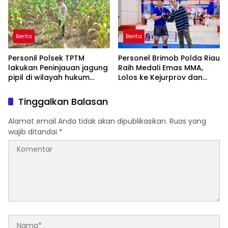
KARAKTER KE PENJARA
POLDA KEPRI!
Berita
Berita
Personil Polsek TPTM
Personel Brimob Polda Riau
lakukan Peninjauan jagung
Raih Medali Emas MMA,
pipil di wilayah hukum
Lolos ke Kejurprov dan
Polsek TPTM
Porprov
Tinggalkan Balasan
Alamat email Anda tidak akan dipublikasikan.
Ruas yang
wajib ditandai
*