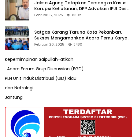
Jaksa Agung Tetapkan Tersangka Kasus
Korupsi Kehutanan, DPP Advokasi IPJI Desak
Pengusutan Pajak RAPP
Februari 12, 2025
8802
Satgas Karang Taruna Kota Pekanbaru
Sukses Mengamankan Acara Temu Karya
VII Karang Taruna Pekanbaru
Februari 26, 2025
8480
Kepemimpinan Saipullah-atikah
. Acara Forum Grup Discussion (FGD)
PLN Unit Induk Distribusi (UID) Riau
dan Nefrologi
Jantung