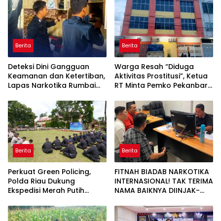
Berita
Berita
Deteksi Dini Gangguan
Warga Resah “Diduga
Keamanan dan Ketertiban,
Aktivitas Prostitusi”, Ketua
Lapas Narkotika Rumbai
RT Minta Pemko Pekanbaru
Gelar Razia Rutin Blok
Periksa Legalitas dan
Hunian
Aktivitas Z Homestay di
Jalan Tanjung Datuk
Berita
Berita
Perkuat Green Policing,
FITNAH BIADAB NARKOTIKA
Polda Riau Dukung
INTERNASIONAL! TAK TERIMA
Ekspedisi Merah Putih
NAMA BAIKNYA DIINJAK-
Presisi Melalui Pelatihan
INJAK, ANDI MORENA
Penanaman Mangrove
DECLARE WAR: SIAP Bantai
DAN SERET AKUN PEMBUNUH