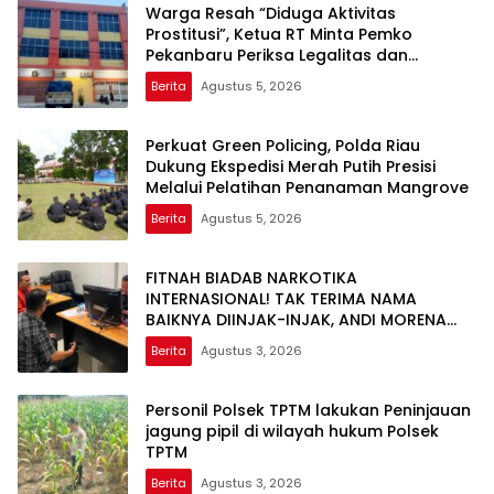
Warga Resah “Diduga Aktivitas
Prostitusi”, Ketua RT Minta Pemko
Pekanbaru Periksa Legalitas dan
Aktivitas Z Homestay di Jalan Tanjung
Berita
Agustus 5, 2026
Datuk
Perkuat Green Policing, Polda Riau
Dukung Ekspedisi Merah Putih Presisi
Melalui Pelatihan Penanaman Mangrove
Berita
Agustus 5, 2026
FITNAH BIADAB NARKOTIKA
INTERNASIONAL! TAK TERIMA NAMA
BAIKNYA DIINJAK-INJAK, ANDI MORENA
DECLARE WAR: SIAP Bantai DAN SERET
Berita
Agustus 3, 2026
AKUN PEMBUNUH KARAKTER KE PENJARA
POLDA KEPRI!
Personil Polsek TPTM lakukan Peninjauan
jagung pipil di wilayah hukum Polsek
TPTM
Berita
Agustus 3, 2026