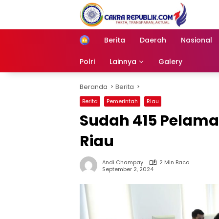
Langsung
ke
konten
Berita
Daerah
Nasional
Home
Polri
Lainnya
Galery
Beranda
Berita
Berita
Pemerintah
Riau
Sudah 415 Pelama
Riau
Andi Champay
2 Min Baca
September 2, 2024