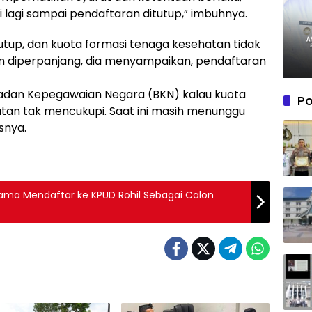
 lagi sampai pendaftaran ditutup,” imbuhnya.
utup, dan kuota formasi tenaga kesehatan tidak
n diperpanjang, dia menyampaikan, pendaftaran
Badan Kepegawaian Negara (BKN) kalau kuota
Po
tan tak mencukupi. Saat ini masih menunggu
snya.
ama Mendaftar ke KPUD Rohil Sebagai Calon