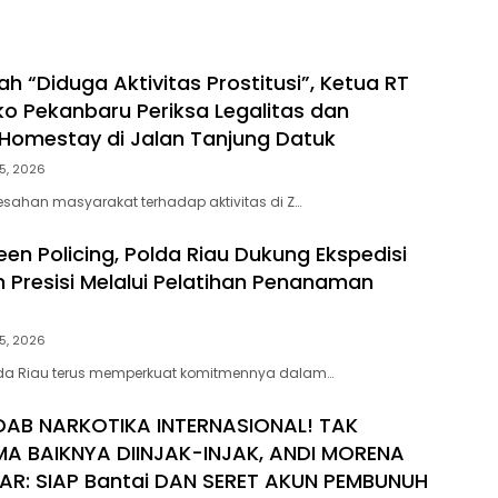
h “Diduga Aktivitas Prostitusi”, Ketua RT
o Pekanbaru Periksa Legalitas dan
Z Homestay di Jalan Tanjung Datuk
5, 2026
esahan masyarakat terhadap aktivitas di Z…
en Policing, Polda Riau Dukung Ekspedisi
h Presisi Melalui Pelatihan Penanaman
5, 2026
lda Riau terus memperkuat komitmennya dalam…
DAB NARKOTIKA INTERNASIONAL! TAK
MA BAIKNYA DIINJAK-INJAK, ANDI MORENA
AR: SIAP Bantai DAN SERET AKUN PEMBUNUH