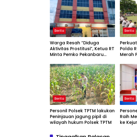
Berita
Berita
Warga Resah “Diduga
Perkuat
Aktivitas Prostitusi”, Ketua RT
Polda R
Minta Pemko Pekanbaru
Merah P
Periksa Legalitas dan
Pelati
Aktivitas Z Homestay di
Mangro
Jalan Tanjung Datuk
Berita
Berita
Personil Polsek TPTM lakukan
Persone
Peninjauan jagung pipil di
Raih Me
wilayah hukum Polsek TPTM
ke Keju
Tinggalkan Balasan