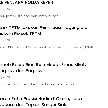
E PENJARA POLDA KEPRI!
3, 2026
suk persekusi digital dan pembunuhan…
lsek TPTM lakukan Peninjauan jagung pipil
 hukum Polsek TPTM
3, 2026
om –TPTM–Personil Polsek Tanah putih tanjung melawan (TPTM)
rimob Polda Riau Raih Medali Emas MMA,
ejurprov dan Porprov
3, 2026
bar membanggakan kembali datang dari Satuan…
erah Putih Presisi Hadir di Okura, Jejak
Negara dari Tepian Sungai Siak