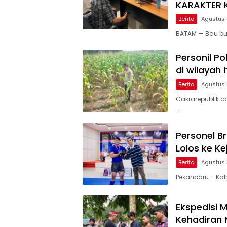
KARAKTER K
Berita
Agustus 
BATAM — Bau bu
Personil Po
di wilayah
Berita
Agustus 
Cakrarepublik.c
…
Personel B
Lolos ke K
Berita
Agustus 
Pekanbaru – Ka
Ekspedisi M
Kehadiran 