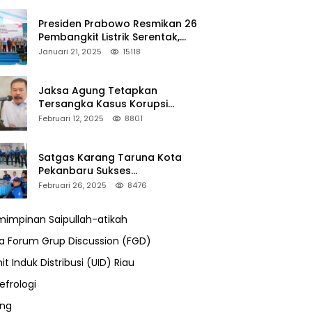
Presiden Prabowo Resmikan 26
Pembangkit Listrik Serentak,
PLTA Asahan 3 Jadi Sorotan
Januari 21, 2025
15118
Jaksa Agung Tetapkan
Tersangka Kasus Korupsi
Kehutanan, DPP Advokasi IPJI
Februari 12, 2025
8801
Desak Pengusutan Pajak RAPP
Satgas Karang Taruna Kota
Pekanbaru Sukses
Mengamankan Acara Temu
Februari 26, 2025
8476
Karya VII Karang Taruna
Pekanbaru
impinan Saipullah-atikah
ra Forum Grup Discussion (FGD)
it Induk Distribusi (UID) Riau
efrologi
ung