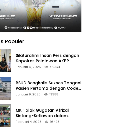
s Populer
Silaturahmi Insan Pers dengan
Kapolres Pelalawan AKBP
Afrizal Asri, S.I.K.
Januari 6, 2025
46964
RSUD Bengkalis Sukses Tangani
Pasien Pertama dengan Code
Stroke
Januari 9, 2025
19388
MK Tolak Gugatan Afrizal
Sintong-Setiawan dalam
Sengketa Pilkada Rokan Hilir
Februari 4, 2025
16425