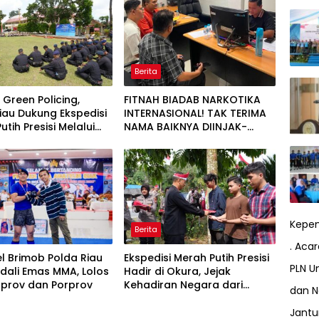
Berita
 Green Policing,
FITNAH BIADAB NARKOTIKA
iau Dukung Ekspedisi
INTERNASIONAL! TAK TERIMA
utih Presisi Melalui
NAMA BAIKNYA DIINJAK-
han Penanaman
INJAK, ANDI MORENA DECLARE
ve
WAR: SIAP Bantai DAN SERET
AKUN PEMBUNUH KARAKTER
KE PENJARA POLDA KEPRI!
Kepem
Berita
. Aca
l Brimob Polda Riau
Ekspedisi Merah Putih Presisi
PLN Un
dali Emas MMA, Lolos
Hadir di Okura, Jejak
rprov dan Porprov
Kehadiran Negara dari
dan N
Tepian Sungai Siak
Jant