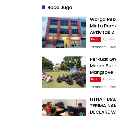
Baca Juga
Warga Resa
Minta Pemk
Aktivitas 
Berita
Agustus 
Pekanbaru – Ker
Perkuat Gre
Merah Puti
Mangrove
Berita
Agustus 
Pekanbaru – Po
FITNAH BIA
TERIMA NA
DECLARE W