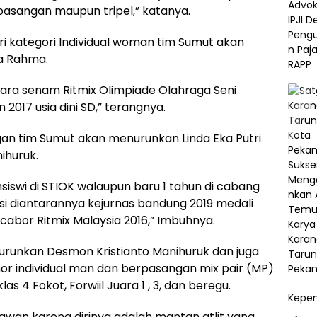
erpasangan maupun tripel,” katanya.
 kategori Individual woman tim Sumut akan
a Rahma.
ara senam Ritmix Olimpiade Olahraga Seni
2017 usia dini SD,” terangnya.
an tim Sumut akan menurunkan Linda Eka Putri
ihuruk.
hsiswi di STIOK walaupun baru 1 tahun di cabang
 diantarannya kejurnas bandung 2019 medali
 cabor Ritmix Malaysia 2016,” Imbuhnya.
runkan Desmon Kristianto Manihuruk dan juga
or individual man dan berpasangan mix pair (MP)
as 4 Fokot, Forwiil Juara 1 , 3, dan beregu.
Kepem
an karena dirinya adalah mantan atlit yang