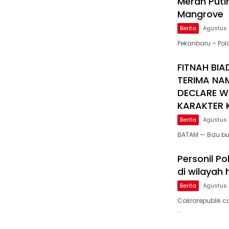
Merah Puti
Mangrove
Berita
Agustus 
Pekanbaru – Po
FITNAH BIA
TERIMA NA
DECLARE W
KARAKTER K
Berita
Agustus 
BATAM — Bau bu
Personil Po
di wilayah
Berita
Agustus 
Cakrarepublik.c
…