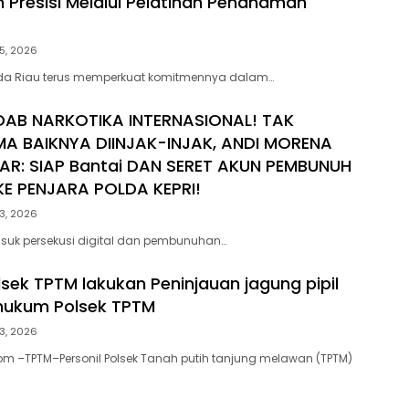
h Presisi Melalui Pelatihan Penanaman
5, 2026
lda Riau terus memperkuat komitmennya dalam…
DAB NARKOTIKA INTERNASIONAL! TAK
MA BAIKNYA DIINJAK-INJAK, ANDI MORENA
AR: SIAP Bantai DAN SERET AKUN PEMBUNUH
E PENJARA POLDA KEPRI!
3, 2026
suk persekusi digital dan pembunuhan…
lsek TPTM lakukan Peninjauan jagung pipil
 hukum Polsek TPTM
3, 2026
om –TPTM–Personil Polsek Tanah putih tanjung melawan (TPTM)