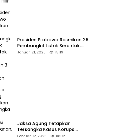
Presiden Prabowo Resmikan 26
Pembangkit Listrik Serentak,
PLTA Asahan 3 Jadi Sorotan
Januari 21, 2025
15119
Jaksa Agung Tetapkan
Tersangka Kasus Korupsi
Kehutanan, DPP Advokasi IPJI
Februari 12, 2025
8802