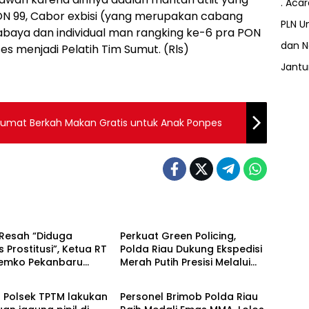
. Aca
 99, Cabor exbisi (yang merupakan cabang
PLN Un
rabaya dan individual man rangking ke-6 pra PON
dan N
es menjadi Pelatih Tim Sumut. (Rls)
Jant
umat Berkah Makan Gratis untuk Anak Ponpes
Berita
Resah “Diduga
Perkuat Green Policing,
s Prostitusi”, Ketua RT
Polda Riau Dukung Ekspedisi
Pemko Pekanbaru
Merah Putih Presisi Melalui
Berita
 Legalitas dan
Pelatihan Penanaman
as Z Homestay di
Mangrove
l Polsek TPTM lakukan
Personel Brimob Polda Riau
anjung Datuk