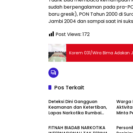
sudah berpengalaman pada pra-PON
baru gresik), PON Tahun 2000 di Su
Jambi 2004 dan sampai saat ini suks
Post Views:
172
Korem 031/Wira Bima Adakan J
Pos Terkait
Berita
Berita
Deteksi Dini Gangguan
Warga 
Keamanan dan Ketertiban,
Aktivita
Lapas Narkotika Rumbai
Minta 
Berita
Berita
Gelar Razia Rutin Blok Hunian
Periksa
Aktivit
FITNAH BIADAB NARKOTIKA
Personi
Jalan T