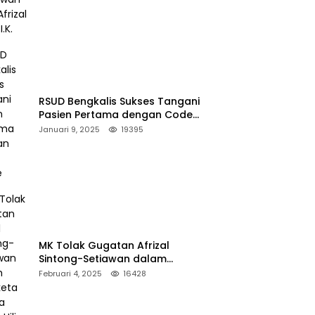
RSUD Bengkalis Sukses Tangani
Pasien Pertama dengan Code
Stroke
Januari 9, 2025
19395
MK Tolak Gugatan Afrizal
Sintong-Setiawan dalam
Sengketa Pilkada Rokan Hilir
Februari 4, 2025
16428