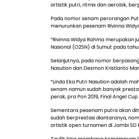
artistik putri, ritmix dan aerobik, b
Pada nomor senam perorangan Putri
menurunkan pesenam Rivinna Widy
“Rivinna Widya Rahma merupakan ju
Nasional (O2SN) di Sumut pada tahun 
Selanjutnya, pada nomor berpasang
Nasution dan Desmon Kristianto Man
“Linda Eka Putri Nasution adalah ma
senam namun sudah banyak prestasi
perak, pra Pon 2019, Final Angel Cup
Sementara pesenam putra akan ditu
sudah berprestasi diantaranya, nom
artistik open turnamen di Jambi SD kl
Taufik bisa membaca kemampuan law