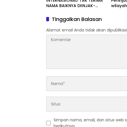
INTERNASIONAL! TAK TERIMA
Peninja
NAMA BAIKNYA DIINJAK-
wilaya
INJAK, ANDI MORENA DECLARE
WAR: SIAP Bantai DAN SERET
Tinggalkan Balasan
AKUN PEMBUNUH KARAKTER
KE PENJARA POLDA KEPRI!
Alamat email Anda tidak akan dipublikasi
Simpan nama, email, dan situs web 
berikutnya.