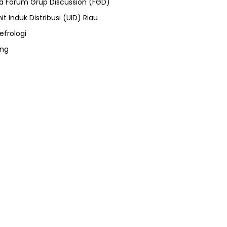
ra Forum Grup Discussion (FGD)
it Induk Distribusi (UID) Riau
efrologi
ung