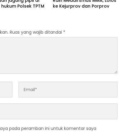
uan jagung pipil di
Raih Medali Emas MMA, Lolos
h hukum Polsek TPTM
ke Kejurprov dan Porprov
kan.
Ruas yang wajib ditandai
*
saya pada peramban ini untuk komentar saya