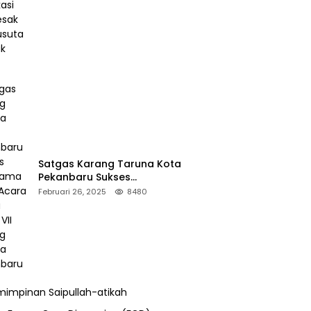
Desak Pengusutan Pajak RAPP
Satgas Karang Taruna Kota
Pekanbaru Sukses
Mengamankan Acara Temu
Februari 26, 2025
8480
Karya VII Karang Taruna
Pekanbaru
impinan Saipullah-atikah