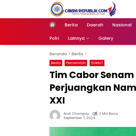
Langsung
ke
konten
Berita
Daerah
Nasional
Home
Polri
Lainnya
Galery
Beranda
Berita
Berita
Pemerintah
SUMUT
Tim Cabor Senam A
Perjuangkan Nama
XXI
Andi Champay
2 Min Baca
September 7, 2024