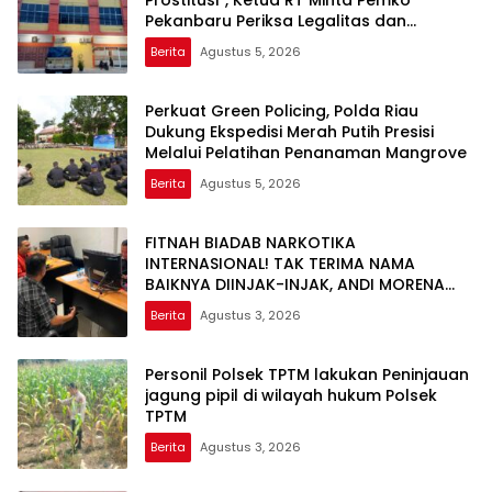
Prostitusi”, Ketua RT Minta Pemko
Pekanbaru Periksa Legalitas dan
Aktivitas Z Homestay di Jalan Tanjung
Berita
Agustus 5, 2026
Datuk
Perkuat Green Policing, Polda Riau
Dukung Ekspedisi Merah Putih Presisi
Melalui Pelatihan Penanaman Mangrove
Berita
Agustus 5, 2026
FITNAH BIADAB NARKOTIKA
INTERNASIONAL! TAK TERIMA NAMA
BAIKNYA DIINJAK-INJAK, ANDI MORENA
DECLARE WAR: SIAP Bantai DAN SERET
Berita
Agustus 3, 2026
AKUN PEMBUNUH KARAKTER KE PENJARA
POLDA KEPRI!
Personil Polsek TPTM lakukan Peninjauan
jagung pipil di wilayah hukum Polsek
TPTM
Berita
Agustus 3, 2026