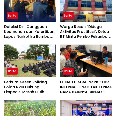
Berita
Berita
Deteksi Dini Gangguan
Warga Resah “Diduga
Keamanan dan Ketertiban,
Aktivitas Prostitusi”, Ketua
Lapas Narkotika Rumbai
RT Minta Pemko Pekanbaru
Gelar Razia Rutin Blok
Periksa Legalitas dan
Hunian
Aktivitas Z Homestay di
Jalan Tanjung Datuk
Berita
Berita
Perkuat Green Policing,
FITNAH BIADAB NARKOTIKA
Polda Riau Dukung
INTERNASIONAL! TAK TERIMA
Ekspedisi Merah Putih
NAMA BAIKNYA DIINJAK-
Presisi Melalui Pelatihan
INJAK, ANDI MORENA
Penanaman Mangrove
DECLARE WAR: SIAP Bantai
DAN SERET AKUN PEMBUNUH
KARAKTER KE PENJARA