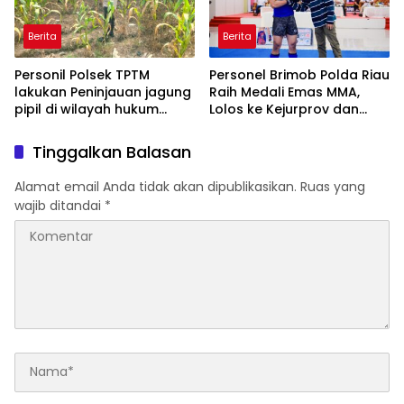
POLDA KEPRI!
Berita
Berita
Personil Polsek TPTM
Personel Brimob Polda Riau
lakukan Peninjauan jagung
Raih Medali Emas MMA,
pipil di wilayah hukum
Lolos ke Kejurprov dan
Polsek TPTM
Porprov
Tinggalkan Balasan
Alamat email Anda tidak akan dipublikasikan.
Ruas yang
wajib ditandai
*