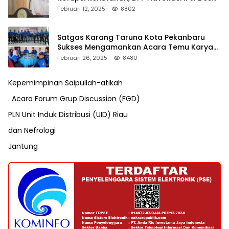
Pengusutan Pajak RAPP
Februari 12, 2025
8802
Satgas Karang Taruna Kota Pekanbaru
Sukses Mengamankan Acara Temu Karya
VII Karang Taruna Pekanbaru
Februari 26, 2025
8480
Kepemimpinan Saipullah-atikah
. Acara Forum Grup Discussion (FGD)
PLN Unit Induk Distribusi (UID) Riau
dan Nefrologi
Jantung