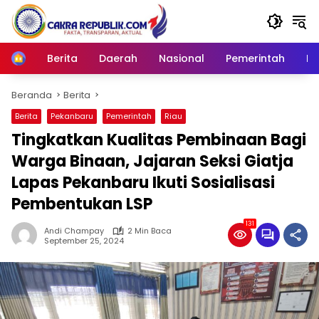
Langsung
ke
konten
Berita
Daerah
Nasional
Pemerintah
Ro
Home
Beranda
Berita
Berita
Pekanbaru
Pemerintah
Riau
Tingkatkan Kualitas Pembinaan Bagi
Warga Binaan, Jajaran Seksi Giatja
Lapas Pekanbaru Ikuti Sosialisasi
Pembentukan LSP
131
Andi Champay
2 Min Baca
September 25, 2024