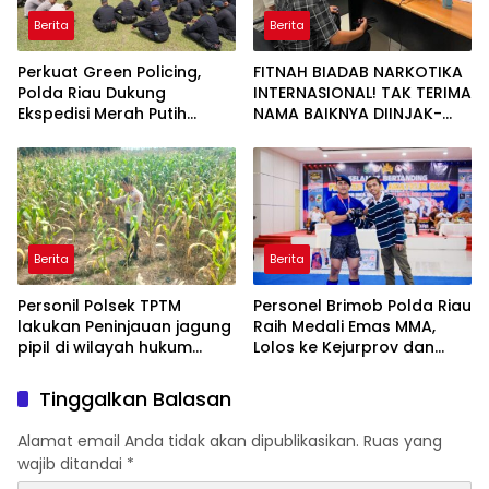
Berita
Berita
Perkuat Green Policing,
FITNAH BIADAB NARKOTIKA
Polda Riau Dukung
INTERNASIONAL! TAK TERIMA
Ekspedisi Merah Putih
NAMA BAIKNYA DIINJAK-
Presisi Melalui Pelatihan
INJAK, ANDI MORENA
Penanaman Mangrove
DECLARE WAR: SIAP Bantai
DAN SERET AKUN PEMBUNUH
KARAKTER KE PENJARA
POLDA KEPRI!
Berita
Berita
Personil Polsek TPTM
Personel Brimob Polda Riau
lakukan Peninjauan jagung
Raih Medali Emas MMA,
pipil di wilayah hukum
Lolos ke Kejurprov dan
Polsek TPTM
Porprov
Tinggalkan Balasan
Alamat email Anda tidak akan dipublikasikan.
Ruas yang
wajib ditandai
*