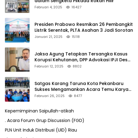
dalam Sengketa Pilkada Rokan Hilir
Februari 4, 2025
16427
Presiden Prabowo Resmikan 26 Pembangkit
Listrik Serentak, PLTA Asahan 3 Jadi Sorotan
Januari 21, 2025
15118
Jaksa Agung Tetapkan Tersangka Kasus
Korupsi Kehutanan, DPP Advokasi IPJI Desak
Pengusutan Pajak RAPP
Februari 12, 2025
8802
Satgas Karang Taruna Kota Pekanbaru
Sukses Mengamankan Acara Temu Karya
VII Karang Taruna Pekanbaru
Februari 26, 2025
8477
Kepemimpinan Saipullah-atikah
. Acara Forum Grup Discussion (FGD)
PLN Unit Induk Distribusi (UID) Riau