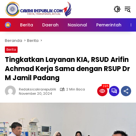
Langsung
ke
konten
Berita
Daerah
Nasional
Pemerintah
Ro
Home
Beranda
Berita
Berita
Tingkatkan Layanan KIA, RSUD Arifin
Achmad Kerja Sama dengan RSUP Dr
M Jamil Padang
395
Redaksicakrarepublik
2 Min Baca
November 20, 2024