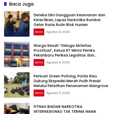
Baca Juga
Deteksi Dini Gangguan Keamanan dan
Ketertiban, Lapas Narkotika Rumbai
Gelar Razia Rutin Blok Hunian
Berita
Agustus 6, 2026
Warga Resah “Diduga Aktivitas
Prostitusi”, Ketua RT Minta Pemko
Pekanbaru Periksa Legalitas dan
Aktivitas Z Homestay di Jalan Tanjung
Berita
Agustus 5, 2026
Datuk
Perkuat Green Policing, Polda Riau
Dukung Ekspedisi Merah Putih Presisi
Melalui Pelatihan Penanaman Mangrove
Berita
Agustus 5, 2026
FITNAH BIADAB NARKOTIKA
INTERNASIONAL! TAK TERIMA NAMA