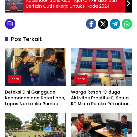
Kadisnakertrans Riau Ingatkan Perusahaan
Beri Izin Cuti Pekerja untuk Pilkada 2024
Pos Terkait
Berita
Berita
Deteksi Dini Gangguan
Warga Resah “Diduga
Keamanan dan Ketertiban,
Aktivitas Prostitusi”, Ketua
Lapas Narkotika Rumbai
RT Minta Pemko Pekanbaru
Gelar Razia Rutin Blok
Periksa Legalitas dan
Hunian
Aktivitas Z Homestay di
Jalan Tanjung Datuk