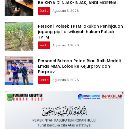
BAIKNYA DIINJAK-INJAK, ANDI MORENA
DECLARE WAR: SIAP Bantai DAN SERET
Berita
Agustus 3, 2026
AKUN PEMBUNUH KARAKTER KE PENJARA
POLDA KEPRI!
Personil Polsek TPTM lakukan Peninjauan
jagung pipil di wilayah hukum Polsek
TPTM
Berita
Agustus 3, 2026
Personel Brimob Polda Riau Raih Medali
Emas MMA, Lolos ke Kejurprov dan
Porprov
Berita
Agustus 3, 2026