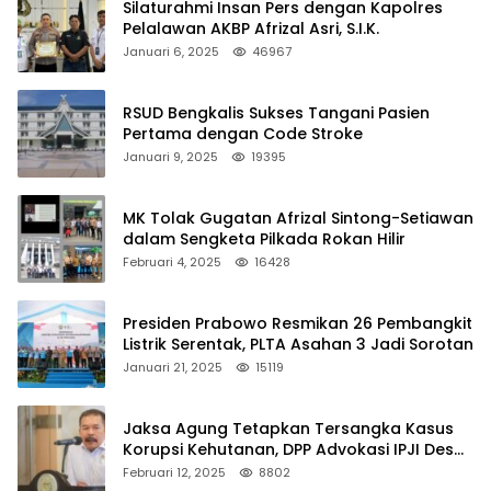
Silaturahmi Insan Pers dengan Kapolres
Pelalawan AKBP Afrizal Asri, S.I.K.
Januari 6, 2025
46967
RSUD Bengkalis Sukses Tangani Pasien
Pertama dengan Code Stroke
Januari 9, 2025
19395
MK Tolak Gugatan Afrizal Sintong-Setiawan
dalam Sengketa Pilkada Rokan Hilir
Februari 4, 2025
16428
Presiden Prabowo Resmikan 26 Pembangkit
Listrik Serentak, PLTA Asahan 3 Jadi Sorotan
Januari 21, 2025
15119
Jaksa Agung Tetapkan Tersangka Kasus
Korupsi Kehutanan, DPP Advokasi IPJI Desak
Pengusutan Pajak RAPP
Februari 12, 2025
8802