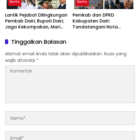
Berita
Berita
Lantik Pejabat Dilingkungan
Pemkab dan DPRD
Pemkab Dairi, Bupati Dairi;
Kabupaten Dairi
Jaga Kekompakan, Mari
Tandatangani Nota
Tulus Mengabdi Kepada
Kesepakatan Perubahan
Masyarakat
KUA PPAS TA 2025
Tinggalkan Balasan
Alamat email Anda tidak akan dipublikasikan.
Ruas yang
wajib ditandai
*