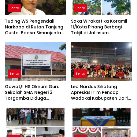
Berita
Berita
Tuding WS Pengendali
Saka Wirakartika Koramil
Narkoba di Rutan Tanjung
11/Kota Pinang Berbagi
Gusta, Boasa Simanjuntak:
Takjil di Jalinsum
Ada Dugaan Upaya
Pemerasan
Berita
Berita
Gawat,!! HS Oknum Guru
Leo Nardus Sihotang
Sekolah SMA Negeri 3
Apresiasi Tim Pencap
Torgamba Diduga
Wadokai Kabupaten Dairi
Palsukan Identitas Demi
Yang Raih Medali Emas
Lulus PPPK, Kacapdis
Rantau Prapat Jangan
Diam