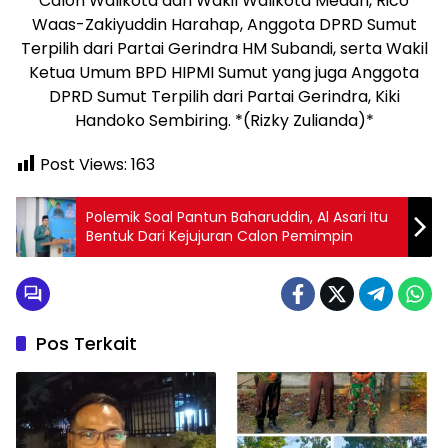
Calon Walikota dan Wakil Walikota Medan, Rico
Waas-Zakiyuddin Harahap, Anggota DPRD Sumut
Terpilih dari Partai Gerindra HM Subandi, serta Wakil
Ketua Umum BPD HIPMI Sumut yang juga Anggota
DPRD Sumut Terpilih dari Partai Gerindra, Kiki
Handoko Sembiring. *(Rizky Zulianda)*
Post Views:
163
Polemik Soal Pantun Baharuddin, Al Asari Itu
Bentuk Dari Kejujuran Calon Pemimpin
Pos Terkait