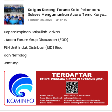
Satgas Karang Taruna Kota Pekanbaru
Sukses Mengamankan Acara Temu Karya
VII Karang Taruna Pekanbaru
Februari 26, 2025
8480
Kepemimpinan Saipullah-atikah
. Acara Forum Grup Discussion (FGD)
PLN Unit Induk Distribusi (UID) Riau
dan Nefrologi
Jantung