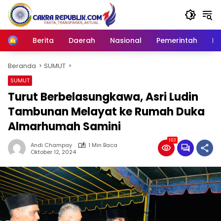
Langsung
ke
konten
Berita
Daerah
Nasional
Pemerintah
Ro
Home
Beranda
SUMUT
SUMUT
Turut Berbelasungkawa, Asri Ludin
Tambunan Melayat ke Rumah Duka
Almarhumah Samini
163
Andi Champay
1 Min Baca
Oktober 12, 2024