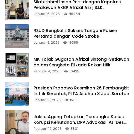
Silaturahmi Insan Pers dengan Kapolres
Pelalawan AKBP Afrizal Asri, S.I.K.
Januari 6, 2025
46964
RSUD Bengkalis Sukses Tangani Pasien
Pertama dengan Code Stroke
Januari 9, 2025
19388
MK Tolak Gugatan Afrizal Sintong-Setiawan
dalam Sengketa Pilkada Rokan Hilir
Februari 4, 2025
16425
Presiden Prabowo Resmikan 26 Pembangkit
Listrik Serentak, PLTA Asahan 3 Jadi Sorotan
Januari 21, 2025
15118
Jaksa Agung Tetapkan Tersangka Kasus
Korupsi Kehutanan, DPP Advokasi IPJI Desak
Pengusutan Pajak RAPP
Februari 12, 2025
8801