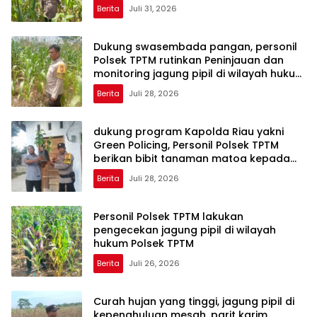
TPTM
Berita
Juli 31, 2026
Dukung swasembada pangan, personil
Polsek TPTM rutinkan Peninjauan dan
monitoring jagung pipil di wilayah hukum
Polsek TPTM
Berita
Juli 28, 2026
dukung program Kapolda Riau yakni
Green Policing, Personil Polsek TPTM
berikan bibit tanaman matoa kepada
masyarakat
Berita
Juli 28, 2026
Personil Polsek TPTM lakukan
pengecekan jagung pipil di wilayah
hukum Polsek TPTM
Berita
Juli 26, 2026
Curah hujan yang tinggi, jagung pipil di
kepenghuluan mesah, parit karim,