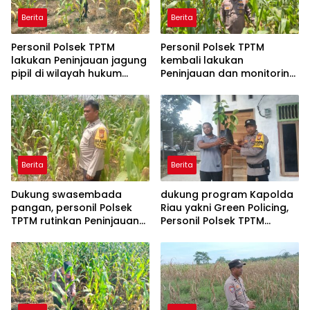
Berita
Berita
Personil Polsek TPTM
Personil Polsek TPTM
lakukan Peninjauan jagung
kembali lakukan
pipil di wilayah hukum
Peninjauan dan monitoring
Polsek TPTM
tumbuhan jagung pipil di
wilayah hukum Polsek
TPTM
Berita
Berita
Dukung swasembada
dukung program Kapolda
pangan, personil Polsek
Riau yakni Green Policing,
TPTM rutinkan Peninjauan
Personil Polsek TPTM
dan monitoring jagung
berikan bibit tanaman
pipil di wilayah hukum
matoa kepada
Polsek TPTM
masyarakat