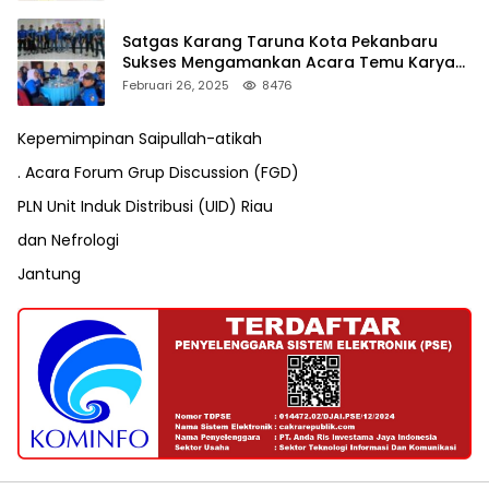
Satgas Karang Taruna Kota Pekanbaru
Sukses Mengamankan Acara Temu Karya
VII Karang Taruna Pekanbaru
Februari 26, 2025
8476
Kepemimpinan Saipullah-atikah
. Acara Forum Grup Discussion (FGD)
PLN Unit Induk Distribusi (UID) Riau
dan Nefrologi
Jantung