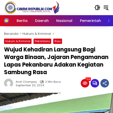
Langsung
ke
konten
Berita
Daerah
Nasional
Pemerintah
Ro
Home
Beranda
Hukum & Kriminal
Hukum & Kriminal
Pekanbaru
Riau
Wujud Kehadiran Langsung Bagi
Warga Binaan, Jajaran Pengamanan
Lapas Pekanbaru Adakan Kegiatan
Sambung Rasa
134
Andi Champay
2 Min Baca
September 20, 2024