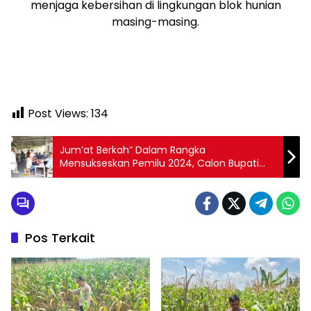
menjaga kebersihan di lingkungan blok hunian
masing-masing.
Post Views:
134
Jum’at Berkah” Dalam Rangka
Mensukseskan Pemilu 2024, Calon Bupati
dan Wakil Bupati Kampar Yuyun Hidayat &
Edwin Pratama Putra Melaksanakan Coffee
Morning Dengan Tim Relawan Pemenangan
YouWin.
Pos Terkait