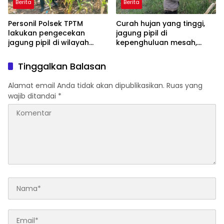
Berita
Berita
Personil Polsek TPTM
Curah hujan yang tinggi,
lakukan pengecekan
jagung pipil di
jagung pipil di wilayah
kepenghuluan mesah,
hukum Polsek TPTM
parit karim, banyak
tumbuhan terendam dan
Tinggalkan Balasan
mati, personil TPTM gerak
cepat turun langsung
Alamat email Anda tidak akan dipublikasikan.
Ruas yang
meninjau kelapangan
wajib ditandai
*