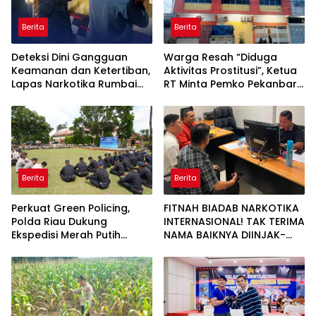
Berita
Berita
Deteksi Dini Gangguan
Warga Resah “Diduga
Keamanan dan Ketertiban,
Aktivitas Prostitusi”, Ketua
Lapas Narkotika Rumbai
RT Minta Pemko Pekanbaru
Gelar Razia Rutin Blok
Periksa Legalitas dan
Hunian
Aktivitas Z Homestay di
Jalan Tanjung Datuk
Berita
Berita
Perkuat Green Policing,
FITNAH BIADAB NARKOTIKA
Polda Riau Dukung
INTERNASIONAL! TAK TERIMA
Ekspedisi Merah Putih
NAMA BAIKNYA DIINJAK-
Presisi Melalui Pelatihan
INJAK, ANDI MORENA
Penanaman Mangrove
DECLARE WAR: SIAP Bantai
DAN SERET AKUN PEMBUNUH
KARAKTER KE PENJARA
POLDA KEPRI!