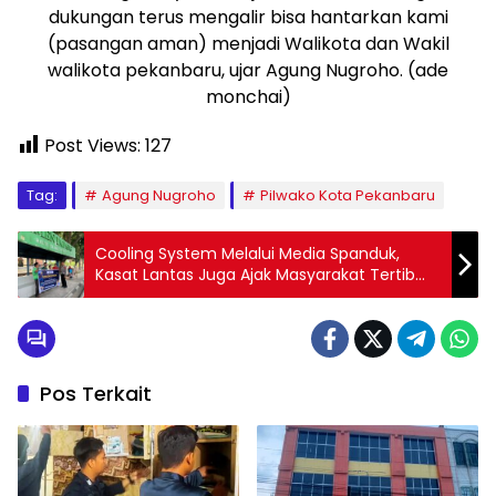
dukungan terus mengalir bisa hantarkan kami
(pasangan aman) menjadi Walikota dan Wakil
walikota pekanbaru, ujar Agung Nugroho. (ade
monchai)
Post Views:
127
Tag:
Agung Nugroho
Pilwako Kota Pekanbaru
Cooling System Melalui Media Spanduk,
Kasat Lantas Juga Ajak Masyarakat Tertib
Berlalulintas
Pos Terkait