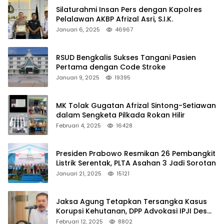
Silaturahmi Insan Pers dengan Kapolres
Pelalawan AKBP Afrizal Asri, S.I.K.
Januari 6, 2025
46967
RSUD Bengkalis Sukses Tangani Pasien
Pertama dengan Code Stroke
Januari 9, 2025
19395
MK Tolak Gugatan Afrizal Sintong-Setiawan
dalam Sengketa Pilkada Rokan Hilir
Februari 4, 2025
16428
Presiden Prabowo Resmikan 26 Pembangkit
Listrik Serentak, PLTA Asahan 3 Jadi Sorotan
Januari 21, 2025
15121
Jaksa Agung Tetapkan Tersangka Kasus
Korupsi Kehutanan, DPP Advokasi IPJI Desak
Pengusutan Pajak RAPP
Februari 12, 2025
8802