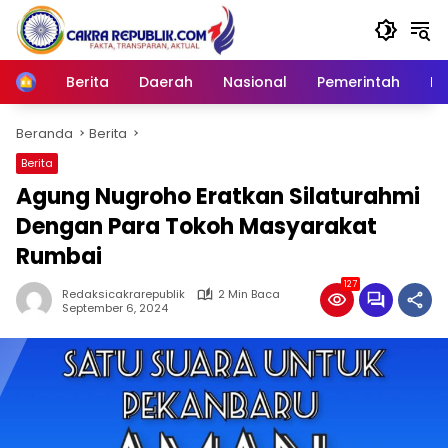
Langsung
ke
konten
Berita
Daerah
Nasional
Pemerintah
Ro
Home
Beranda
Berita
Berita
Agung Nugroho Eratkan Silaturahmi
Dengan Para Tokoh Masyarakat
Rumbai
127
Redaksicakrarepublik
2 Min Baca
September 6, 2024