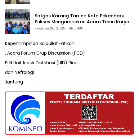
Satgas Karang Taruna Kota Pekanbaru
Sukses Mengamankan Acara Temu Karya
VII Karang Taruna Pekanbaru
Februari 26, 2025
8480
Kepemimpinan Saipullah-atikah
. Acara Forum Grup Discussion (FGD)
PLN Unit Induk Distribusi (UID) Riau
dan Nefrologi
Jantung