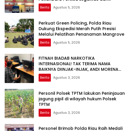
Aktivitas Z Homestay di Jalan Tanjung
Berita
Agustus 5, 2026
Datuk
Perkuat Green Policing, Polda Riau
Dukung Ekspedisi Merah Putih Presisi
Melalui Pelatihan Penanaman Mangrove
Berita
Agustus 5, 2026
FITNAH BIADAB NARKOTIKA
INTERNASIONAL! TAK TERIMA NAMA
BAIKNYA DIINJAK-INJAK, ANDI MORENA
DECLARE WAR: SIAP Bantai DAN SERET
Berita
Agustus 3, 2026
AKUN PEMBUNUH KARAKTER KE PENJARA
POLDA KEPRI!
Personil Polsek TPTM lakukan Peninjauan
jagung pipil di wilayah hukum Polsek
TPTM
Berita
Agustus 3, 2026
Personel Brimob Polda Riau Raih Medali