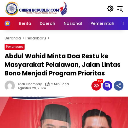
Langsung
ke
konten
Berita
Daerah
Nasional
Pemerintah
Ro
Home
Beranda
Pekanbaru
Pekanbaru
Abdul Wahid Minta Doa Restu ke
Masyarakat Pelalawan, Jalan Lintas
Bono Menjadi Program Prioritas
152
Andi Champay
2 Min Baca
Agustus 29, 2024