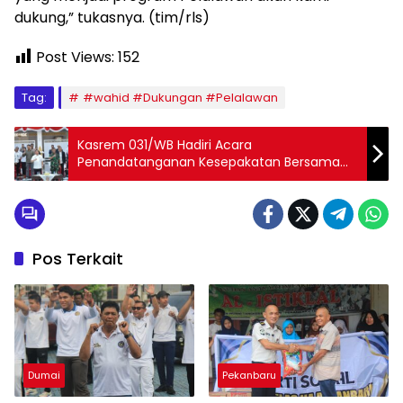
dukung,” tukasnya. (tim/rls)
Post Views:
152
Tag:
#wahid #Dukungan #Pelalawan
Kasrem 031/WB Hadiri Acara
Penandatanganan Kesepakatan Bersama
Perguruan Tinggi dan Yayasan dengan
Pemprov Riau
Pos Terkait
Dumai
Pekanbaru