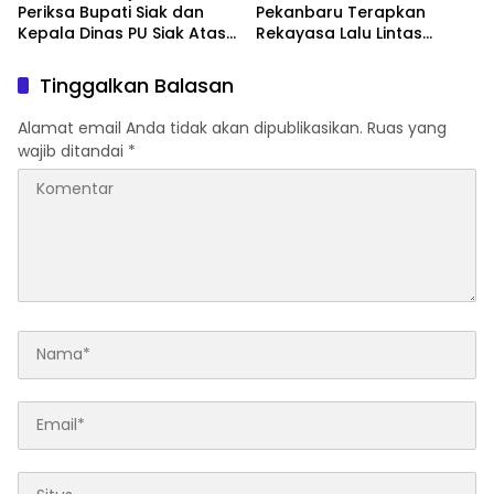
Periksa Bupati Siak dan
Pekanbaru Terapkan
Kepala Dinas PU Siak Atas
Rekayasa Lalu Lintas
Proyek Jalan 7,1 Milyar
Malam Tahun Baru 2026,
Yang Diduga Tidak Sesuai
200 Personel Dikerahkan
Tinggalkan Balasan
Spek Standar SNI
Alamat email Anda tidak akan dipublikasikan.
Ruas yang
wajib ditandai
*