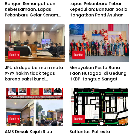
Bangun Semangat dan
Lapas Pekanbaru Tebar
Kebersamaan, Lapas
Kepedulian: Bantuan Sosial
Pekanbaru Gelar Senam
Hangatkan Panti Asuhan
Pagi
Al-Istiklal
Berita
Berita
JPU di duga bermain mata
Merayakan Pesta Bona
???? hakim tidak tegas
Taon Hutagaol di Gedung
karena saksi kunci
HKBP Hangtua Sangat
makhruflis tetap mangkir
Meriah Serta HadiahNya
dalam kasus korupsi SPRH
Sangat Menarik dan Bagus
rohil
Berita
Berita
AMS Desak Kejati Riau
Satlantas Polresta