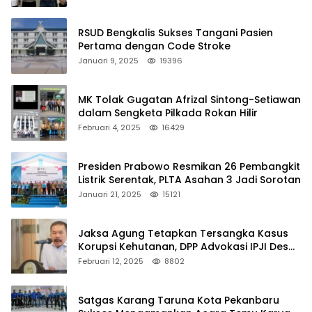
RSUD Bengkalis Sukses Tangani Pasien
Pertama dengan Code Stroke
Januari 9, 2025
19396
MK Tolak Gugatan Afrizal Sintong-Setiawan
dalam Sengketa Pilkada Rokan Hilir
Februari 4, 2025
16429
Presiden Prabowo Resmikan 26 Pembangkit
Listrik Serentak, PLTA Asahan 3 Jadi Sorotan
Januari 21, 2025
15121
Jaksa Agung Tetapkan Tersangka Kasus
Korupsi Kehutanan, DPP Advokasi IPJI Desak
Pengusutan Pajak RAPP
Februari 12, 2025
8802
Satgas Karang Taruna Kota Pekanbaru