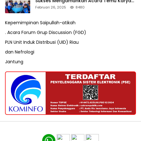
Sukses Mengamankan Acara Temu Karya
VII Karang Taruna Pekanbaru
Februari 26, 2025
8480
Kepemimpinan Saipullah-atikah
. Acara Forum Grup Discussion (FGD)
PLN Unit Induk Distribusi (UID) Riau
dan Nefrologi
Jantung