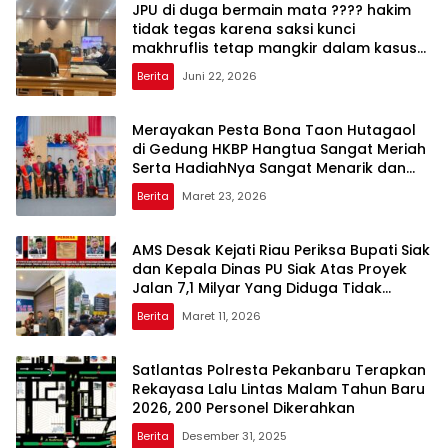
JPU di duga bermain mata ???? hakim
tidak tegas karena saksi kunci
makhruflis tetap mangkir dalam kasus
korupsi SPRH rohil
Berita
Juni 22, 2026
Merayakan Pesta Bona Taon Hutagaol
di Gedung HKBP Hangtua Sangat Meriah
Serta HadiahNya Sangat Menarik dan
Bagus
Berita
Maret 23, 2026
AMS Desak Kejati Riau Periksa Bupati Siak
dan Kepala Dinas PU Siak Atas Proyek
Jalan 7,1 Milyar Yang Diduga Tidak
Sesuai Spek Standar SNI
Berita
Maret 11, 2026
Satlantas Polresta Pekanbaru Terapkan
Rekayasa Lalu Lintas Malam Tahun Baru
2026, 200 Personel Dikerahkan
Berita
Desember 31, 2025