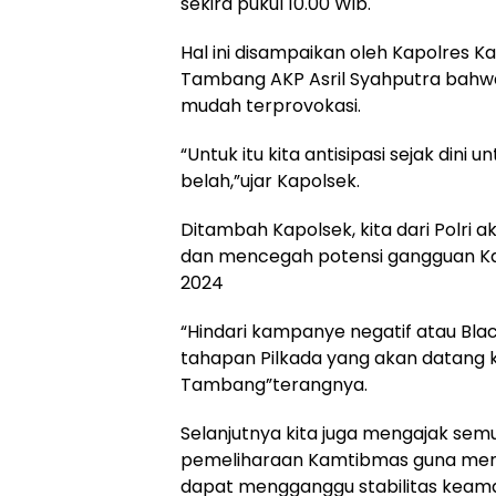
sekira pukul 10.00 Wib.
Hal ini disampaikan oleh Kapolres 
Tambang AKP Asril Syahputra bahwa 
mudah terprovokasi.
“Untuk itu kita antisipasi sejak din
belah,”ujar Kapolsek.
Ditambah Kapolsek, kita dari Polri
dan mencegah potensi gangguan Ka
2024
“Hindari kampanye negatif atau Bla
tahapan Pilkada yang akan datang 
Tambang”terangnya.
Selanjutnya kita juga mengajak se
pemeliharaan Kamtibmas guna menga
dapat mengganggu stabilitas kea