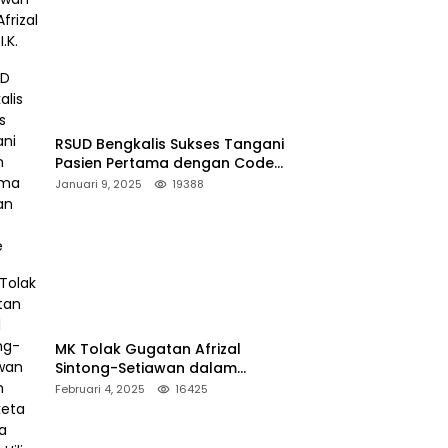
RSUD Bengkalis Sukses Tangani
Pasien Pertama dengan Code
Stroke
Januari 9, 2025
19388
MK Tolak Gugatan Afrizal
Sintong-Setiawan dalam
Sengketa Pilkada Rokan Hilir
Februari 4, 2025
16425