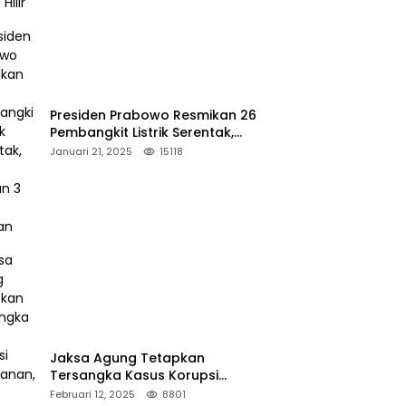
Presiden Prabowo Resmikan 26
Pembangkit Listrik Serentak,
PLTA Asahan 3 Jadi Sorotan
Januari 21, 2025
15118
Jaksa Agung Tetapkan
Tersangka Kasus Korupsi
Kehutanan, DPP Advokasi IPJI
Februari 12, 2025
8801