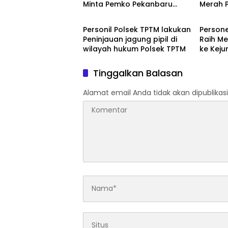
Minta Pemko Pekanbaru
Merah P
Berita
Berita
Periksa Legalitas dan
Pelati
Aktivitas Z Homestay di
Mangro
Personil Polsek TPTM lakukan
Persone
Jalan Tanjung Datuk
Peninjauan jagung pipil di
Raih Me
wilayah hukum Polsek TPTM
ke Keju
Tinggalkan Balasan
Alamat email Anda tidak akan dipublikasi