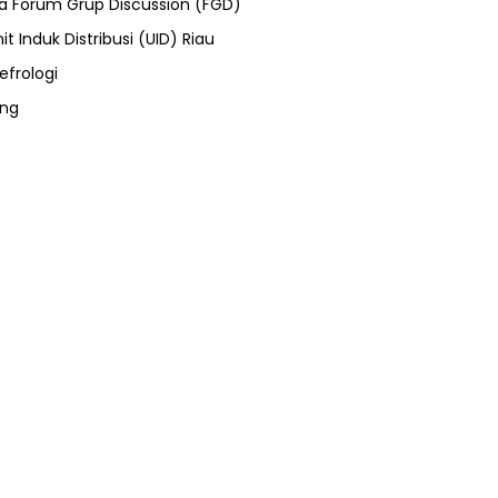
ra Forum Grup Discussion (FGD)
it Induk Distribusi (UID) Riau
efrologi
ung