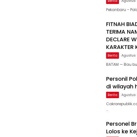
Berita
Agustus 
Pekanbaru – Po
FITNAH BIA
TERIMA NA
DECLARE W
KARAKTER K
Berita
Agustus 
BATAM — Bau bu
Personil Po
di wilayah
Berita
Agustus 
Cakrarepublik.c
…
Personel B
Lolos ke K