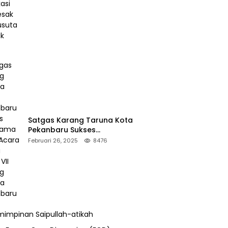
Desak Pengusutan Pajak RAPP
Satgas Karang Taruna Kota
Pekanbaru Sukses
Mengamankan Acara Temu
Februari 26, 2025
8476
Karya VII Karang Taruna
Pekanbaru
impinan Saipullah-atikah