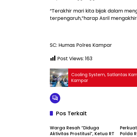
“Terakhir mari kita bijak dalam me
terpengaruh,”harap Asril mengakhiri.
SC: Humas Polres Kampar
Post Views:
163
Cooling System, Satlantas Ka
Kampar
Pos Terkait
Berita
Berita
Warga Resah “Diduga
Perkuat
Aktivitas Prostitusi”, Ketua RT
Polda R