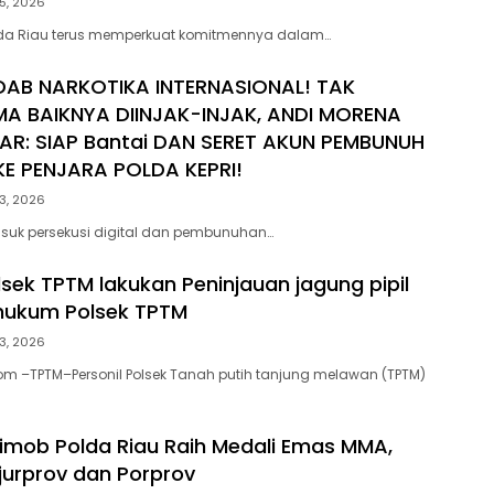
5, 2026
lda Riau terus memperkuat komitmennya dalam…
DAB NARKOTIKA INTERNASIONAL! TAK
MA BAIKNYA DIINJAK-INJAK, ANDI MORENA
AR: SIAP Bantai DAN SERET AKUN PEMBUNUH
E PENJARA POLDA KEPRI!
3, 2026
suk persekusi digital dan pembunuhan…
lsek TPTM lakukan Peninjauan jagung pipil
 hukum Polsek TPTM
3, 2026
om –TPTM–Personil Polsek Tanah putih tanjung melawan (TPTM)
rimob Polda Riau Raih Medali Emas MMA,
ejurprov dan Porprov