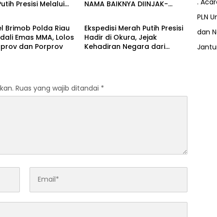
. Aca
utih Presisi Melalui
NAMA BAIKNYA DIINJAK-
Berita
han Penanaman
INJAK, ANDI MORENA DECLARE
PLN Un
ve
WAR: SIAP Bantai DAN SERET
l Brimob Polda Riau
Ekspedisi Merah Putih Presisi
AKUN PEMBUNUH KARAKTER
dan N
dali Emas MMA, Lolos
Hadir di Okura, Jejak
KE PENJARA POLDA KEPRI!
rprov dan Porprov
Kehadiran Negara dari
Jant
Tepian Sungai Siak
kan.
Ruas yang wajib ditandai
*