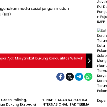
nggunakan media sosial jangan mudah
 (Rls)
mpar Ajak Masyarakat Dukung Kondusifitas Wilayah
Berita
 Green Policing,
FITNAH BIADAB NARKOTIKA
Kepem
iau Dukung Ekspedisi
INTERNASIONAL! TAK TERIMA