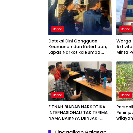
Berita
Berita
Deteksi Dini Gangguan
Warga 
Keamanan dan Ketertiban,
Aktivita
Lapas Narkotika Rumbai
Minta 
Gelar Razia Rutin Blok Hunian
Periksa
Aktivit
Jalan T
Berita
Berita
FITNAH BIADAB NARKOTIKA
Personi
INTERNASIONAL! TAK TERIMA
Peninja
NAMA BAIKNYA DIINJAK-
wilaya
INJAK, ANDI MORENA DECLARE
WAR: SIAP Bantai DAN SERET
Tinggalkan Balasan