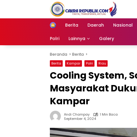
Langsung
ke
konten
Berita
Daerah
Nasional
Home
Polri
Lainnya
Galery
Beranda
Berita
Berita
Kampar
Polri
Riau
Cooling System, 
Masyarakat Dukun
Kampar
Andi Champay
1 Min Baca
September 4, 2024