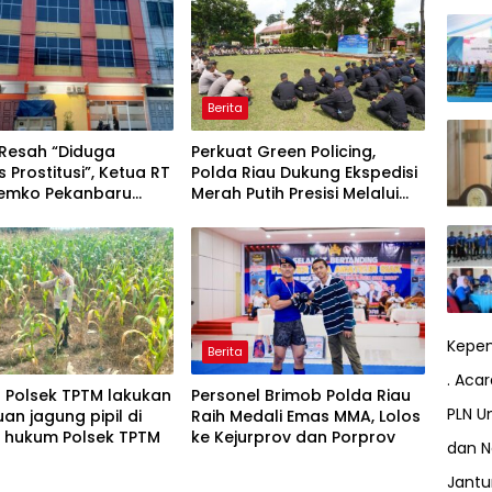
Berita
Resah “Diduga
Perkuat Green Policing,
s Prostitusi”, Ketua RT
Polda Riau Dukung Ekspedisi
Pemko Pekanbaru
Merah Putih Presisi Melalui
 Legalitas dan
Pelatihan Penanaman
as Z Homestay di
Mangrove
anjung Datuk
Kepem
Berita
. Aca
l Polsek TPTM lakukan
Personel Brimob Polda Riau
PLN Un
uan jagung pipil di
Raih Medali Emas MMA, Lolos
h hukum Polsek TPTM
ke Kejurprov dan Porprov
dan N
Jant