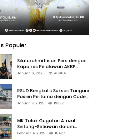
s Populer
Silaturahmi Insan Pers dengan
Kapolres Pelalawan AKBP
Afrizal Asri, S.I.K.
Januari 6, 2025
46964
RSUD Bengkalis Sukses Tangani
Pasien Pertama dengan Code
Stroke
Januari 9, 2025
19392
MK Tolak Gugatan Afrizal
Sintong-Setiawan dalam
Sengketa Pilkada Rokan Hilir
Februari 4, 2025
16427