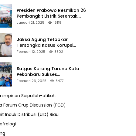
Presiden Prabowo Resmikan 26
Pembangkit Listrik Serentak,
PLTA Asahan 3 Jadi Sorotan
Januari 21, 2025
15118
Jaksa Agung Tetapkan
Tersangka Kasus Korupsi
Kehutanan, DPP Advokasi IPJI
Februari 12, 2025
8802
Desak Pengusutan Pajak RAPP
Satgas Karang Taruna Kota
Pekanbaru Sukses
Mengamankan Acara Temu
Februari 26, 2025
8477
Karya VII Karang Taruna
Pekanbaru
impinan Saipullah-atikah
ra Forum Grup Discussion (FGD)
it Induk Distribusi (UID) Riau
efrologi
ung