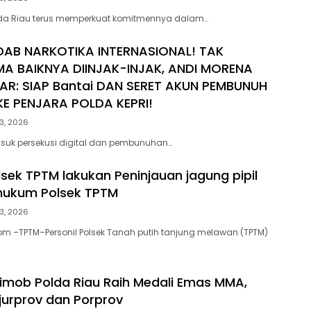
lda Riau terus memperkuat komitmennya dalam…
DAB NARKOTIKA INTERNASIONAL! TAK
MA BAIKNYA DIINJAK-INJAK, ANDI MORENA
AR: SIAP Bantai DAN SERET AKUN PEMBUNUH
E PENJARA POLDA KEPRI!
3, 2026
suk persekusi digital dan pembunuhan…
lsek TPTM lakukan Peninjauan jagung pipil
 hukum Polsek TPTM
3, 2026
om –TPTM–Personil Polsek Tanah putih tanjung melawan (TPTM)
rimob Polda Riau Raih Medali Emas MMA,
ejurprov dan Porprov