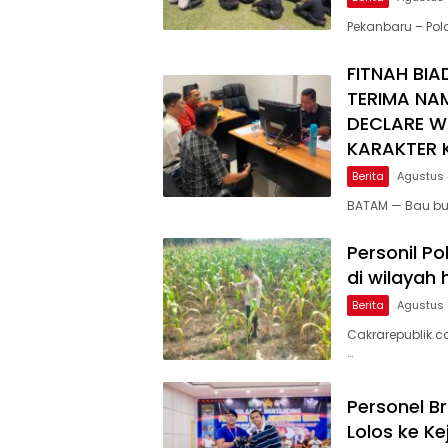
Pekanbaru – Po
FITNAH BIA
TERIMA NA
DECLARE W
KARAKTER K
Berita
Agustus 
BATAM — Bau bu
Personil Po
di wilayah
Berita
Agustus 
Cakrarepublik.c
…
Personel B
Lolos ke K