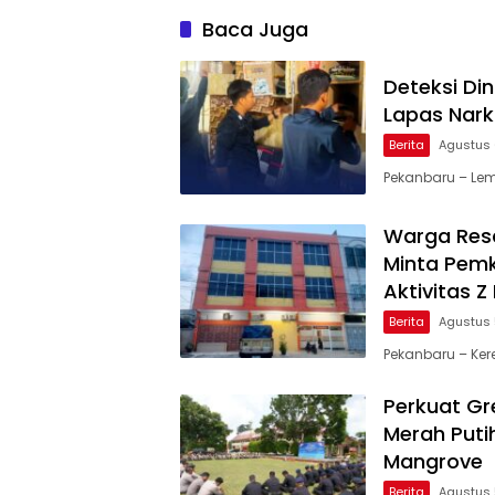
Baca Juga
Deteksi Di
Lapas Nark
Berita
Agustus 
Pekanbaru – Lem
Warga Resa
Minta Pemk
Aktivitas 
Berita
Agustus 
Pekanbaru – Ker
Perkuat Gre
Merah Puti
Mangrove
Berita
Agustus 