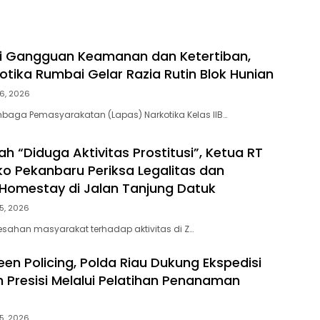
ni Gangguan Keamanan dan Ketertiban,
otika Rumbai Gelar Razia Rutin Blok Hunian
6, 2026
baga Pemasyarakatan (Lapas) Narkotika Kelas IIB…
h “Diduga Aktivitas Prostitusi”, Ketua RT
o Pekanbaru Periksa Legalitas dan
Z Homestay di Jalan Tanjung Datuk
5, 2026
esahan masyarakat terhadap aktivitas di Z…
en Policing, Polda Riau Dukung Ekspedisi
h Presisi Melalui Pelatihan Penanaman
5, 2026