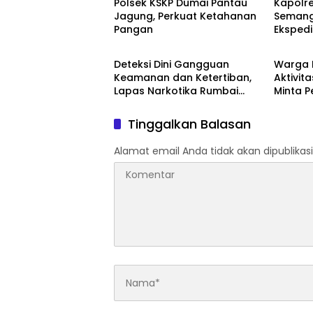
Polsek KSKP Dumai Pantau
Kapolr
Jagung, Perkuat Ketahanan
Semang
Pangan
Ekspedi
Berita
Berita
2026 Ha
untuk 
Deteksi Dini Gangguan
Warga 
Keamanan dan Ketertiban,
Aktivita
Lapas Narkotika Rumbai
Minta 
Gelar Razia Rutin Blok Hunian
Periksa
Aktivit
Tinggalkan Balasan
Jalan T
Alamat email Anda tidak akan dipublikasi