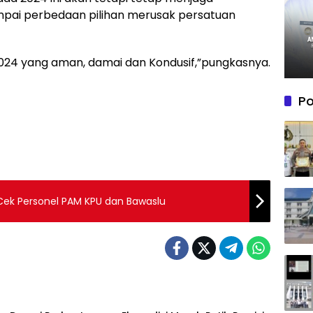
mpai perbedaan pilihan merusak persatuan
 2024 yang aman, damai dan Kondusif,”pungkasnya.
Po
 Cek Personel PAM KPU dan Bawaslu
Dumai