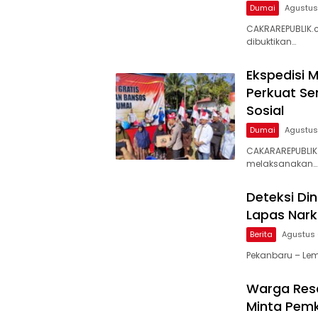
Dumai
Agustus
CAKRAREPUBLIK.c
dibuktikan…
Ekspedisi M
Perkuat S
Sosial
Dumai
Agustus
CAKARAREPUBLIK
melaksanakan…
Deteksi Di
Lapas Nark
Berita
Agustus 
Pekanbaru – Lem
Warga Resa
Minta Pemk