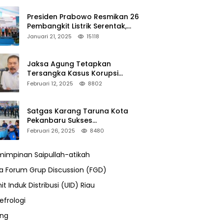
Presiden Prabowo Resmikan 26
Pembangkit Listrik Serentak,
PLTA Asahan 3 Jadi Sorotan
Januari 21, 2025
15118
Jaksa Agung Tetapkan
Tersangka Kasus Korupsi
Kehutanan, DPP Advokasi IPJI
Februari 12, 2025
8802
Desak Pengusutan Pajak RAPP
Satgas Karang Taruna Kota
Pekanbaru Sukses
Mengamankan Acara Temu
Februari 26, 2025
8480
Karya VII Karang Taruna
Pekanbaru
impinan Saipullah-atikah
ra Forum Grup Discussion (FGD)
it Induk Distribusi (UID) Riau
efrologi
ung