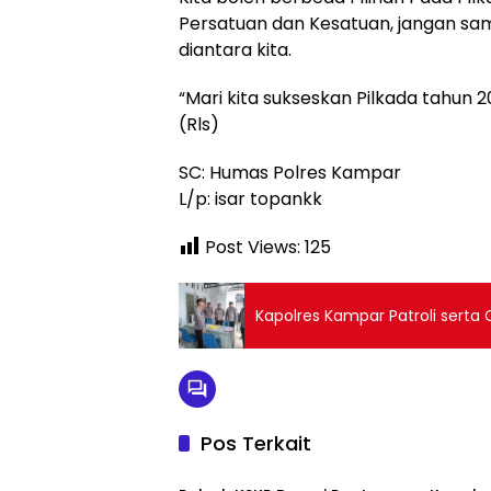
Persatuan dan Kesatuan, jangan sa
diantara kita.
“Mari kita sukseskan Pilkada tahun
(Rls)
SC: Humas Polres Kampar
L/p: isar topankk
Post Views:
125
Kapolres Kampar Patroli serta
Pos Terkait
Dumai
Dumai