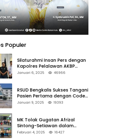
s Populer
Silaturahmi Insan Pers dengan
Kapolres Pelalawan AKBP
Afrizal Asri, S.I.K.
Januari 6, 2025
46966
RSUD Bengkalis Sukses Tangani
Pasien Pertama dengan Code
Stroke
Januari 9, 2025
19393
MK Tolak Gugatan Afrizal
Sintong-Setiawan dalam
Sengketa Pilkada Rokan Hilir
Februari 4, 2025
16427