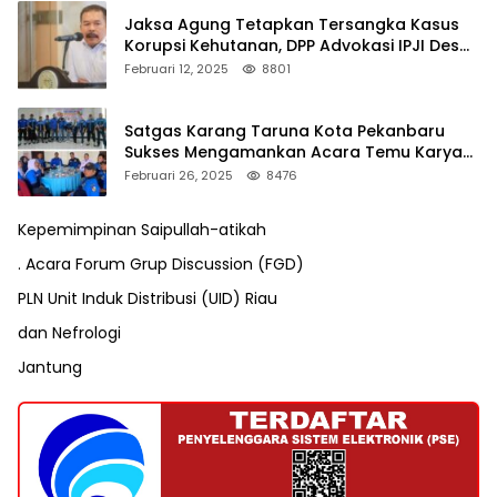
Jaksa Agung Tetapkan Tersangka Kasus
Korupsi Kehutanan, DPP Advokasi IPJI Desak
Pengusutan Pajak RAPP
Februari 12, 2025
8801
Satgas Karang Taruna Kota Pekanbaru
Sukses Mengamankan Acara Temu Karya
VII Karang Taruna Pekanbaru
Februari 26, 2025
8476
Kepemimpinan Saipullah-atikah
. Acara Forum Grup Discussion (FGD)
PLN Unit Induk Distribusi (UID) Riau
dan Nefrologi
Jantung