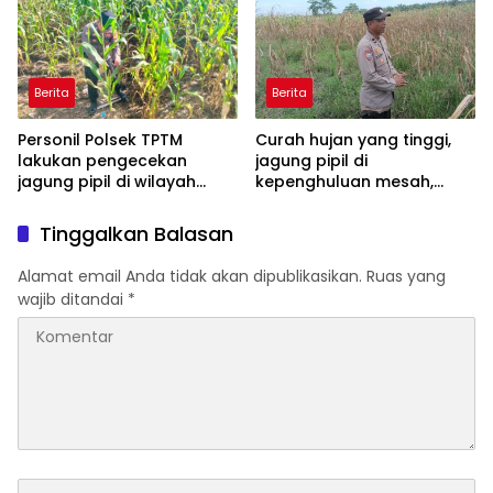
Polsek TPTM
masyarakat
Berita
Berita
Personil Polsek TPTM
Curah hujan yang tinggi,
lakukan pengecekan
jagung pipil di
jagung pipil di wilayah
kepenghuluan mesah,
hukum Polsek TPTM
parit karim, banyak
tumbuhan terendam dan
Tinggalkan Balasan
mati, personil TPTM gerak
cepat turun langsung
Alamat email Anda tidak akan dipublikasikan.
Ruas yang
meninjau kelapangan
wajib ditandai
*