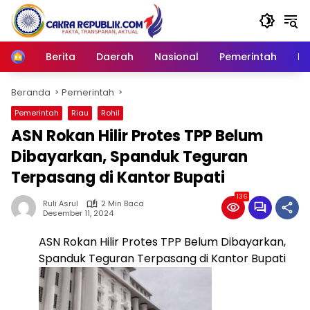
Langsung
ke
konten
Berita
Daerah
Nasional
Pemerintah
Ro
Home
Beranda
Pemerintah
Pemerintah
Riau
Rohil
ASN Rokan Hilir Protes TPP Belum
Dibayarkan, Spanduk Teguran
Terpasang di Kantor Bupati
136
Ruli Asrul
2 Min Baca
Desember 11, 2024
ASN Rokan Hilir Protes TPP Belum Dibayarkan,
Spanduk Teguran Terpasang di Kantor Bupati