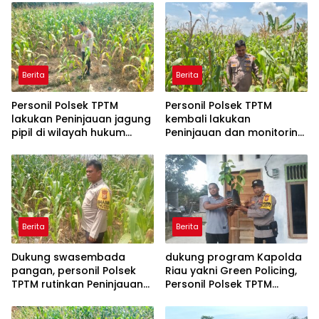
Berita
Berita
Personil Polsek TPTM
Personil Polsek TPTM
lakukan Peninjauan jagung
kembali lakukan
pipil di wilayah hukum
Peninjauan dan monitoring
Polsek TPTM
tumbuhan jagung pipil di
wilayah hukum Polsek
TPTM
Berita
Berita
Dukung swasembada
dukung program Kapolda
pangan, personil Polsek
Riau yakni Green Policing,
TPTM rutinkan Peninjauan
Personil Polsek TPTM
dan monitoring jagung
berikan bibit tanaman
pipil di wilayah hukum
matoa kepada