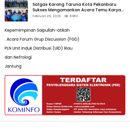
Satgas Karang Taruna Kota Pekanbaru
Sukses Mengamankan Acara Temu Karya
VII Karang Taruna Pekanbaru
Februari 26, 2025
8480
Kepemimpinan Saipullah-atikah
. Acara Forum Grup Discussion (FGD)
PLN Unit Induk Distribusi (UID) Riau
dan Nefrologi
Jantung