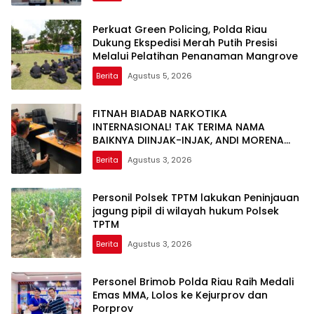
Perkuat Green Policing, Polda Riau
Dukung Ekspedisi Merah Putih Presisi
Melalui Pelatihan Penanaman Mangrove
Berita
Agustus 5, 2026
FITNAH BIADAB NARKOTIKA
INTERNASIONAL! TAK TERIMA NAMA
BAIKNYA DIINJAK-INJAK, ANDI MORENA
DECLARE WAR: SIAP Bantai DAN SERET
Berita
Agustus 3, 2026
AKUN PEMBUNUH KARAKTER KE PENJARA
POLDA KEPRI!
Personil Polsek TPTM lakukan Peninjauan
jagung pipil di wilayah hukum Polsek
TPTM
Berita
Agustus 3, 2026
Personel Brimob Polda Riau Raih Medali
Emas MMA, Lolos ke Kejurprov dan
Porprov