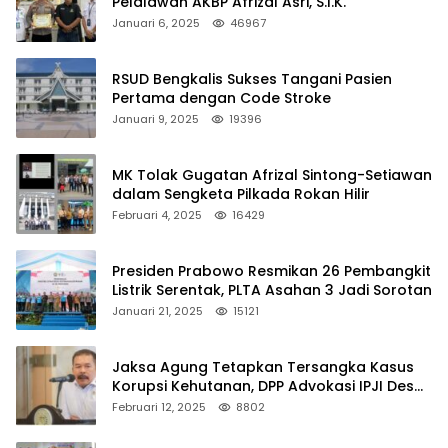
Pelalawan AKBP Afrizal Asri, S.I.K.
Januari 6, 2025
46967
RSUD Bengkalis Sukses Tangani Pasien
Pertama dengan Code Stroke
Januari 9, 2025
19396
MK Tolak Gugatan Afrizal Sintong-Setiawan
dalam Sengketa Pilkada Rokan Hilir
Februari 4, 2025
16429
Presiden Prabowo Resmikan 26 Pembangkit
Listrik Serentak, PLTA Asahan 3 Jadi Sorotan
Januari 21, 2025
15121
Jaksa Agung Tetapkan Tersangka Kasus
Korupsi Kehutanan, DPP Advokasi IPJI Desak
Pengusutan Pajak RAPP
Februari 12, 2025
8802