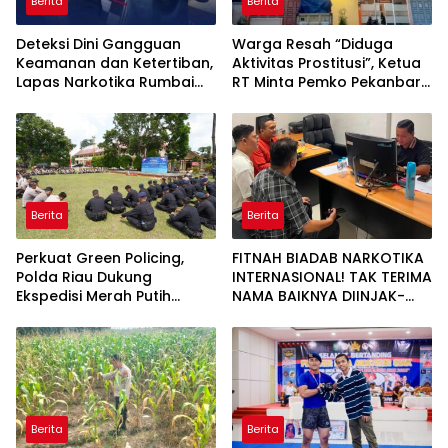
Berita
Berita
Deteksi Dini Gangguan
Warga Resah “Diduga
Keamanan dan Ketertiban,
Aktivitas Prostitusi”, Ketua
Lapas Narkotika Rumbai
RT Minta Pemko Pekanbaru
Gelar Razia Rutin Blok
Periksa Legalitas dan
Hunian
Aktivitas Z Homestay di
Jalan Tanjung Datuk
Berita
Berita
Perkuat Green Policing,
FITNAH BIADAB NARKOTIKA
Polda Riau Dukung
INTERNASIONAL! TAK TERIMA
Ekspedisi Merah Putih
NAMA BAIKNYA DIINJAK-
Presisi Melalui Pelatihan
INJAK, ANDI MORENA
Penanaman Mangrove
DECLARE WAR: SIAP Bantai
DAN SERET AKUN PEMBUNUH
KARAKTER KE PENJARA
POLDA KEPRI!
Berita
Berita