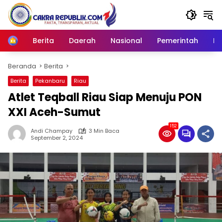
Langsung
ke
konten
Berita
Daerah
Nasional
Pemerintah
Ro
Home
Beranda
Berita
Berita
Pekanbaru
Riau
Atlet Teqball Riau Siap Menuju PON
XXI Aceh-Sumut
152
Andi Champay
3 Min Baca
September 2, 2024