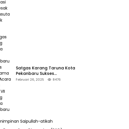
Desak Pengusutan Pajak RAPP
Satgas Karang Taruna Kota
Pekanbaru Sukses
Mengamankan Acara Temu
Februari 26, 2025
8476
Karya VII Karang Taruna
Pekanbaru
impinan Saipullah-atikah