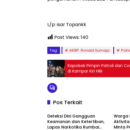
L/p: isar Topankk
Post Views:
140
Tag:
AKBP. Ronald Sumaja
Polr
Kapolsek Pimpin Patroli dan C
di Kampar Kiri Hilir
Pos Terkait
Berita
Berita
Deteksi Dini Gangguan
Warga 
Keamanan dan Ketertiban,
Aktivita
Lapas Narkotika Rumbai
Minta 
Berita
Berita