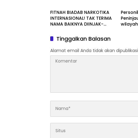
Gelar Razia Rutin Blok Hunian
Periksa
Aktivit
FITNAH BIADAB NARKOTIKA
Personi
Jalan T
INTERNASIONAL! TAK TERIMA
Peninja
NAMA BAIKNYA DIINJAK-
wilaya
INJAK, ANDI MORENA DECLARE
WAR: SIAP Bantai DAN SERET
Tinggalkan Balasan
AKUN PEMBUNUH KARAKTER
KE PENJARA POLDA KEPRI!
Alamat email Anda tidak akan dipublikasi