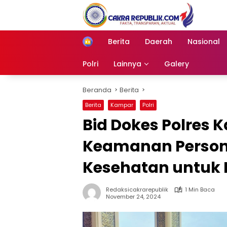
Langsung
ke
konten
Berita
Daerah
Nasional
Home
Polri
Lainnya
Galery
Beranda
Berita
Berita
Kampar
Polri
Bid Dokes Polres
Keamanan Persone
Kesehatan untuk 
Redaksicakrarepublik
1 Min Baca
November 24, 2024