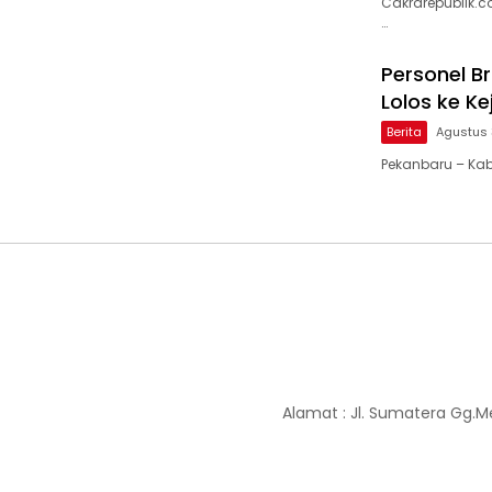
Cakrarepublik.c
…
Personel B
Lolos ke K
Berita
Agustus 
Pekanbaru – Ka
Alamat : Jl. Sumatera Gg.M