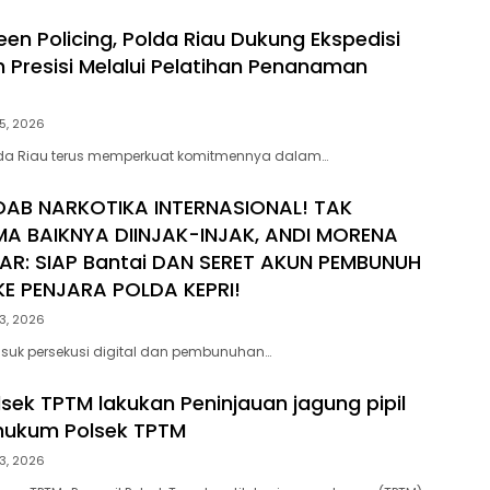
en Policing, Polda Riau Dukung Ekspedisi
h Presisi Melalui Pelatihan Penanaman
5, 2026
lda Riau terus memperkuat komitmennya dalam…
DAB NARKOTIKA INTERNASIONAL! TAK
MA BAIKNYA DIINJAK-INJAK, ANDI MORENA
AR: SIAP Bantai DAN SERET AKUN PEMBUNUH
E PENJARA POLDA KEPRI!
3, 2026
suk persekusi digital dan pembunuhan…
lsek TPTM lakukan Peninjauan jagung pipil
 hukum Polsek TPTM
3, 2026