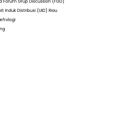
ra Forum Grup Discussion (FGD)
it Induk Distribusi (UID) Riau
efrologi
ung