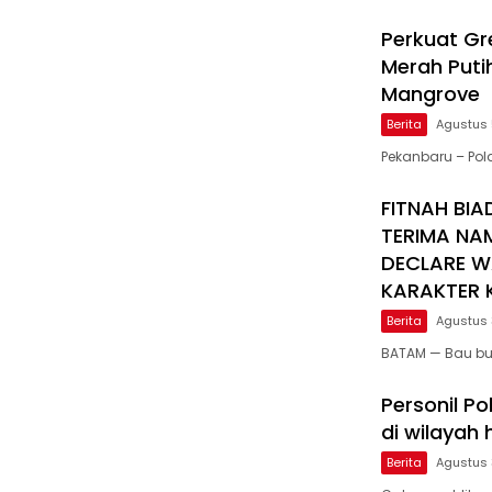
Perkuat Gre
Merah Puti
Mangrove
Berita
Agustus 
Pekanbaru – Po
FITNAH BIA
TERIMA NA
DECLARE W
KARAKTER K
Berita
Agustus 
BATAM — Bau bu
Personil Po
di wilayah
Berita
Agustus 