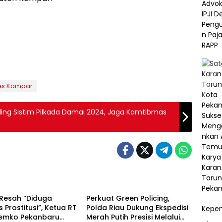
es Kampar
oling Sistim Pilkada Damai 2024, Jaga Kamtibmas
Berita
Resah “Diduga
Perkuat Green Policing,
s Prostitusi”, Ketua RT
Polda Riau Dukung Ekspedisi
Kepem
Pemko Pekanbaru
Merah Putih Presisi Melalui
Berita