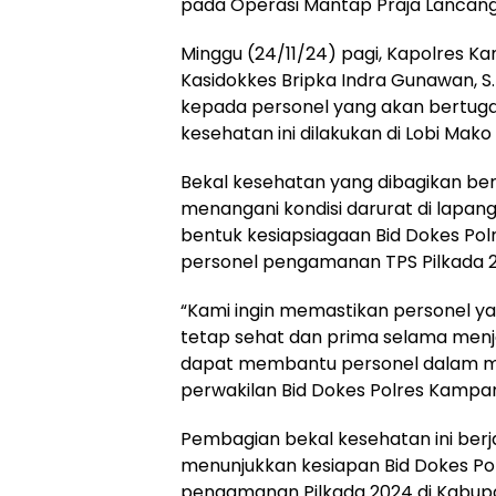
pada Operasi Mantap Praja Lancang
Minggu (24/11/24) pagi, Kapolres Ka
Kasidokkes Bripka Indra Gunawan, 
kepada personel yang akan bertugas
kesehatan ini dilakukan di Lobi Mako
Bekal kesehatan yang dibagikan ber
menangani kondisi darurat di lapan
bentuk kesiapsiagaan Bid Dokes P
personel pengamanan TPS Pilkada 
“Kami ingin memastikan personel y
tetap sehat dan prima selama menja
dapat membantu personel dalam men
perwakilan Bid Dokes Polres Kampar
Pembagian bekal kesehatan ini berja
menunjukkan kesiapan Bid Dokes P
pengamanan Pilkada 2024 di Kabup