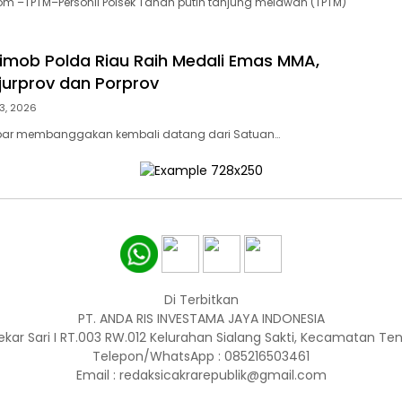
om –TPTM–Personil Polsek Tanah putih tanjung melawan (TPTM)
rimob Polda Riau Raih Medali Emas MMA,
ejurprov dan Porprov
3, 2026
bar membanggakan kembali datang dari Satuan…
Di Terbitkan
PT. ANDA RIS INVESTAMA JAYA INDONESIA
ekar Sari I RT.003 RW.012 Kelurahan Sialang Sakti, Kecamatan T
Telepon/WhatsApp : 085216503461
Email : redaksicakrarepublik@gmail.com