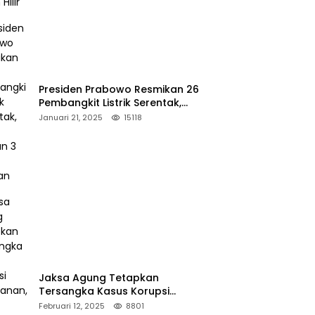
Presiden Prabowo Resmikan 26
Pembangkit Listrik Serentak,
PLTA Asahan 3 Jadi Sorotan
Januari 21, 2025
15118
Jaksa Agung Tetapkan
Tersangka Kasus Korupsi
Kehutanan, DPP Advokasi IPJI
Februari 12, 2025
8801