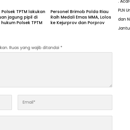
. Aca
 Legalitas dan
Pelatihan Penanaman
as Z Homestay di
Mangrove
PLN Un
l Polsek TPTM lakukan
Personel Brimob Polda Riau
anjung Datuk
uan jagung pipil di
Raih Medali Emas MMA, Lolos
dan N
h hukum Polsek TPTM
ke Kejurprov dan Porprov
Jant
kan.
Ruas yang wajib ditandai
*