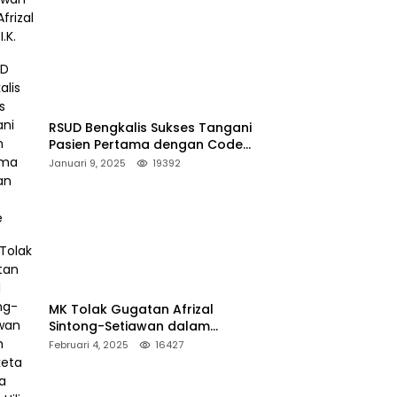
RSUD Bengkalis Sukses Tangani
Pasien Pertama dengan Code
Stroke
Januari 9, 2025
19392
MK Tolak Gugatan Afrizal
Sintong-Setiawan dalam
Sengketa Pilkada Rokan Hilir
Februari 4, 2025
16427