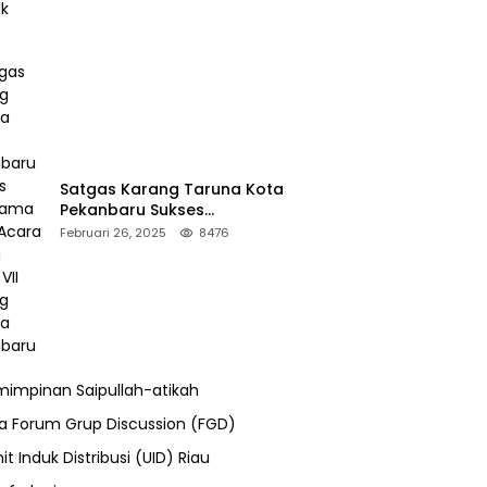
Satgas Karang Taruna Kota
Pekanbaru Sukses
Mengamankan Acara Temu
Februari 26, 2025
8476
Karya VII Karang Taruna
Pekanbaru
impinan Saipullah-atikah
ra Forum Grup Discussion (FGD)
it Induk Distribusi (UID) Riau