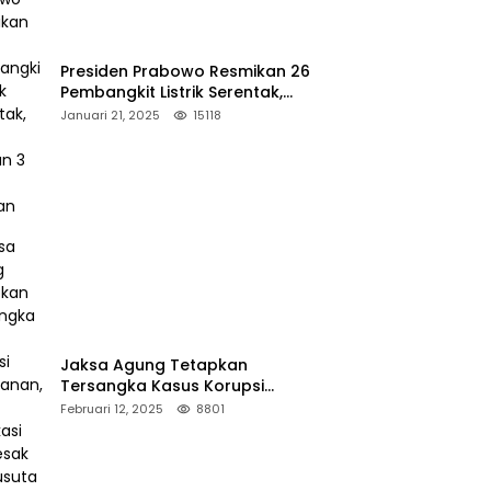
Presiden Prabowo Resmikan 26
Pembangkit Listrik Serentak,
PLTA Asahan 3 Jadi Sorotan
Januari 21, 2025
15118
Jaksa Agung Tetapkan
Tersangka Kasus Korupsi
Kehutanan, DPP Advokasi IPJI
Februari 12, 2025
8801
Desak Pengusutan Pajak RAPP