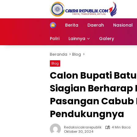
Langsung
ke
konten
Berita
Daerah
Nasional
Home
Polri
Lainnya
Galery
Beranda
Blog
Blog
Calon Bupati Bat
Siagian Berharap
Pasangan Cabub 
Pendukungnya
Redaksicakrarepublik
4 Min Baca
Oktober 30, 2024