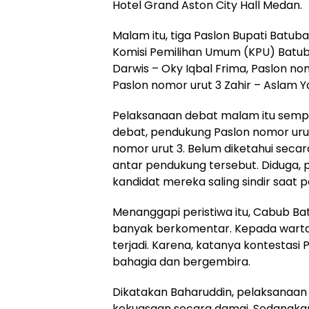
Hotel Grand Aston City Hall Medan.
Malam itu, tiga Paslon Bupati Batub
Komisi Pemilihan Umum (KPU) Batub
Darwis – Oky Iqbal Frima, Paslon nom
Paslon nomor urut 3 Zahir – Aslam Y
Pelaksanaan debat malam itu sempat
debat, pendukung Paslon nomor urut
nomor urut 3. Belum diketahui secar
antar pendukung tersebut. Diduga, 
kandidat mereka saling sindir saat 
Menanggapi peristiwa itu, Cabub Bat
banyak berkomentar. Kepada warta
terjadi. Karena, katanya kontestas
bahagia dan bergembira.
Dikatakan Baharuddin, pelaksanaan 
kekuasaan secara damai. Sedangkan