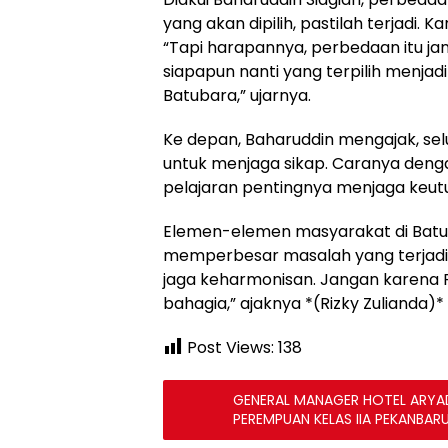
yang akan dipilih, pastilah terjadi. 
“Tapi harapannya, perbedaan itu ja
siapapun nanti yang terpilih menja
Batubara,” ujarnya.
Ke depan, Baharuddin mengajak, se
untuk menjaga sikap. Caranya deng
pelajaran pentingnya menjaga keut
Elemen-elemen masyarakat di Batuba
memperbesar masalah yang terjadi ma
jaga keharmonisan. Jangan karena Pi
bahagia,” ajaknya *(Rizky Zulianda)*
Post Views:
138
GENERAL MANAGER HOTEL ARYAD
PEREMPUAN KELAS IIA PEKANBAR