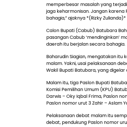
memperbesar masalah yang terjadi ma
jaga keharmonisan. Jangan karena Pi
bahagia,” ajaknya *(Rizky Zulianda)*
Calon Bupati (Cabub) Batubara Bah
pasangan Cabub ‘mendinginkan’ mas
daerah itu berjalan secara bahagia.
Baharudin Siagian, mengatakan itu 
malam. Yakni, usai pelaksanaan deb
Wakil Bupati Batubara, yang digelar
Malam itu, tiga Paslon Bupati Batub
Komisi Pemilihan Umum (KPU) Batub
Darwis – Oky Iqbal Frima, Paslon nom
Paslon nomor urut 3 Zahir – Aslam 
Pelaksanaan debat malam itu sempat
debat, pendukung Paslon nomor urut