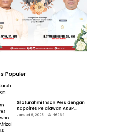
s Populer
Silaturahmi Insan Pers dengan
Kapolres Pelalawan AKBP
Afrizal Asri, S.I.K.
Januari 6, 2025
46964