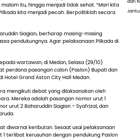
dan N
lam itu, hingga menjadi tidak sehat. “Mari kita
Jant
lkada kita menjadi pecah. Berpolitiklah secara
aruddin Siagian, berharap masing-masing
sa pendukungnya. Agar pelaksanaan Pilkada di
kepada wartawan, di Medan, Selasa (29/10)
at perdana pasangan calon (Paslon) Bupati dan
 di Hotel Grand Aston City Hall Medan.
ara mengikuti debat yang dilaksanakan oleh
ara. Mereka adalah pasangan nomor urut 1
or urut 2 Baharuddin Siagian – Syafrizal, dan
Yaruda.
 diwarnai keributan. Sesaat usai pelaksanaan
 1 terlibat kerusuhan dengan pendukung Paslon