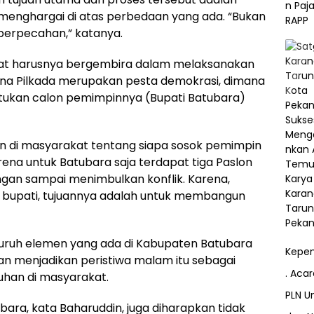
 menghargai di atas perbedaan yang ada. “Bukan
g perpecahan,” katanya.
at harusnya bergembira dalam melaksanakan
rena Pilkada merupakan pesta demokrasi, dimana
ukan calon pemimpinnya (Bupati Batubara)
an di masyarakat tentang siapa sosok pemimpin
Karena untuk Batubara saja terdapat tiga Paslon
ngan sampai menimbulkan konflik. Karena,
di bupati, tujuannya adalah untuk membangun
luruh elemen yang ada di Kabupaten Batubara
Kepem
an menjadikan peristiwa malam itu sebagai
. Aca
uhan di masyarakat.
PLN Un
ra, kata Baharuddin, juga diharapkan tidak