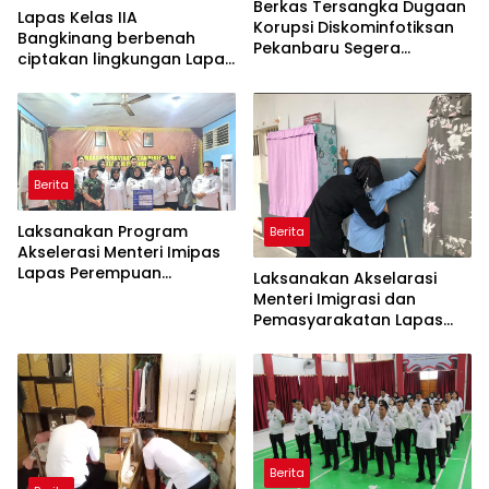
Berkas Tersangka Dugaan
Lapas Kelas IIA
Korupsi Diskominfotiksan
Bangkinang berbenah
Pekanbaru Segera
ciptakan lingkungan Lapas
Dilimpahkan ke Pengadilan
yang bersih dan aman
serta memberantas
Handphone, pungutan liar
dan narkoba (Halinar).
Berita
Laksanakan Program
Berita
Akselerasi Menteri Imipas
Lapas Perempuan
Laksanakan Akselarasi
Pekanbaru Gelar Razia
Menteri Imigrasi dan
Malam Hari bersama APH
Pemasyarakatan Lapas
Perempuan Pekanbaru
Geledah Lagi Kamar
Hunian
Berita