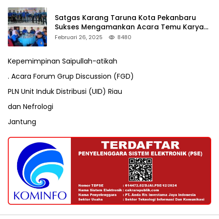
Satgas Karang Taruna Kota Pekanbaru
Sukses Mengamankan Acara Temu Karya
VII Karang Taruna Pekanbaru
Februari 26, 2025
8480
Kepemimpinan Saipullah-atikah
. Acara Forum Grup Discussion (FGD)
PLN Unit Induk Distribusi (UID) Riau
dan Nefrologi
Jantung