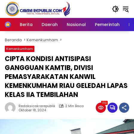
Langsung
ke
konten
Berita
Daerah
Nasional
Pemerintah
Ro
Home
Beranda
Kemenkumham
Kemenkumham
CIPTA KONDISI ANTISIPASI
GANGGUAN KAMTIB, DIVISI
PEMASYARAKATAN KANWIL
KEMENKUMHAM RIAU GELEDAH LAPAS
KELAS IIA TEMBILAHAN
159
Redaksicakrarepublik
2 Min Baca
Oktober 18, 2024