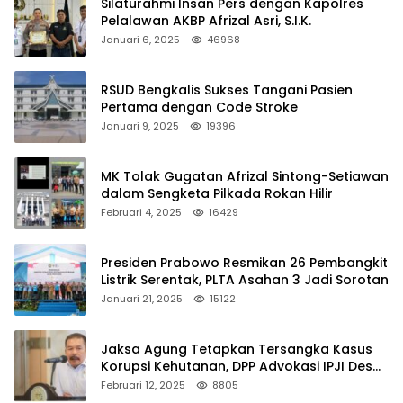
Silaturahmi Insan Pers dengan Kapolres
Pelalawan AKBP Afrizal Asri, S.I.K.
Januari 6, 2025
46968
RSUD Bengkalis Sukses Tangani Pasien
Pertama dengan Code Stroke
Januari 9, 2025
19396
MK Tolak Gugatan Afrizal Sintong-Setiawan
dalam Sengketa Pilkada Rokan Hilir
Februari 4, 2025
16429
Presiden Prabowo Resmikan 26 Pembangkit
Listrik Serentak, PLTA Asahan 3 Jadi Sorotan
Januari 21, 2025
15122
Jaksa Agung Tetapkan Tersangka Kasus
Korupsi Kehutanan, DPP Advokasi IPJI Desak
Pengusutan Pajak RAPP
Februari 12, 2025
8805