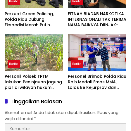
Berita
Berita
Perkuat Green Policing,
FITNAH BIADAB NARKOTIKA
Polda Riau Dukung
INTERNASIONAL! TAK TERIMA
Ekspedisi Merah Putih
NAMA BAIKNYA DIINJAK-
Presisi Melalui Pelatihan
INJAK, ANDI MORENA
Penanaman Mangrove
DECLARE WAR: SIAP Bantai
DAN SERET AKUN PEMBUNUH
KARAKTER KE PENJARA
POLDA KEPRI!
Berita
Berita
Personil Polsek TPTM
Personel Brimob Polda Riau
lakukan Peninjauan jagung
Raih Medali Emas MMA,
pipil di wilayah hukum
Lolos ke Kejurprov dan
Polsek TPTM
Porprov
Tinggalkan Balasan
Alamat email Anda tidak akan dipublikasikan.
Ruas yang
wajib ditandai
*