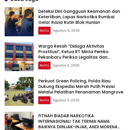
Deteksi Dini Gangguan Keamanan dan
Ketertiban, Lapas Narkotika Rumbai
Gelar Razia Rutin Blok Hunian
Berita
Agustus 6, 2026
Warga Resah “Diduga Aktivitas
Prostitusi”, Ketua RT Minta Pemko
Pekanbaru Periksa Legalitas dan
Aktivitas Z Homestay di Jalan Tanjung
Berita
Agustus 5, 2026
Datuk
Perkuat Green Policing, Polda Riau
Dukung Ekspedisi Merah Putih Presisi
Melalui Pelatihan Penanaman Mangrove
Berita
Agustus 5, 2026
FITNAH BIADAB NARKOTIKA
INTERNASIONAL! TAK TERIMA NAMA
BAIKNYA DIINJAK-INJAK, ANDI MORENA