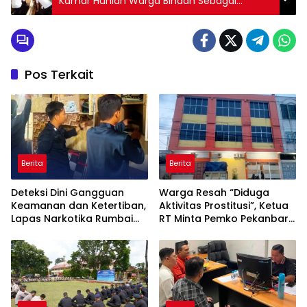
Kamar Hunian Warga Binaan Sebagai
Langkah Konkret Berantas Perederan
Narkoba dan Modus Penipuan
Pos Terkait
Berita
Berita
Deteksi Dini Gangguan
Warga Resah “Diduga
Keamanan dan Ketertiban,
Aktivitas Prostitusi”, Ketua
Lapas Narkotika Rumbai
RT Minta Pemko Pekanbaru
Gelar Razia Rutin Blok
Periksa Legalitas dan
Hunian
Aktivitas Z Homestay di
Jalan Tanjung Datuk