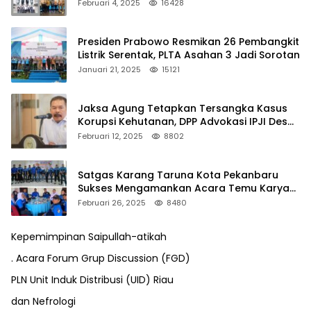
Februari 4, 2025
16428
Presiden Prabowo Resmikan 26 Pembangkit
Listrik Serentak, PLTA Asahan 3 Jadi Sorotan
Januari 21, 2025
15121
Jaksa Agung Tetapkan Tersangka Kasus
Korupsi Kehutanan, DPP Advokasi IPJI Desak
Pengusutan Pajak RAPP
Februari 12, 2025
8802
Satgas Karang Taruna Kota Pekanbaru
Sukses Mengamankan Acara Temu Karya
VII Karang Taruna Pekanbaru
Februari 26, 2025
8480
Kepemimpinan Saipullah-atikah
. Acara Forum Grup Discussion (FGD)
PLN Unit Induk Distribusi (UID) Riau
dan Nefrologi