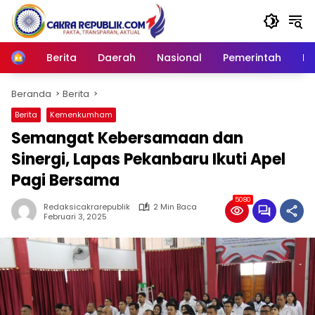
Langsung
ke
konten
Berita
Daerah
Nasional
Pemerintah
Ro
Home
Beranda
Berita
Berita
Kemenkumham
Semangat Kebersamaan dan
Sinergi, Lapas Pekanbaru Ikuti Apel
Pagi Bersama
5080
Redaksicakrarepublik
2 Min Baca
Februari 3, 2025