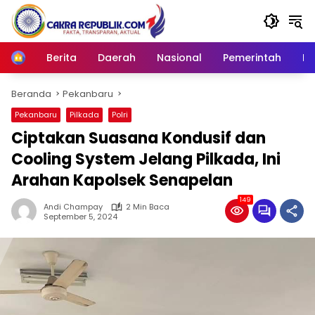
Langsung
ke
konten
Berita
Daerah
Nasional
Pemerintah
Ro
Home
Beranda
Pekanbaru
Pekanbaru
Pilkada
Polri
Ciptakan Suasana Kondusif dan
Cooling System Jelang Pilkada, Ini
Arahan Kapolsek Senapelan
149
Andi Champay
2 Min Baca
September 5, 2024