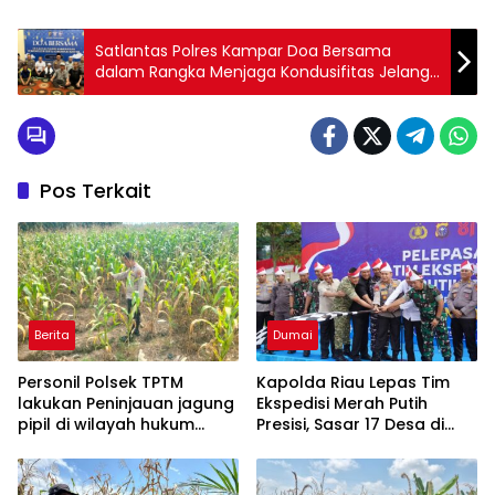
Satlantas Polres Kampar Doa Bersama
dalam Rangka Menjaga Kondusifitas Jelang
Pilkada
Pos Terkait
Berita
Dumai
Personil Polsek TPTM
Kapolda Riau Lepas Tim
lakukan Peninjauan jagung
Ekspedisi Merah Putih
pipil di wilayah hukum
Presisi, Sasar 17 Desa di
Polsek TPTM
Wilayah 3T