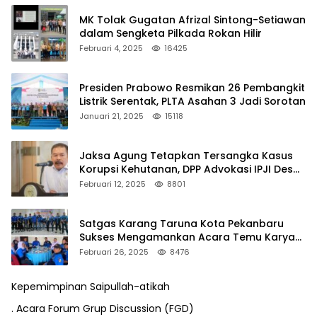
MK Tolak Gugatan Afrizal Sintong-Setiawan
dalam Sengketa Pilkada Rokan Hilir
Februari 4, 2025
16425
Presiden Prabowo Resmikan 26 Pembangkit
Listrik Serentak, PLTA Asahan 3 Jadi Sorotan
Januari 21, 2025
15118
Jaksa Agung Tetapkan Tersangka Kasus
Korupsi Kehutanan, DPP Advokasi IPJI Desak
Pengusutan Pajak RAPP
Februari 12, 2025
8801
Satgas Karang Taruna Kota Pekanbaru
Sukses Mengamankan Acara Temu Karya
VII Karang Taruna Pekanbaru
Februari 26, 2025
8476
Kepemimpinan Saipullah-atikah
. Acara Forum Grup Discussion (FGD)