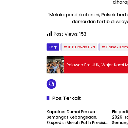
dihara
“Melalui pendekatan ini, Polsek b
damai dan tertib di wila
Post Views:
153
Tag:
IPTU Irwan Fikri
Polsek Kampa
Relawan Pro UUN; Wajar Kami M
Pos Terkait
Dumai
Dumai
Kapolres Dumai Perkuat
Ekspedi
Semangat Kebangsaan,
2026 Ha
Ekspedisi Merah Putih Presisi
Semang
Dumai
Dumai