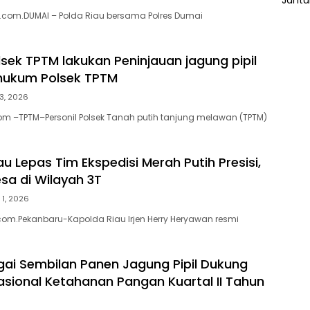
.com.DUMAI – Polda Riau bersama Polres Dumai
lsek TPTM lakukan Peninjauan jagung pipil
 hukum Polsek TPTM
3, 2026
om –TPTM–Personil Polsek Tanah putih tanjung melawan (TPTM)
u Lepas Tim Ekspedisi Merah Putih Presisi,
esa di Wilayah 3T
 1, 2026
om.Pekanbaru-Kapolda Riau Irjen Herry Heryawan resmi
gai Sembilan Panen Jagung Pipil Dukung
sional Ketahanan Pangan Kuartal II Tahun