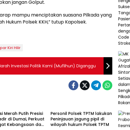
pkan jangan Golput.
erharap mampu menciptakan suasana Pilkada yang
yah Hukum Polsek KKH,” tutup Kapolsek.
r Kiri Hilir
arah Investasi Politik Kami (Muflihun) Diganggu
Berita
si Merah Putih Presisi
Personil Polsek TPTM lakukan
dir di Dumai, Perkuat
Peninjauan jagung pipil di
at Kebangsaan dan
wilayah hukum Polsek TPTM
Berita