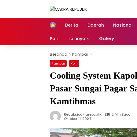
Langsung
ke
konten
Berita
Daerah
Nasional
Home
Polri
Lainnya
Galery
Beranda
Kampar
Kampar
Polri
Cooling System Kapol
Pasar Sungai Pagar 
Kamtibmas
Redaksicakrarepublik
2 Min Baca
Oktober 11, 2024