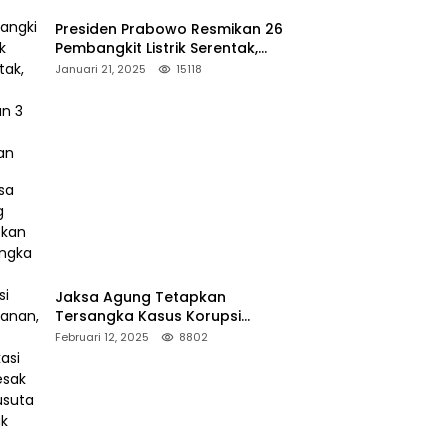
Presiden Prabowo Resmikan 26
Pembangkit Listrik Serentak,
PLTA Asahan 3 Jadi Sorotan
Januari 21, 2025
15118
Jaksa Agung Tetapkan
Tersangka Kasus Korupsi
Kehutanan, DPP Advokasi IPJI
Februari 12, 2025
8802
Desak Pengusutan Pajak RAPP