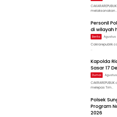
CAKARAREPUBLIK
melaksanakan…
Personil Po
di wilayah
Berita
Agustus 
Cakrarepublik.c
…
Kapolda Ria
Sasar 17 D
Dumai
Agustus
CAKRAREPUBLIK.c
melepas Tim…
Polsek Sun
Program Na
2026