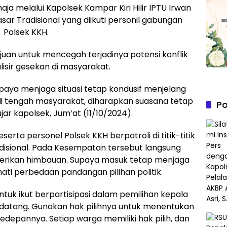
a melalui Kapolsek Kampar Kiri Hilir IPTU Irwan
pasar Tradisional yang diikuti personil gabungan
Polsek KKH.
juan untuk mencegah terjadinya potensi konflik
isir gesekan di masyarakat.
upaya menjaga situasi tetap kondusif menjelang
di tengah masyarakat, diharapkan suasana tetap
Po
ar kapolsek, Jum’at (11/10/2024).
rta personel Polsek KKH berpatroli di titik-titik
radisional. Pada Kesempatan tersebut langsung
rikan himbauan. Supaya masuk tetap menjaga
ti perbedaan pandangan pilihan politik.
untuk ikut berpartisipasi dalam pemilihan kepala
atang. Gunakan hak pilihnya untuk menentukan
pannya. Setiap warga memiliki hak pilih, dan