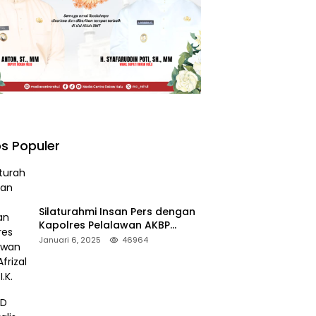
s Populer
Silaturahmi Insan Pers dengan
Kapolres Pelalawan AKBP
Afrizal Asri, S.I.K.
Januari 6, 2025
46964