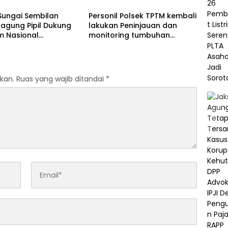
ian Sosial
Sungai Sembilan
Personil Polsek TPTM kembali
agung Pipil Dukung
lakukan Peninjauan dan
m Nasional
monitoring tumbuhan
an Pangan Kuartal II
jagung pipil di wilayah
2026
hukum Polsek TPTM
kan.
Ruas yang wajib ditandai
*