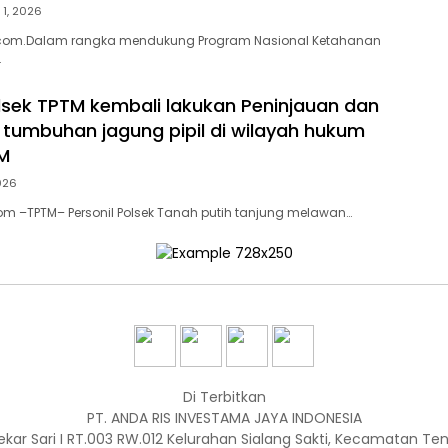
 1, 2026
com.Dalam rangka mendukung Program Nasional Ketahanan
…
olsek TPTM kembali lakukan Peninjauan dan
 tumbuhan jagung pipil di wilayah hukum
M
2026
om –TPTM– Personil Polsek Tanah putih tanjung melawan…
Di Terbitkan
PT. ANDA RIS INVESTAMA JAYA INDONESIA
ekar Sari I RT.003 RW.012 Kelurahan Sialang Sakti, Kecamatan T