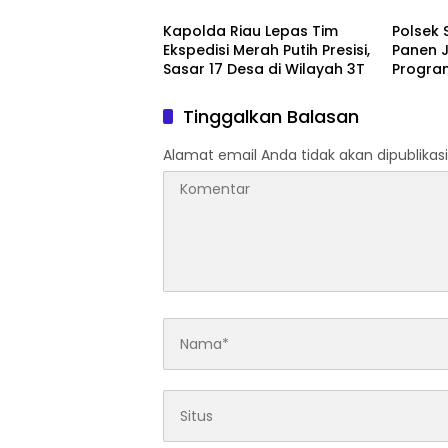
2026 Hadirkan Aksi Nyata
Kepedul
untuk Rakyat
Kapolda Riau Lepas Tim
Polsek 
Ekspedisi Merah Putih Presisi,
Panen J
Sasar 17 Desa di Wilayah 3T
Progra
Ketahan
Tahun 
Tinggalkan Balasan
Alamat email Anda tidak akan dipublikasi