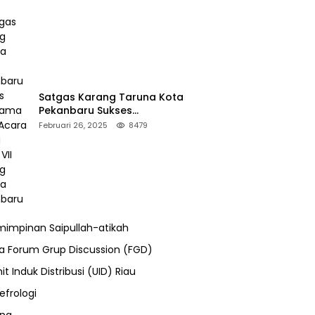
Satgas Karang Taruna Kota
Pekanbaru Sukses
Mengamankan Acara Temu
Februari 26, 2025
8479
Karya VII Karang Taruna
Pekanbaru
impinan Saipullah-atikah
ra Forum Grup Discussion (FGD)
it Induk Distribusi (UID) Riau
efrologi
ung