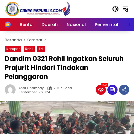
Langsung
ke
konten
Berita
Daerah
Nasional
Pemerintah
Ro
Home
Beranda
Kampar
Kampar
Rohil
TNI
Dandim 0321 Rohil Ingatkan Seluruh
Prajurit Hindari Tindakan
Pelanggaran
192
Andi Champay
2 Min Baca
September 5, 2024