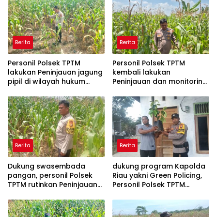
Berita
Berita
Personil Polsek TPTM
Personil Polsek TPTM
lakukan Peninjauan jagung
kembali lakukan
pipil di wilayah hukum
Peninjauan dan monitoring
Polsek TPTM
tumbuhan jagung pipil di
wilayah hukum Polsek
TPTM
Berita
Berita
Dukung swasembada
dukung program Kapolda
pangan, personil Polsek
Riau yakni Green Policing,
TPTM rutinkan Peninjauan
Personil Polsek TPTM
dan monitoring jagung
berikan bibit tanaman
pipil di wilayah hukum
matoa kepada
Polsek TPTM
masyarakat