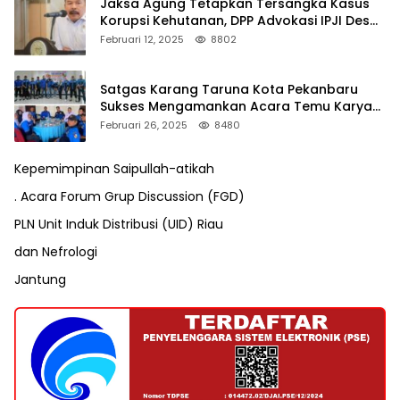
Jaksa Agung Tetapkan Tersangka Kasus
Korupsi Kehutanan, DPP Advokasi IPJI Desak
Pengusutan Pajak RAPP
Februari 12, 2025
8802
Satgas Karang Taruna Kota Pekanbaru
Sukses Mengamankan Acara Temu Karya
VII Karang Taruna Pekanbaru
Februari 26, 2025
8480
Kepemimpinan Saipullah-atikah
. Acara Forum Grup Discussion (FGD)
PLN Unit Induk Distribusi (UID) Riau
dan Nefrologi
Jantung