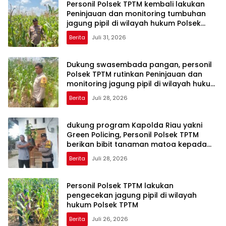
Personil Polsek TPTM kembali lakukan
Peninjauan dan monitoring tumbuhan
jagung pipil di wilayah hukum Polsek
TPTM
Berita
Juli 31, 2026
Dukung swasembada pangan, personil
Polsek TPTM rutinkan Peninjauan dan
monitoring jagung pipil di wilayah hukum
Polsek TPTM
Berita
Juli 28, 2026
dukung program Kapolda Riau yakni
Green Policing, Personil Polsek TPTM
berikan bibit tanaman matoa kepada
masyarakat
Berita
Juli 28, 2026
Personil Polsek TPTM lakukan
pengecekan jagung pipil di wilayah
hukum Polsek TPTM
Berita
Juli 26, 2026