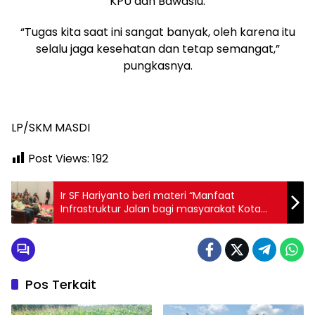
KPU dan Bawaslu.
“Tugas kita saat ini sangat banyak, oleh karena itu
selalu jaga kesehatan dan tetap semangat,”
pungkasnya.
LP/SKM MASDI
Post Views:
192
Ir SF Hariyanto beri materi “Manfaat
Infrastruktur Jalan bagi masyarakat Kota
dan Desa” yang diadakan oleh Aliansi
GEMMPAR Riau
Pos Terkait