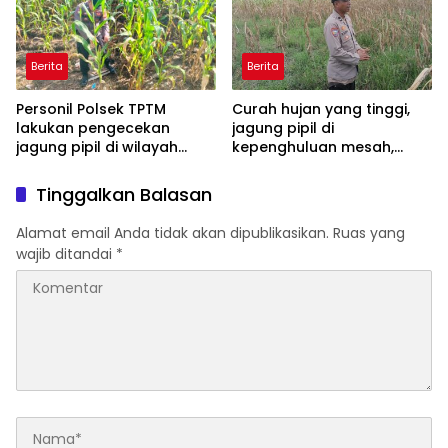
Berita
Berita
Personil Polsek TPTM
Curah hujan yang tinggi,
lakukan pengecekan
jagung pipil di
jagung pipil di wilayah
kepenghuluan mesah,
hukum Polsek TPTM
parit karim, banyak
tumbuhan terendam dan
Tinggalkan Balasan
mati, personil TPTM gerak
cepat turun langsung
Alamat email Anda tidak akan dipublikasikan.
Ruas yang
meninjau kelapangan
wajib ditandai
*