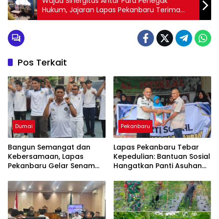
Wujud Sinergitas Antar Para Penegak
Hukum, Jajaran Lapas Pekanbaru Terima
Kunjungan Advokat
Pos Terkait
Dumai
Pekanbaru
Bangun Semangat dan
Lapas Pekanbaru Tebar
Kebersamaan, Lapas
Kepedulian: Bantuan Sosial
Pekanbaru Gelar Senam
Hangatkan Panti Asuhan
Pagi
Al-Istiklal