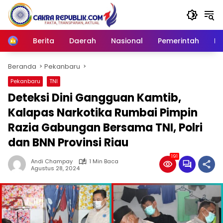
Langsung
ke
konten
Berita
Daerah
Nasional
Pemerintah
Ro
Home
Beranda
Pekanbaru
Pekanbaru
TNI
Deteksi Dini Gangguan Kamtib,
Kalapas Narkotika Rumbai Pimpin
Razia Gabungan Bersama TNI, Polri
dan BNN Provinsi Riau
191
Andi Champay
1 Min Baca
Agustus 28, 2024