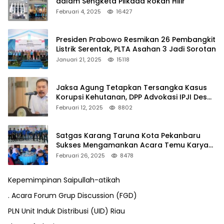
dalam Sengketa Pilkada Rokan Hilir
Februari 4, 2025
16427
Presiden Prabowo Resmikan 26 Pembangkit
Listrik Serentak, PLTA Asahan 3 Jadi Sorotan
Januari 21, 2025
15118
Jaksa Agung Tetapkan Tersangka Kasus
Korupsi Kehutanan, DPP Advokasi IPJI Desak
Pengusutan Pajak RAPP
Februari 12, 2025
8802
Satgas Karang Taruna Kota Pekanbaru
Sukses Mengamankan Acara Temu Karya
VII Karang Taruna Pekanbaru
Februari 26, 2025
8478
Kepemimpinan Saipullah-atikah
. Acara Forum Grup Discussion (FGD)
PLN Unit Induk Distribusi (UID) Riau