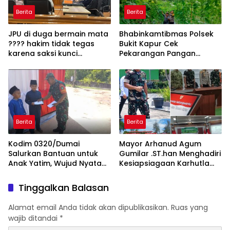
Berita
Berita
JPU di duga bermain mata
Bhabinkamtibmas Polsek
???? hakim tidak tegas
Bukit Kapur Cek
karena saksi kunci
Pekarangan Pangan
makhruflis tetap mangkir
Bergizi, Kapolsek IPTU
dalam kasus korupsi SPRH
Zulfahli Tegaskan
rohil
Komitmen Dukung
Ketahanan Pangan
Berita
Berita
Kodim 0320/Dumai
Mayor Arhanud Agum
Salurkan Bantuan untuk
Gumilar .ST.han Menghadiri
Anak Yatim, Wujud Nyata
Kesiapsiagaan Karhutla
Kepedulian TNI kepada
Jadi Fokus Utama di Dumai
Masyarakat
Tinggalkan Balasan
Alamat email Anda tidak akan dipublikasikan.
Ruas yang
wajib ditandai
*