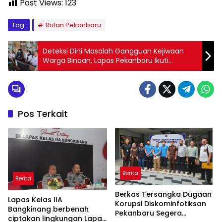
Post Views:
123
Tag:
Rutan Pekanbaru
Deteksi Dini Masalah Gangguan Kejiwaan
Warga Binaan, Lapas Pekanbaru Ikuti
Webinar Penanganan Masalah dan
Gangguan Jiwa
Pos Terkait
Berita
Berita
Berkas Tersangka Dugaan
Lapas Kelas IIA
Korupsi Diskominfotiksan
Bangkinang berbenah
Pekanbaru Segera
ciptakan lingkungan Lapas