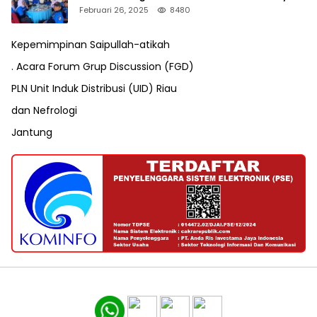
VII Karang Taruna Pekanbaru
Februari 26, 2025
8480
Kepemimpinan Saipullah-atikah
. Acara Forum Grup Discussion (FGD)
PLN Unit Induk Distribusi (UID) Riau
dan Nefrologi
Jantung