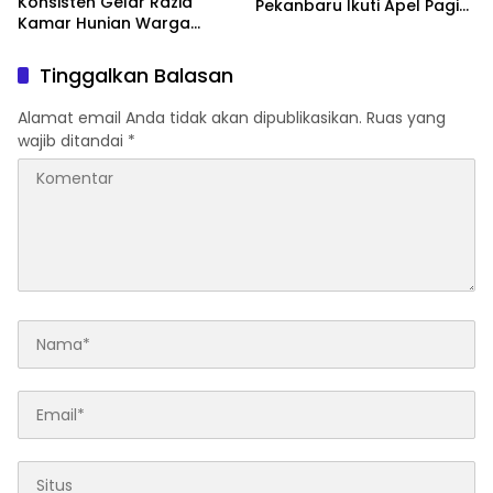
Konsisten Gelar Razia
Pekanbaru Ikuti Apel Pagi
Kamar Hunian Warga
Bersama
Binaan Sebagai Langkah
Konkret Berantas
Tinggalkan Balasan
Perederan Narkoba dan
Modus Penipuan
Alamat email Anda tidak akan dipublikasikan.
Ruas yang
wajib ditandai
*