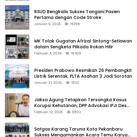
RSUD Bengkalis Sukses Tangani Pasien
Pertama dengan Code Stroke
Januari 9, 2025
19396
MK Tolak Gugatan Afrizal Sintong-Setiawan
dalam Sengketa Pilkada Rokan Hilir
Februari 4, 2025
16429
Presiden Prabowo Resmikan 26 Pembangkit
Listrik Serentak, PLTA Asahan 3 Jadi Sorotan
Januari 21, 2025
15121
Jaksa Agung Tetapkan Tersangka Kasus
Korupsi Kehutanan, DPP Advokasi IPJI Desak
Pengusutan Pajak RAPP
Februari 12, 2025
8802
Satgas Karang Taruna Kota Pekanbaru
Sukses Mengamankan Acara Temu Karya