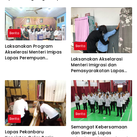
Dilimpahkan ke Pengadilan
yang bersih dan aman
serta memberantas
Handphone, pungutan liar
dan narkoba (Halinar).
Berita
Laksanakan Program
Berita
Akselerasi Menteri Imipas
Lapas Perempuan
Laksanakan Akselarasi
Pekanbaru Gelar Razia
Menteri Imigrasi dan
Malam Hari bersama APH
Pemasyarakatan Lapas
Perempuan Pekanbaru
Geledah Lagi Kamar
Hunian
Berita
Berita
Semangat Kebersamaan
Lapas Pekanbaru
dan Sinergi, Lapas