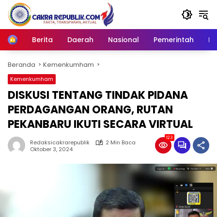
Langsung
ke
konten
Berita
Daerah
Nasional
Pemerintah
Ro
Home
Beranda
Kemenkumham
Kemenkumham
DISKUSI TENTANG TINDAK PIDANA
PERDAGANGAN ORANG, RUTAN
PEKANBARU IKUTI SECARA VIRTUAL
123
Redaksicakrarepublik
2 Min Baca
Oktober 3, 2024