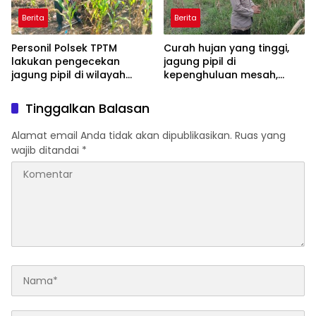
Berita
Berita
Personil Polsek TPTM
Curah hujan yang tinggi,
lakukan pengecekan
jagung pipil di
jagung pipil di wilayah
kepenghuluan mesah,
hukum Polsek TPTM
parit karim, banyak
tumbuhan terendam dan
Tinggalkan Balasan
mati, personil TPTM gerak
cepat turun langsung
Alamat email Anda tidak akan dipublikasikan.
Ruas yang
meninjau kelapangan
wajib ditandai
*