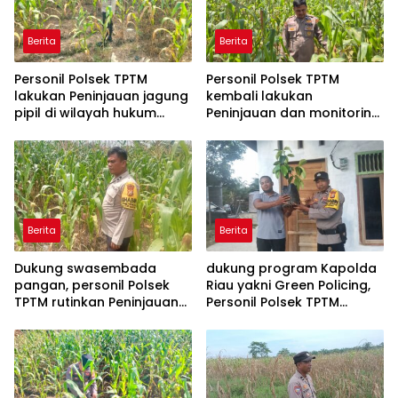
Berita
Berita
Personil Polsek TPTM
Personil Polsek TPTM
lakukan Peninjauan jagung
kembali lakukan
pipil di wilayah hukum
Peninjauan dan monitoring
Polsek TPTM
tumbuhan jagung pipil di
wilayah hukum Polsek
TPTM
Berita
Berita
Dukung swasembada
dukung program Kapolda
pangan, personil Polsek
Riau yakni Green Policing,
TPTM rutinkan Peninjauan
Personil Polsek TPTM
dan monitoring jagung
berikan bibit tanaman
pipil di wilayah hukum
matoa kepada
Polsek TPTM
masyarakat