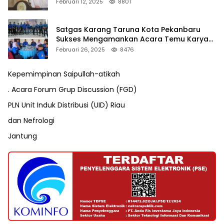
Pengusutan Pajak RAPP
Februari 12, 2025
8801
Satgas Karang Taruna Kota Pekanbaru
Sukses Mengamankan Acara Temu Karya
VII Karang Taruna Pekanbaru
Februari 26, 2025
8476
Kepemimpinan Saipullah-atikah
. Acara Forum Grup Discussion (FGD)
PLN Unit Induk Distribusi (UID) Riau
dan Nefrologi
Jantung