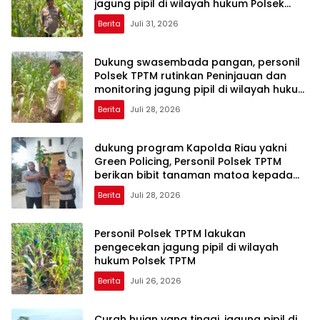
jagung pipil di wilayah hukum Polsek
TPTM
Berita
Juli 31, 2026
Dukung swasembada pangan, personil
Polsek TPTM rutinkan Peninjauan dan
monitoring jagung pipil di wilayah hukum
Polsek TPTM
Berita
Juli 28, 2026
dukung program Kapolda Riau yakni
Green Policing, Personil Polsek TPTM
berikan bibit tanaman matoa kepada
masyarakat
Berita
Juli 28, 2026
Personil Polsek TPTM lakukan
pengecekan jagung pipil di wilayah
hukum Polsek TPTM
Berita
Juli 26, 2026
Curah hujan yang tinggi, jagung pipil di