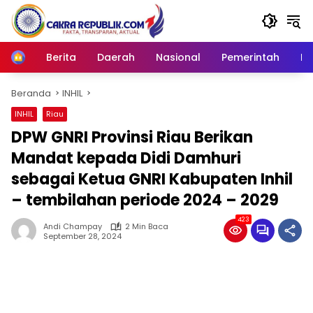
Langsung
ke
konten
Berita
Daerah
Nasional
Pemerintah
Ro
Home
Beranda
INHIL
INHIL
Riau
DPW GNRI Provinsi Riau Berikan
Mandat kepada Didi Damhuri
sebagai Ketua GNRI Kabupaten Inhil
– tembilahan periode 2024 – 2029
423
Andi Champay
2 Min Baca
September 28, 2024