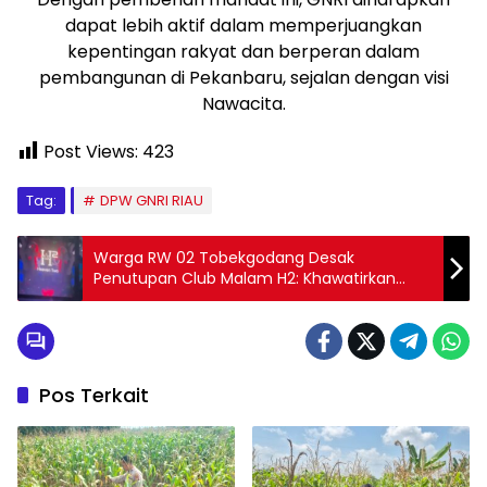
dapat lebih aktif dalam memperjuangkan
kepentingan rakyat dan berperan dalam
pembangunan di Pekanbaru, sejalan dengan visi
Nawacita.
Post Views:
423
Tag:
DPW GNRI RIAU
Warga RW 02 Tobekgodang Desak
Penutupan Club Malam H2: Khawatirkan
Pengaruh Buruk bagi Generasi Muda
Pos Terkait