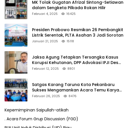
MK Tolak Gugatan Afrizal Sintong-Setiawan
dalam Sengketa Pilkada Rokan Hilir
Februari 4, 2025
16425
Presiden Prabowo Resmikan 26 Pembangkit
Listrik Serentak, PLTA Asahan 3 Jadi Sorotan
Januari 21, 2025
15118
Jaksa Agung Tetapkan Tersangka Kasus
Korupsi Kehutanan, DPP Advokasi IPJI Desak
Pengusutan Pajak RAPP
Februari 12, 2025
8801
Satgas Karang Taruna Kota Pekanbaru
Sukses Mengamankan Acara Temu Karya
VII Karang Taruna Pekanbaru
Februari 26, 2025
8476
Kepemimpinan Saipullah-atikah
. Acara Forum Grup Discussion (FGD)
PLN Unit Induk Distribusi (UID) Riau