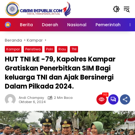
Langsung
ke
konten
Berita
Daerah
Nasional
Pemerintah
Ro
Home
Beranda
Kampar
Kampar
Peristiwa
Polri
Riau
TNI
HUT TNI kE -79, Kapolres Kampar
Gratiskan Penerbitkan SIM Bagi
keluarga TNI dan Ajak Bersinergi
Dalam Pilkada 2024.
163
Andi Champay
2 Min Baca
Oktober 6, 2024