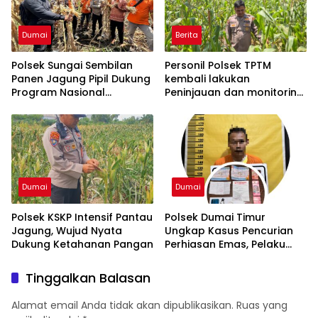
Dumai
Berita
Polsek Sungai Sembilan
Personil Polsek TPTM
Panen Jagung Pipil Dukung
kembali lakukan
Program Nasional
Peninjauan dan monitoring
Ketahanan Pangan Kuartal
tumbuhan jagung pipil di
II Tahun 2026
wilayah hukum Polsek
TPTM
Dumai
Dumai
Polsek KSKP Intensif Pantau
Polsek Dumai Timur
Jagung, Wujud Nyata
Ungkap Kasus Pencurian
Dukung Ketahanan Pangan
Perhiasan Emas, Pelaku
Berhasil Diamankan
Kurang dari Sehari
Tinggalkan Balasan
Alamat email Anda tidak akan dipublikasikan.
Ruas yang