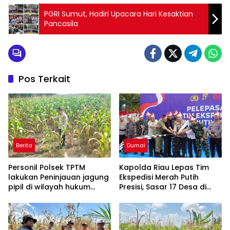
PGRI Sumut, Hadiri Upacara Hari Kesaktian
Pancasila
Pos Terkait
Berita
Dumai
Personil Polsek TPTM
Kapolda Riau Lepas Tim
lakukan Peninjauan jagung
Ekspedisi Merah Putih
pipil di wilayah hukum
Presisi, Sasar 17 Desa di
Polsek TPTM
Wilayah 3T