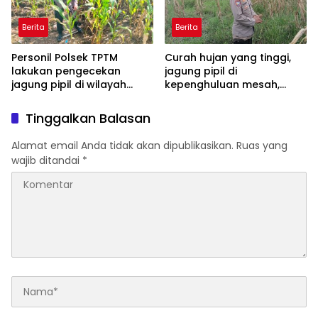
Berita
Berita
Personil Polsek TPTM
Curah hujan yang tinggi,
lakukan pengecekan
jagung pipil di
jagung pipil di wilayah
kepenghuluan mesah,
hukum Polsek TPTM
parit karim, banyak
tumbuhan terendam dan
Tinggalkan Balasan
mati, personil TPTM gerak
cepat turun langsung
Alamat email Anda tidak akan dipublikasikan.
Ruas yang
meninjau kelapangan
wajib ditandai
*