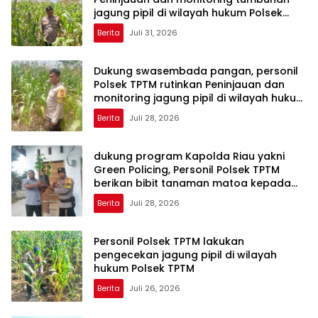
jagung pipil di wilayah hukum Polsek
TPTM
Berita
Juli 31, 2026
Dukung swasembada pangan, personil
Polsek TPTM rutinkan Peninjauan dan
monitoring jagung pipil di wilayah hukum
Polsek TPTM
Berita
Juli 28, 2026
dukung program Kapolda Riau yakni
Green Policing, Personil Polsek TPTM
berikan bibit tanaman matoa kepada
masyarakat
Berita
Juli 28, 2026
Personil Polsek TPTM lakukan
pengecekan jagung pipil di wilayah
hukum Polsek TPTM
Berita
Juli 26, 2026