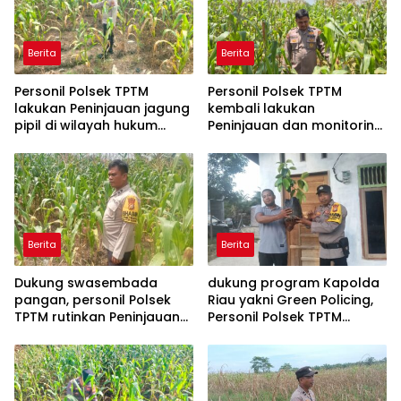
Berita
Berita
Personil Polsek TPTM
Personil Polsek TPTM
lakukan Peninjauan jagung
kembali lakukan
pipil di wilayah hukum
Peninjauan dan monitoring
Polsek TPTM
tumbuhan jagung pipil di
wilayah hukum Polsek
TPTM
Berita
Berita
Dukung swasembada
dukung program Kapolda
pangan, personil Polsek
Riau yakni Green Policing,
TPTM rutinkan Peninjauan
Personil Polsek TPTM
dan monitoring jagung
berikan bibit tanaman
pipil di wilayah hukum
matoa kepada
Polsek TPTM
masyarakat