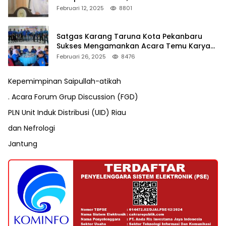
Pengusutan Pajak RAPP
Februari 12, 2025
8801
Satgas Karang Taruna Kota Pekanbaru
Sukses Mengamankan Acara Temu Karya
VII Karang Taruna Pekanbaru
Februari 26, 2025
8476
Kepemimpinan Saipullah-atikah
. Acara Forum Grup Discussion (FGD)
PLN Unit Induk Distribusi (UID) Riau
dan Nefrologi
Jantung