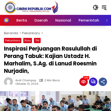
Langsung
ke
konten
Berita
Daerah
Nasional
Pemerintah
Ro
Home
Beranda
Pekanbaru
Pekanbaru
Riau
TNI
Inspirasi Perjuangan Rasulullah di
Perang Tabuk: Kajian Ustadz H.
Marhalim, S.Ag. di Lanud Roesmin
Nurjadin,
389
Andi Champay
2 Min Baca
Oktober 31, 2024