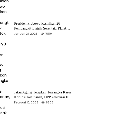
Presiden Prabowo Resmikan 26
Pembangkit Listrik Serentak, PLTA
Asahan 3 Jadi Sorotan
Januari 21, 2025
15119
Jaksa Agung Tetapkan Tersangka Kasus
Korupsi Kehutanan, DPP Advokasi IPJI
Desak Pengusutan Pajak RAPP
Februari 12, 2025
8802