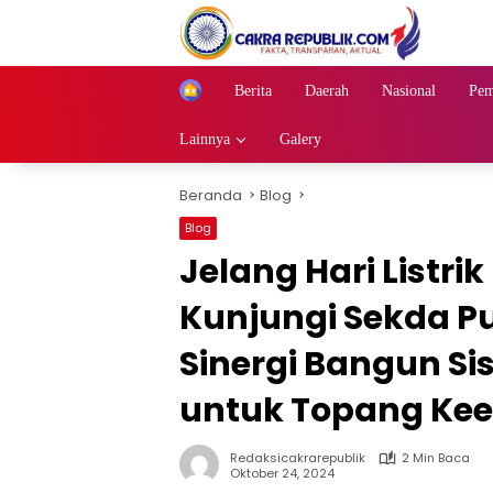
Langsung
ke
konten
Berita
Daerah
Nasional
Pem
Home
Lainnya
Galery
Beranda
Blog
Blog
Jelang Hari Listrik
Kunjungi Sekda P
Sinergi Bangun Si
untuk Topang Ke
Redaksicakrarepublik
2 Min Baca
Oktober 24, 2024