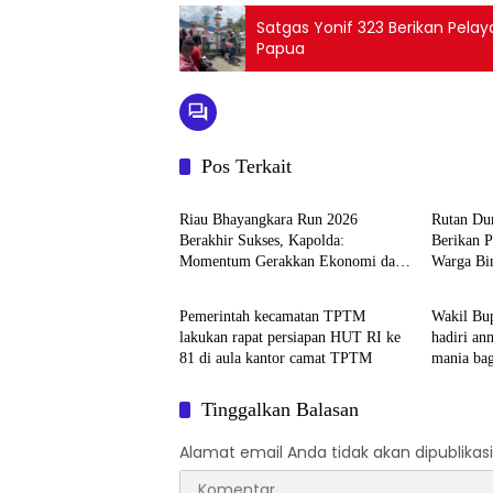
Satgas Yonif 323 Berikan Pel
Papua
Pos Terkait
Blog
Blog
Riau Bhayangkara Run 2026
Rutan Du
Berakhir Sukses, Kapolda:
Berikan 
Momentum Gerakkan Ekonomi dan
Warga Bi
Berita
Berita
Perkuat Sport Tourism Riau
Pemerintah kecamatan TPTM
Wakil Bup
lakukan rapat persiapan HUT RI ke
hadiri anniversary
81 di aula kantor camat TPTM
mania bagan Sinembah yang diikuti
1154 pese
pulau sum
Tinggalkan Balasan
Alamat email Anda tidak akan dipublikasi