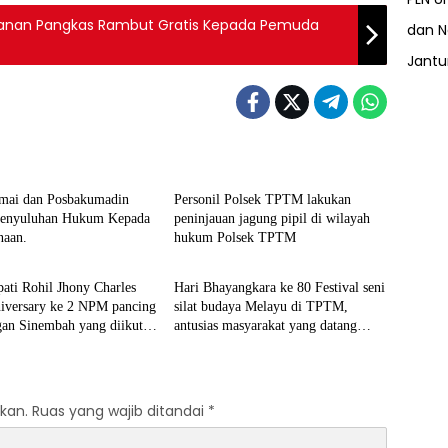
ayanan Pangkas Rambut Gratis Kepada Pemuda
dan N
Jant
Berita
mai dan Posbakumadin
Personil Polsek TPTM lakukan
Penyuluhan Hukum Kepada
peninjauan jagung pipil di wilayah
naan.
hukum Polsek TPTM
Berita
ati Rohil Jhony Charles
Hari Bhayangkara ke 80 Festival seni
 ke 2 NPM pancing
silat budaya Melayu di TPTM,
antusias masyarakat yang datang
rta dari berbagai wilayah di
bukan hanya dari Rohil, bahkan dari
atera
luar kabupaten Rohil
kan.
Ruas yang wajib ditandai
*