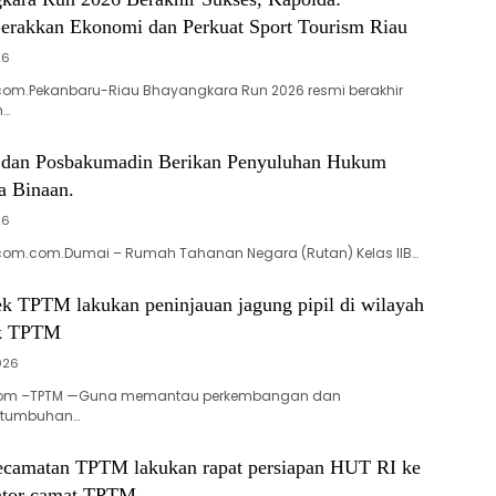
akkan Ekonomi dan Perkuat Sport Tourism Riau
26
com.Pekanbaru-Riau Bhayangkara Run 2026 resmi berakhir
n…
 dan Posbakumadin Berikan Penyuluhan Hukum
 Binaan.
26
com.com.Dumai – Rumah Tahanan Negara (Rutan) Kelas IIB…
ek TPTM lakukan peninjauan jagung pipil di wilayah
k TPTM
2026
.com –TPTM —Guna memantau perkembangan dan
rtumbuhan…
ecamatan TPTM lakukan rapat persiapan HUT RI ke
antor camat TPTM