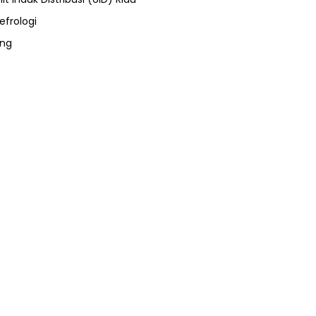
efrologi
ung