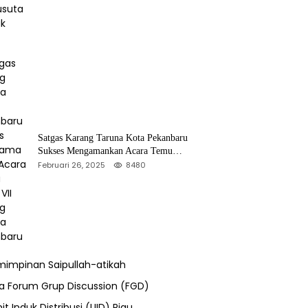
Satgas Karang Taruna Kota Pekanbaru
Sukses Mengamankan Acara Temu
Karya VII Karang Taruna Pekanbaru
Februari 26, 2025
8480
impinan Saipullah-atikah
ra Forum Grup Discussion (FGD)
it Induk Distribusi (UID) Riau