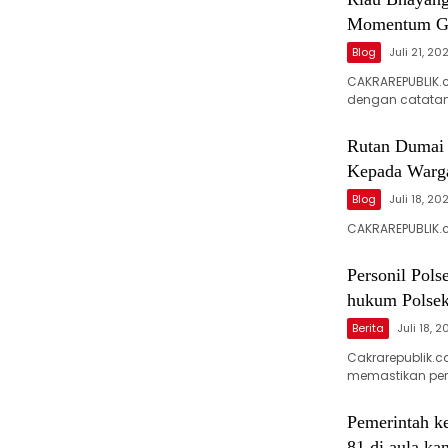
Momentum Ger
Blog
Juli 21, 20
CAKRAREPUBLIK.
dengan catata
Rutan Dumai
Kepada Warga
Blog
Juli 18, 20
CAKRAREPUBLIK.
Personil Pols
hukum Polse
Berita
Juli 18, 
Cakrarepublik
memastikan pe
Pemerintah k
81 di aula k