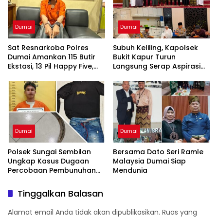
Dumai
Dumai
Sat Resnarkoba Polres
Subuh Keliling, Kapolsek
Dumai Amankan 115 Butir
Bukit Kapur Turun
Ekstasi, 13 Pil Happy Five,
Langsung Serap Aspirasi
dan 2 Bungkus Etomidate
Jamaah
dari Seorang Pria
Dumai
Dumai
Polsek Sungai Sembilan
Bersama Dato Seri Ramle
Ungkap Kasus Dugaan
Malaysia Dumai Siap
Percobaan Pembunuhan
Mendunia
Berencana, Seorang Pria
Berhasil Diamankan
Tinggalkan Balasan
Alamat email Anda tidak akan dipublikasikan.
Ruas yang