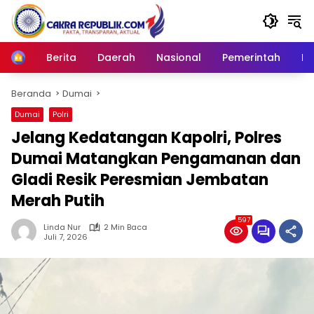
Langsung
ke
konten
Berita
Daerah
Nasional
Pemerintah
Ro
Home
Beranda
Dumai
Dumai
Polri
Jelang Kedatangan Kapolri, Polres
Dumai Matangkan Pengamanan dan
Gladi Resik Peresmian Jembatan
Merah Putih
597
Linda Nur
2 Min Baca
Juli 7, 2026