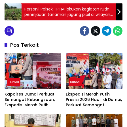
Personil Polsek TPTM lakukan kegiatan rutin
peninjauan tanaman jagung pipil di wilayah
hukum Polsek TPTM
Pos Terkait
Dumai
Dumai
Kapolres Dumai Perkuat
Ekspedisi Merah Putih
Semangat Kebangsaan,
Presisi 2026 Hadir di Dumai,
Ekspedisi Merah Putih
Perkuat Semangat
Presisi 2026 Hadirkan Aksi
Kebangsaan dan
Nyata untuk Rakyat
Kepedulian Sosial