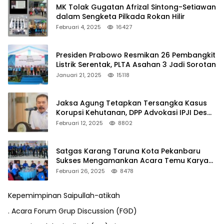
MK Tolak Gugatan Afrizal Sintong-Setiawan
dalam Sengketa Pilkada Rokan Hilir
Februari 4, 2025
16427
Presiden Prabowo Resmikan 26 Pembangkit
Listrik Serentak, PLTA Asahan 3 Jadi Sorotan
Januari 21, 2025
15118
Jaksa Agung Tetapkan Tersangka Kasus
Korupsi Kehutanan, DPP Advokasi IPJI Desak
Pengusutan Pajak RAPP
Februari 12, 2025
8802
Satgas Karang Taruna Kota Pekanbaru
Sukses Mengamankan Acara Temu Karya
VII Karang Taruna Pekanbaru
Februari 26, 2025
8478
Kepemimpinan Saipullah-atikah
. Acara Forum Grup Discussion (FGD)