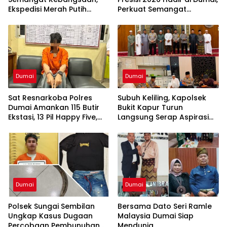
Ekspedisi Merah Putih
Perkuat Semangat
Presisi 2026 Hadirkan Aksi
Kebangsaan dan
Nyata untuk Rakyat
Kepedulian Sosial
Dumai
Dumai
Sat Resnarkoba Polres
Subuh Keliling, Kapolsek
Dumai Amankan 115 Butir
Bukit Kapur Turun
Ekstasi, 13 Pil Happy Five,
Langsung Serap Aspirasi
dan 2 Bungkus Etomidate
Jamaah
dari Seorang Pria
Dumai
Dumai
Polsek Sungai Sembilan
Bersama Dato Seri Ramle
Ungkap Kasus Dugaan
Malaysia Dumai Siap
Percobaan Pembunuhan
Mendunia