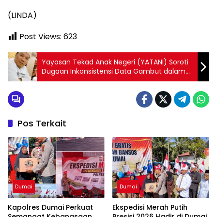
(LINDA)
Post Views:
623
Yayasan Tekad Anak Negeri (YATANI) Soroti
Dugaan Inkonsistensi Data Gambut dalam
Proses Pembebasan HKm Dayun dari PIPPIB
Pos Terkait
Dumai
Dumai
Kapolres Dumai Perkuat
Ekspedisi Merah Putih
Semangat Kebangsaan,
Presisi 2026 Hadir di Dumai,