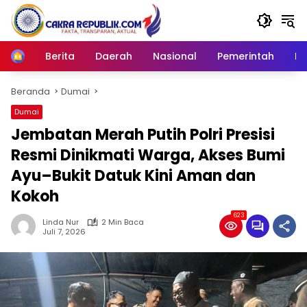
Langsung
ke
konten
Berita
Daerah
Nasional
Pemerintah
Ro
Home
Beranda
Dumai
Dumai
Jembatan Merah Putih Polri Presisi
Resmi Dinikmati Warga, Akses Bumi
Ayu–Bukit Datuk Kini Aman dan
Kokoh
623
Linda Nur
2 Min Baca
Juli 7, 2026