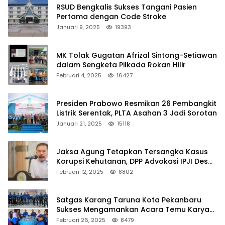
RSUD Bengkalis Sukses Tangani Pasien
Pertama dengan Code Stroke
Januari 9, 2025
19393
MK Tolak Gugatan Afrizal Sintong-Setiawan
dalam Sengketa Pilkada Rokan Hilir
Februari 4, 2025
16427
Presiden Prabowo Resmikan 26 Pembangkit
Listrik Serentak, PLTA Asahan 3 Jadi Sorotan
Januari 21, 2025
15118
Jaksa Agung Tetapkan Tersangka Kasus
Korupsi Kehutanan, DPP Advokasi IPJI Desak
Pengusutan Pajak RAPP
Februari 12, 2025
8802
Satgas Karang Taruna Kota Pekanbaru
Sukses Mengamankan Acara Temu Karya
VII Karang Taruna Pekanbaru
Februari 26, 2025
8479