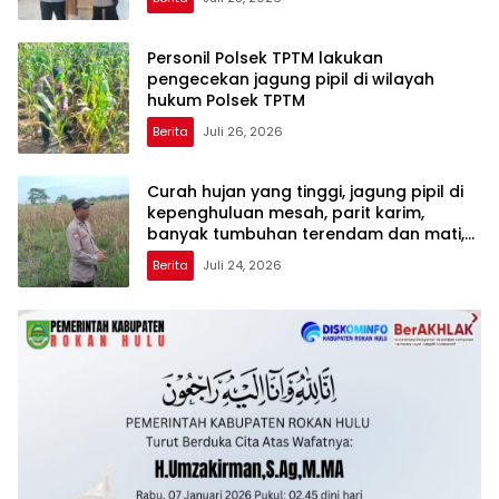
Personil Polsek TPTM lakukan
pengecekan jagung pipil di wilayah
hukum Polsek TPTM
Berita
Juli 26, 2026
Curah hujan yang tinggi, jagung pipil di
kepenghuluan mesah, parit karim,
banyak tumbuhan terendam dan mati,
personil TPTM gerak cepat turun
Berita
Juli 24, 2026
langsung meninjau kelapangan