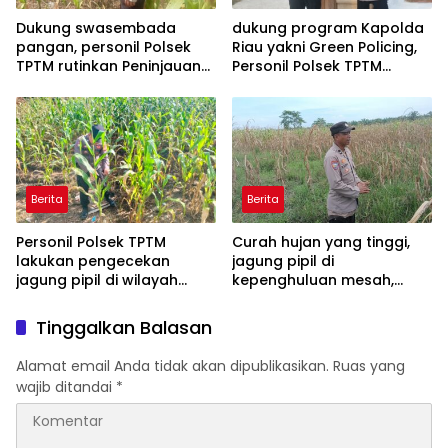
Dukung swasembada
dukung program Kapolda
pangan, personil Polsek
Riau yakni Green Policing,
TPTM rutinkan Peninjauan
Personil Polsek TPTM
dan monitoring jagung
berikan bibit tanaman
pipil di wilayah hukum
matoa kepada
Polsek TPTM
masyarakat
Berita
Berita
Personil Polsek TPTM
Curah hujan yang tinggi,
lakukan pengecekan
jagung pipil di
jagung pipil di wilayah
kepenghuluan mesah,
hukum Polsek TPTM
parit karim, banyak
tumbuhan terendam dan
Tinggalkan Balasan
mati, personil TPTM gerak
cepat turun langsung
Alamat email Anda tidak akan dipublikasikan.
Ruas yang
meninjau kelapangan
wajib ditandai
*