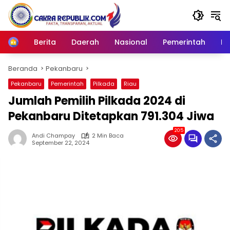
Langsung
ke
konten
Berita
Daerah
Nasional
Pemerintah
Ro
Home
Beranda
Pekanbaru
Pekanbaru
Pemerintah
Pilkada
Riau
Jumlah Pemilih Pilkada 2024 di
Pekanbaru Ditetapkan 791.304 Jiwa
205
Andi Champay
2 Min Baca
September 22, 2024