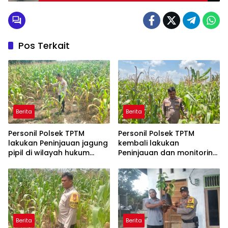
Gubernur Riau, 3 Paslon dinyatakan Penuhi
Persyaratan
Pos Terkait
Berita
Berita
Personil Polsek TPTM
Personil Polsek TPTM
lakukan Peninjauan jagung
kembali lakukan
pipil di wilayah hukum
Peninjauan dan monitoring
Polsek TPTM
tumbuhan jagung pipil di
wilayah hukum Polsek
TPTM
Berita
Berita