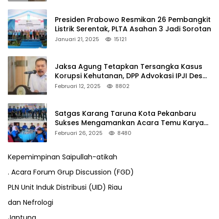
Presiden Prabowo Resmikan 26 Pembangkit
Listrik Serentak, PLTA Asahan 3 Jadi Sorotan
Januari 21, 2025
15121
Jaksa Agung Tetapkan Tersangka Kasus
Korupsi Kehutanan, DPP Advokasi IPJI Desak
Pengusutan Pajak RAPP
Februari 12, 2025
8802
Satgas Karang Taruna Kota Pekanbaru
Sukses Mengamankan Acara Temu Karya
VII Karang Taruna Pekanbaru
Februari 26, 2025
8480
Kepemimpinan Saipullah-atikah
. Acara Forum Grup Discussion (FGD)
PLN Unit Induk Distribusi (UID) Riau
dan Nefrologi
Jantung