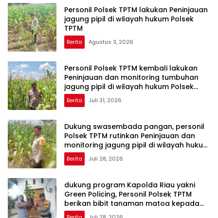
Personil Polsek TPTM lakukan Peninjauan
jagung pipil di wilayah hukum Polsek
TPTM
Berita
Agustus 3, 2026
Personil Polsek TPTM kembali lakukan
Peninjauan dan monitoring tumbuhan
jagung pipil di wilayah hukum Polsek
TPTM
Berita
Juli 31, 2026
Dukung swasembada pangan, personil
Polsek TPTM rutinkan Peninjauan dan
monitoring jagung pipil di wilayah hukum
Polsek TPTM
Berita
Juli 28, 2026
dukung program Kapolda Riau yakni
Green Policing, Personil Polsek TPTM
berikan bibit tanaman matoa kepada
masyarakat
Berita
Juli 28, 2026