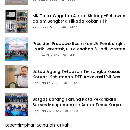
MK Tolak Gugatan Afrizal Sintong-Setiawan
dalam Sengketa Pilkada Rokan Hilir
Februari 4, 2025
16427
Presiden Prabowo Resmikan 26 Pembangkit
Listrik Serentak, PLTA Asahan 3 Jadi Sorotan
Januari 21, 2025
15118
Jaksa Agung Tetapkan Tersangka Kasus
Korupsi Kehutanan, DPP Advokasi IPJI Desak
Pengusutan Pajak RAPP
Februari 12, 2025
8802
Satgas Karang Taruna Kota Pekanbaru
Sukses Mengamankan Acara Temu Karya
VII Karang Taruna Pekanbaru
Februari 26, 2025
8480
Kepemimpinan Saipullah-atikah