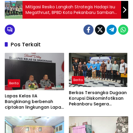
Mitigasi Resiko Langkah Strategis Hadapi Isu
Megathrust, BPBD Kota Pekanbaru Sambangi
Lapas Pekanbaru
Pos Terkait
Berita
Berita
Berkas Tersangka Dugaan
Lapas Kelas IIA
Korupsi Diskominfotiksan
Bangkinang berbenah
Pekanbaru Segera
ciptakan lingkungan Lapas
Dilimpahkan ke Pengadilan
yang bersih dan aman
serta memberantas
Handphone, pungutan liar
dan narkoba (Halinar).