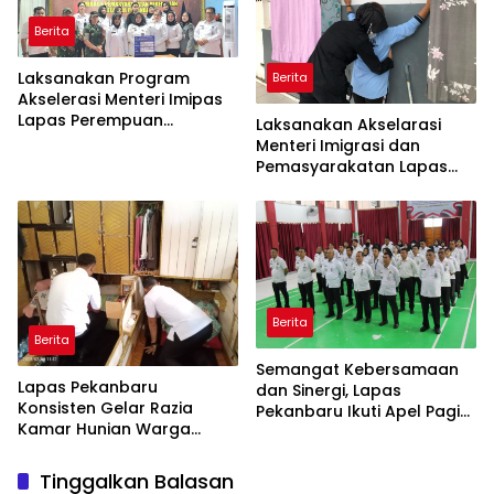
Berita
Laksanakan Program
Berita
Akselerasi Menteri Imipas
Lapas Perempuan
Laksanakan Akselarasi
Pekanbaru Gelar Razia
Menteri Imigrasi dan
Malam Hari bersama APH
Pemasyarakatan Lapas
Perempuan Pekanbaru
Geledah Lagi Kamar
Hunian
Berita
Berita
Semangat Kebersamaan
Lapas Pekanbaru
dan Sinergi, Lapas
Konsisten Gelar Razia
Pekanbaru Ikuti Apel Pagi
Kamar Hunian Warga
Bersama
Binaan Sebagai Langkah
Konkret Berantas
Tinggalkan Balasan
Perederan Narkoba dan