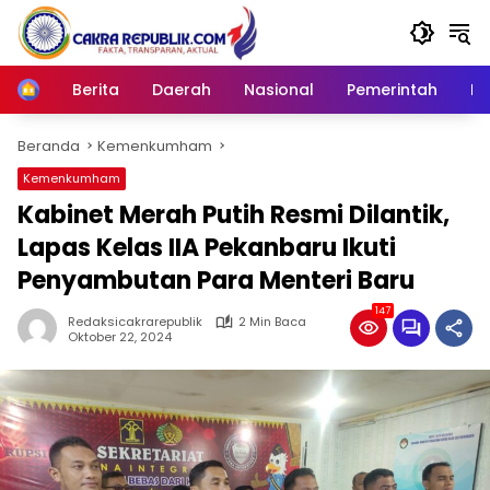
Langsung
ke
konten
Berita
Daerah
Nasional
Pemerintah
Ro
Home
Beranda
Kemenkumham
Kemenkumham
Kabinet Merah Putih Resmi Dilantik,
Lapas Kelas IIA Pekanbaru Ikuti
Penyambutan Para Menteri Baru
147
Redaksicakrarepublik
2 Min Baca
Oktober 22, 2024