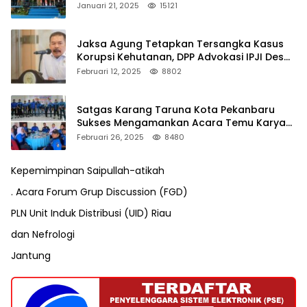
Januari 21, 2025
15121
Jaksa Agung Tetapkan Tersangka Kasus
Korupsi Kehutanan, DPP Advokasi IPJI Desak
Pengusutan Pajak RAPP
Februari 12, 2025
8802
Satgas Karang Taruna Kota Pekanbaru
Sukses Mengamankan Acara Temu Karya
VII Karang Taruna Pekanbaru
Februari 26, 2025
8480
Kepemimpinan Saipullah-atikah
. Acara Forum Grup Discussion (FGD)
PLN Unit Induk Distribusi (UID) Riau
dan Nefrologi
Jantung