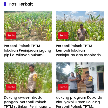
Pos Terkait
Berita
Berita
Personil Polsek TPTM
Personil Polsek TPTM
lakukan Peninjauan jagung
kembali lakukan
pipil di wilayah hukum
Peninjauan dan monitoring
Polsek TPTM
tumbuhan jagung pipil di
wilayah hukum Polsek
TPTM
Berita
Berita
Dukung swasembada
dukung program Kapolda
pangan, personil Polsek
Riau yakni Green Policing,
TPTM rutinkan Peninjauan
Personil Polsek TPTM