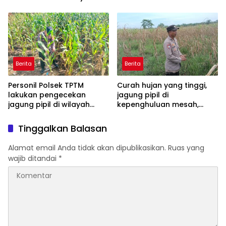
dan monitoring jagung
berikan bibit tanaman
pipil di wilayah hukum
matoa kepada
Polsek TPTM
masyarakat
Berita
Berita
Personil Polsek TPTM
Curah hujan yang tinggi,
lakukan pengecekan
jagung pipil di
jagung pipil di wilayah
kepenghuluan mesah,
hukum Polsek TPTM
parit karim, banyak
tumbuhan terendam dan
Tinggalkan Balasan
mati, personil TPTM gerak
cepat turun langsung
Alamat email Anda tidak akan dipublikasikan.
Ruas yang
meninjau kelapangan
wajib ditandai
*