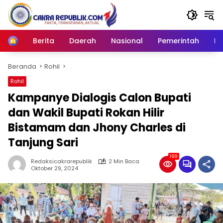
Langsung
ke
konten
Berita
Daerah
Nasional
Pemerintah
Ro
Home
Beranda
Rohil
Rohil
Kampanye Dialogis Calon Bupati
dan Wakil Bupati Rokan Hilir
Bistamam dan Jhony Charles di
Tanjung Sari
169
Redaksicakrarepublik
2 Min Baca
Oktober 29, 2024