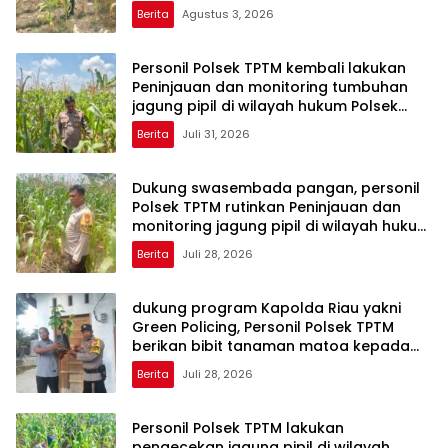
Berita
Agustus 3, 2026
Personil Polsek TPTM kembali lakukan
Peninjauan dan monitoring tumbuhan
jagung pipil di wilayah hukum Polsek
TPTM
Berita
Juli 31, 2026
Dukung swasembada pangan, personil
Polsek TPTM rutinkan Peninjauan dan
monitoring jagung pipil di wilayah hukum
Polsek TPTM
Berita
Juli 28, 2026
dukung program Kapolda Riau yakni
Green Policing, Personil Polsek TPTM
berikan bibit tanaman matoa kepada
masyarakat
Berita
Juli 28, 2026
Personil Polsek TPTM lakukan
pengecekan jagung pipil di wilayah