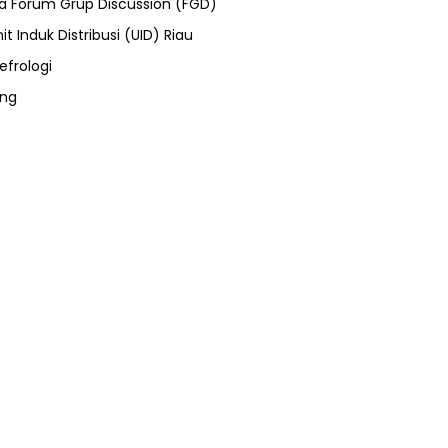
ra Forum Grup Discussion (FGD)
it Induk Distribusi (UID) Riau
efrologi
ung