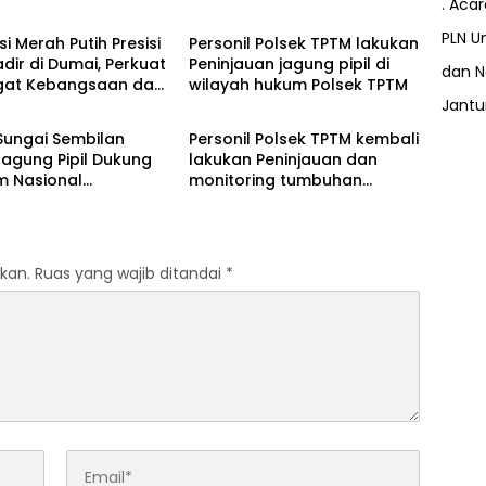
. Aca
PLN Un
si Merah Putih Presisi
Personil Polsek TPTM lakukan
dir di Dumai, Perkuat
Peninjauan jagung pipil di
dan N
at Kebangsaan dan
wilayah hukum Polsek TPTM
Berita
ian Sosial
Jant
Sungai Sembilan
Personil Polsek TPTM kembali
agung Pipil Dukung
lakukan Peninjauan dan
m Nasional
monitoring tumbuhan
an Pangan Kuartal II
jagung pipil di wilayah
2026
hukum Polsek TPTM
kan.
Ruas yang wajib ditandai
*