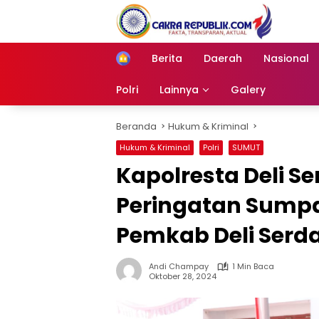
Langsung
ke
konten
Berita
Daerah
Nasional
Home
Polri
Lainnya
Galery
Beranda
Hukum & Kriminal
Hukum & Kriminal
Polri
SUMUT
Kapolresta Deli S
Peringatan Sump
Pemkab Deli Ser
Andi Champay
1 Min Baca
Oktober 28, 2024