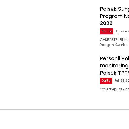
Polsek Sun
Program Na
2026
Dumai
Agustus
CAKRAREPUBLIK.
Pangan Kuartal
Personil P
monitoring
Polsek TPT
Berita
Juli 31, 
Cakrarepublik.c