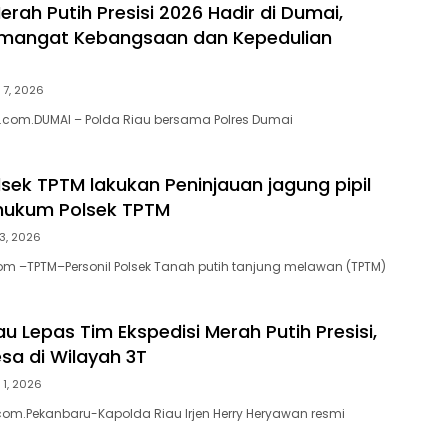
erah Putih Presisi 2026 Hadir di Dumai,
emangat Kebangsaan dan Kepedulian
 7, 2026
.com.DUMAI – Polda Riau bersama Polres Dumai
lsek TPTM lakukan Peninjauan jagung pipil
 hukum Polsek TPTM
3, 2026
om –TPTM–Personil Polsek Tanah putih tanjung melawan (TPTM)
u Lepas Tim Ekspedisi Merah Putih Presisi,
esa di Wilayah 3T
 1, 2026
om.Pekanbaru-Kapolda Riau Irjen Herry Heryawan resmi