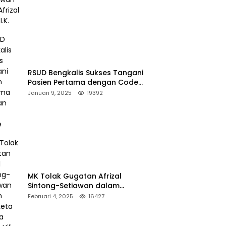
RSUD Bengkalis Sukses Tangani
Pasien Pertama dengan Code
Stroke
Januari 9, 2025
19392
MK Tolak Gugatan Afrizal
Sintong-Setiawan dalam
Sengketa Pilkada Rokan Hilir
Februari 4, 2025
16427