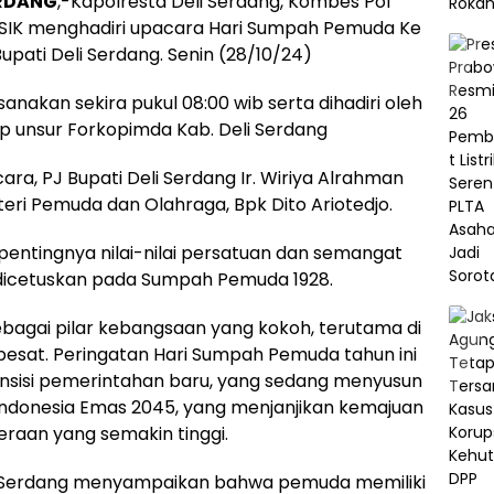
ERDANG
,-Kapolresta Deli Serdang, Kombes Pol
SIK menghadiri upacara Hari Sumpah Pemuda Ke
upati Deli Serdang. Senin (28/10/24)
nakan sekira pukul 08:00 wib serta dihadiri oleh
p unsur Forkopimda Kab. Deli Serdang
ra, PJ Bupati Deli Serdang Ir. Wiriya Alrahman
i Pemuda dan Olahraga, Bpk Dito Ariotedjo.
tingnya nilai-nilai persatuan dan semangat
dicetuskan pada Sumpah Pemuda 1928.
t sebagai pilar kebangsaan yang kokoh, terutama di
esat. Peringatan Hari Sumpah Pemuda tahun ini
sisi pemerintahan baru, yang sedang menyusun
Indonesia Emas 2045, yang menjanjikan kemajuan
eraan yang semakin tinggi.
li Serdang menyampaikan bahwa pemuda memiliki