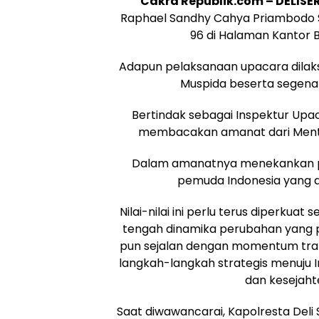
Cakra Republik.com – DELIS
Raphael Sandhy Cahya Priambodo 
96 di Halaman Kantor B
Adapun pelaksanaan upacara dilaksa
Muspida beserta segena
Bertindak sebagai Inspektur Upaca
membacakan amanat dari Menter
Dalam amanatnya menekankan pen
pemuda Indonesia yang 
Nilai-nilai ini perlu terus diperkua
tengah dinamika perubahan yang p
pun sejalan dengan momentum tran
langkah-langkah strategis menuju 
dan kesejaht
Saat diwawancarai, Kapolresta De