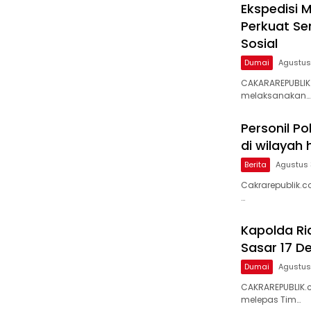
Ekspedisi M
Perkuat S
Sosial
Dumai
Agustus
CAKARAREPUBLIK
melaksanakan…
Personil Po
di wilayah
Berita
Agustus 
Cakrarepublik.c
…
Kapolda Ria
Sasar 17 D
Dumai
Agustus
CAKRAREPUBLIK.c
melepas Tim…