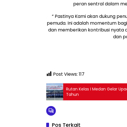
peran sentral dalam men
” Pastinya Kami akan dukung pe
pemuda. Ini adalah momentum bagi
dan memberikan kontribusi nyata
dan po
Post Views:
117
Rutan Kelas I Medan Gelar Up
Tahun
Pos Terkait
Dumai
Dumai