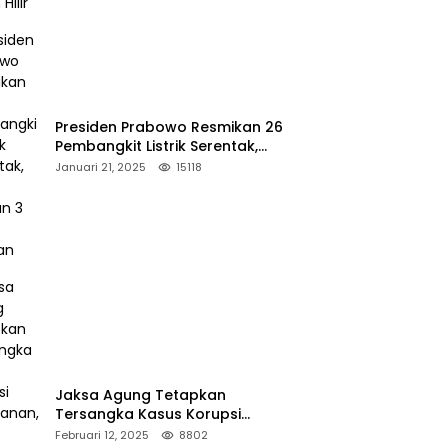
Presiden Prabowo Resmikan 26
Pembangkit Listrik Serentak,
PLTA Asahan 3 Jadi Sorotan
Januari 21, 2025
15118
Jaksa Agung Tetapkan
Tersangka Kasus Korupsi
Kehutanan, DPP Advokasi IPJI
Februari 12, 2025
8802