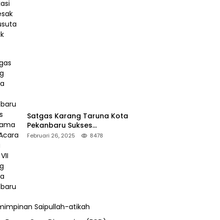
Desak Pengusutan Pajak RAPP
Satgas Karang Taruna Kota
Pekanbaru Sukses
Mengamankan Acara Temu
Februari 26, 2025
8478
Karya VII Karang Taruna
Pekanbaru
impinan Saipullah-atikah