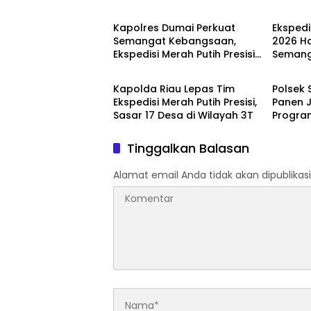
Kapolres Dumai Perkuat
Ekspedi
Semangat Kebangsaan,
2026 Ha
Ekspedisi Merah Putih Presisi
Semang
Dumai
Dumai
2026 Hadirkan Aksi Nyata
Kepedul
untuk Rakyat
Kapolda Riau Lepas Tim
Polsek 
Ekspedisi Merah Putih Presisi,
Panen J
Sasar 17 Desa di Wilayah 3T
Progra
Ketahan
Tahun 
Tinggalkan Balasan
Alamat email Anda tidak akan dipublikasi